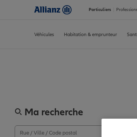
Particuliers
Profession
Véhicules
Habitation & emprunteur
Sant
Accueil
Trouver une agence Allianz
Somme
Abbeville
ABBEVI
Découvrez les av
Ma recherche