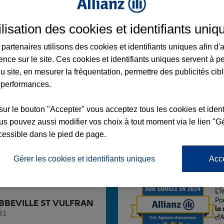
ilisation des cookies et identifiants uniq
partenaires utilisons des cookies et identifiants uniques afin d'
ence sur le site. Ces cookies et identifiants uniques servent à p
ILLE ST VULFRAN
u site, en mesurer la fréquentation, permettre des publicités cib
HERINE
 performances.
sur le bouton "Accepter" vous acceptez tous les cookies et ident
s pouvez aussi modifier vos choix à tout moment via le lien "Gé
cessible dans le pied de page.
Voir l'agence
Gérer les cookies et identifiants uniques
Acc
L'
Po
e ABBEVILLE ST VULFRAN
la
81
d’