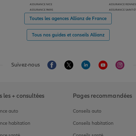
ASSURANCE NICE
ASSURANCE RENNES
ASSURANCE PARIS
ASSURANCE SAINT-É
Toutes les agences Allianz de France
Tous nos guides et conseils Allianz
Aller sur la page Facebook de Allianz
Aller sur la page Twitter de Alli
Aller sur la page Linked
Aller sur la pa
Aller s
Suivez-nous
 les + consultées
Pages recommandées
nce auto
Conseils auto
nce habitation
Conseils habitation
nce santé
Conseils santé