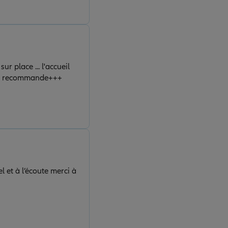
r place ... l'accueil
x..je recommande+++
 et à l’écoute merci à