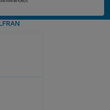
 une note de 4,86/5.
ULFRAN