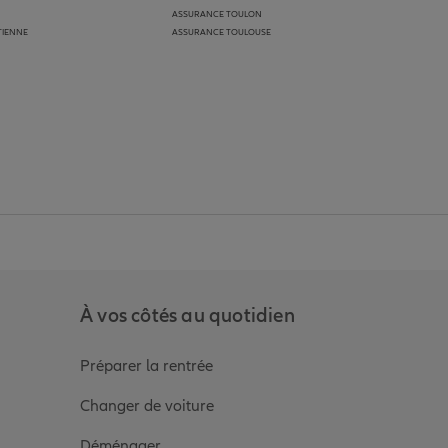
ASSURANCE TOULON
TIENNE
ASSURANCE TOULOUSE
anz
in de Allianz
ge Youtube de Allianz
ur la page Instagram de Allianz
À vos côtés au quotidien
Préparer la rentrée
Changer de voiture
Déménager