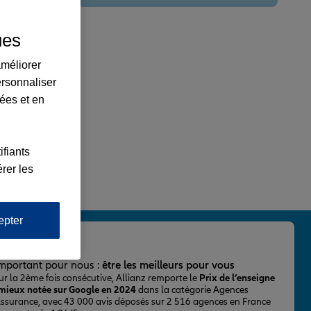
ues
améliorer
ersonnaliser
lées et en
ifiants
rer les
epter
important pour nous :
être les meilleurs pour vous
ur la 2ème fois consécutive, Allianz remporte le
Prix de l’enseigne
 mieux notée sur Google en 2024
dans la catégorie Agences
Assurance, avec 43 000 avis déposés sur 2 516 agences en France