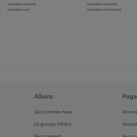
ASSURANCE LE HAVRE
ASSURANCE MARSEILLE
ASSURANCE LILLE
ASSURANCE MONTPELLIER
Allianz
Pages
Qui sommes-nous
Assura
Le groupe Allianz
Assura
Recrutement
Assura