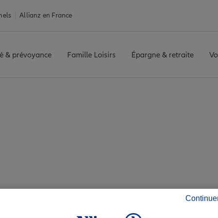
nels
Allianz en France
é & prévoyance
Famille Loisirs
Épargne & retraite
Vo
LLE ST VULFRAN
Avis agence ABBEVILLE ST VULFRAN
is de l'agence ABB
Continue