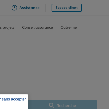
Assistance
Espace client
s projets
Conseil assurance
Outre-mer
EVILLE ST VULFRAN
r sans accepter
Recherche
Utiliser ma position