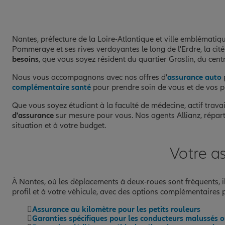
AGENCE NANTES VERSAILLES
8
31 QUAI DE VERSAILLES
44000 NANTES
Nantes, préfecture de la Loire-Atlantique et ville emblémat
(184 avis)
Note de 4.9 sur 5
4,9
/5
Pommeraye et ses rives verdoyantes le long de l'Erdre, la ci
Voir les avis
besoins
, que vous soyez résident du quartier Graslin, du centr
02 40 58 16 06
Fermé actuellement
Nous vous accompagnons avec nos offres d'
assurance auto
p
complémentaire santé
pour prendre soin de vous et de vos p
Prendre un RDV
Voir l'age
Que vous soyez étudiant à la faculté de médecine, actif trava
d'assurance
sur mesure pour vous. Nos agents Allianz, répart
situation et à votre budget.
AGENCE ORVAULT
9
35 RUE DE LA PATOUILLERIE
Votre a
44300 NANTES
(81 avis)
Note de 4.9 sur 5
4,9
/5
Voir les avis
À Nantes, où les déplacements à deux-roues sont fréquents, il
02 40 63 56 22
profil et à votre véhicule, avec des options complémentaires 
Fermé actuellement
Assurance au kilomètre pour les petits rouleurs
Garanties spécifiques pour les conducteurs malussés ou
Prendre un RDV
Voir l'age