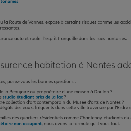
utonomes
 la Route de Vannes, expose à certains risques comme les acciden
tressantes.
rance auto et rouler l'esprit tranquille dans les rues nantaises.
ssurance habitation à Nantes ada
es, posez-vous les bonnes questions :
de la Beaujoire ou propriétaire d'une maison à Doulon ?
re
studio étudiant près de la fac
?
re collection d'art contemporain du Musée d'arts de Nantes ?
égâts des eaux, fréquents dans cette ville traversée par l'Erdre et
illes des quartiers résidentiels comme Chantenay, étudiants du ce
iétaire non occupant
, nous avons la formule qu'il vous faut.