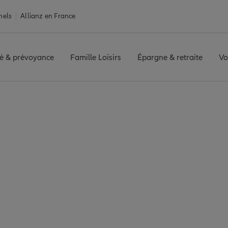
nels
Allianz en France
é & prévoyance
Famille Loisirs
Épargne & retraite
Vo
ue
Assurance Nantes
ntes : 8 agences All