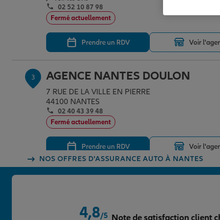
02 52 10 87 98
Fermé actuellement
Prendre un RDV
Voir l'age
AGENCE NANTES DOULON
3
7 RUE DE LA VILLE EN PIERRE
44100 NANTES
02 40 43 39 48
Fermé actuellement
Prendre un RDV
Voir l'age
NOS OFFRES D'ASSURANCE AUTO À NANTES
AGENCE NANTES LA BEAUJOIRE
4
17 RUE DU MARCHE COMMUN
44332 NANTES CEDEX 3
4,8
/5
(91 avis)
Note de satisfaction client c
Note de 4.9 sur 5
4,9
/5