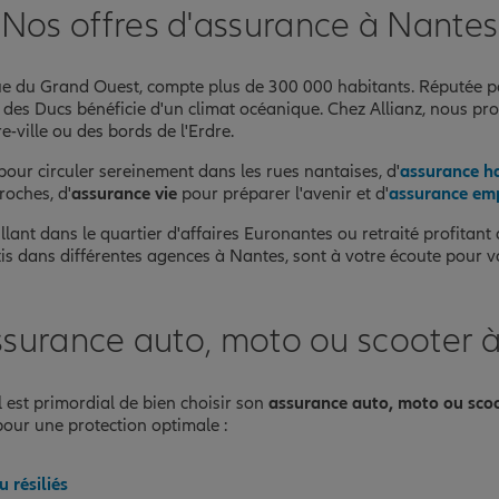
Nos offres d'assurance à Nantes
ique du Grand Ouest, compte plus de 300 000 habitants. Réputée
té des Ducs bénéficie d'un climat océanique. Chez Allianz, nous 
e-ville ou des bords de l'Erdre.
our circuler sereinement dans les rues nantaises, d'
assurance h
roches, d'
assurance vie
pour préparer l'avenir et d'
assurance em
nce
illant dans le quartier d'affaires Euronantes ou retraité profita
is dans différentes agences à Nantes, sont à votre écoute pour vo
ssurance auto, moto ou scooter 
 est primordial de bien choisir son
assurance auto, moto ou sco
pour une protection optimale :
 résiliés
nce