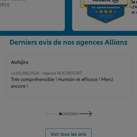
la
20915
d’
et
nce
Derniers avis de nos agences Allianz
Aichijiro
Note de 5 sur 5
Le 05/08/2026 - Agence ROCHEFORT
Très compréhensible ! Humain et efficace ! Merci
encore !
nce
Voir tous les avis