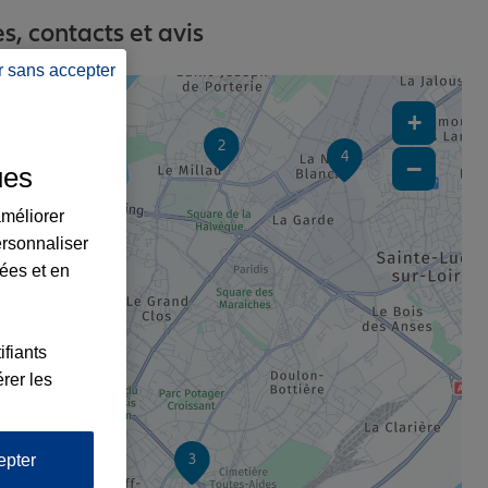
, contacts et avis
r sans accepter
+
2
4
−
ues
améliorer
ersonnaliser
lées et en
ifiants
rer les
1
3
epter