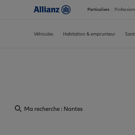
Particuliers
Profession
Véhicules
Habitation & emprunteur
Sant
Accueil
Trouver une agence Allianz
Assurance Loire-Atlantiq
Assurance Na
Ma recherche :
Nantes