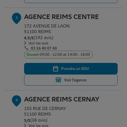
AGENCE REIMS CENTRE
3
Garantie des accidents de la vie
172 AVENUE DE LAON
51100 REIMS
(192 avis)
Note de 4.9 sur 5
4,9
/5
Assurance scolaire
Voir les avis
03 26 40 07 40
Ouvert
09:00 - 12:00 et 14:00 - 18:00
Protection juridique
Prendre un RDV
Retraite
Voir l'agence
AGENCE REIMS CERNAY
4
Tous nos devis d'assurance
155 RUE DE CERNAY
51100 REIMS
(38 avis)
Note de 5 sur 5
5
/5
Voir les avis