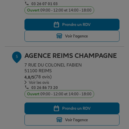
03 26 07 01 03
Ouvert
09:00 - 12:00 et 14:00 - 18:00
Prendre un RDV
Voir l'agence
AGENCE REIMS CHAMPAGNE
5
7 RUE DU COLONEL FABIEN
51100 REIMS
(78 avis)
Note de 4.8 sur 5
4,8
/5
Voir les avis
03 26 86 73 20
Ouvert
09:00 - 12:00 et 14:00 - 18:00
Prendre un RDV
Voir l'agence