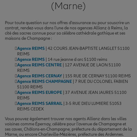
(Marne)
Pour toute question sur nos offres d'assurance ou pour souscrire un
contrat, rendez-vous dans l'une de nos agences Allianz à Reims, la
cité des sacres connue pour sa célèbre cathédrale gothique et ses
maisons de Champagne :
Agence REIMS
| 42 COURS JEAN-BAPTISTE LANGLET 51100
REIMS
Agence REIMS
| 14 rue jeanne d arc 51100 reims
Agence REIMS CENTRE
| 127 AVENUE DE LAON 51100
REIMS
Agence REIMS CERNAY
| 155 RUE DE CERNAY 51100 REIMS
Agence REIMS CHAMPAGNE
| 7 RUE DU COLONEL FABIEN
51100 REIMS
Agence REIMS EUROPE
| 37 AVENUE JEAN JAURES 51100
REIMS
Agence REIMS SARRAIL
| 3-5 RUE DIEU LUMIERE 51053
REIMS CEDEX
Vous pouvez également trouver nos agents Allianz dans les villes
voisines comme Épernay, célèbre pour l'avenue de Champagne et
ses caves, Châlons-en-Champagne, préfecture du département de la
Marne, ou encore Charleville-Mézières, préfecture des Ardennes.