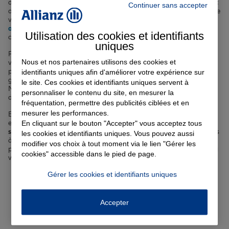
dans les rues de Reims ? Nous avons la solution qu'il vous faut, avec
Continuer sans accepter
des garanties sur-mesure et des options adaptées à votre profil. Que
vous soyez propriétaire ou locataire de votre logement, notre
assurance habitation
vous protège contre les aléas du quotidien,
Utilisation des cookies et identifiants
comme les dégâts des eaux, l'incendie ou le vol.
uniques
Pour prendre soin de votre santé et de celle de vos proches, nous
Nous et nos partenaires utilisons des cookies et
vous proposons une
complémentaire santé
complète et
performante, avec un large choix de formules et de niveaux de
identifiants uniques afin d'améliorer votre expérience sur
garanties. Vous prévoyez d'acheter un bien immobilier à Reims ?
le site. Ces cookies et identifiants uniques servent à
Notre
assurance emprunteur
vous permet de sécuriser votre prêt et
personnaliser le contenu du site, en mesurer la
de bénéficier de conditions avantageuses.
fréquentation, permettre des publicités ciblées et en
mesurer les performances.
Enfin, pour protéger vos enfants lors de leurs activités scolaires et
extrascolaires, nous mettons à votre disposition une
assurance
En cliquant sur le bouton "Accepter" vous acceptez tous
scolaire
complète et abordable. Chez Allianz, nous nous engageons
les cookies et identifiants uniques. Vous pouvez aussi
à vous accompagner à chaque étape de votre vie, en vous
modifier vos choix à tout moment via le lien "Gérer les
proposant des solutions d'assurance adaptées à votre situation et à
cookies" accessible dans le pied de page.
vos besoins spécifiques.
Gérer les cookies et identifiants uniques
Votre assurance auto, moto
ou scooter à Reims
Accepter