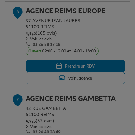
AGENCE REIMS EUROPE
6
37 AVENUE JEAN JAURES
51100 REIMS
(105 avis)
Note de 4.9 sur 5
4,9
/5
Voir les avis
03 26 88 17 18
Ouvert
09:00 - 12:00 et 14:00 - 18:00
Prendre un RDV
Voir l'agence
AGENCE REIMS GAMBETTA
7
42 RUE GAMBETTA
51100 REIMS
(57 avis)
Note de 4.9 sur 5
4,9
/5
Voir les avis
03 26 40 28 49