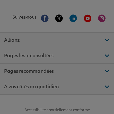
Aller sur la page Facebook de Allianz
Aller sur la page Twitter de All
Aller sur la page Linke
Aller sur la pa
Aller 
Suivez-nous
Allianz
Pages les + consultées
Pages recommandées
À vos côtés au quotidien
Accessibilité : partiellement conforme