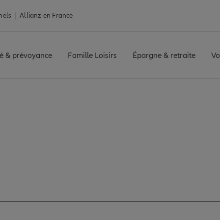
nels
Allianz en France
é & prévoyance
Famille Loisirs
Épargne & retraite
Vo
AMPAGNE
Avis agence REIMS CHAMPAGNE
 avis de l'agence R