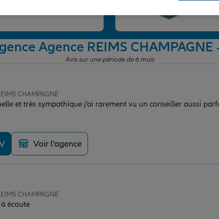
et
l'agence Agence REIMS CHAMPAGNE
-
Avis sur une période de 6 mois
e REIMS CHAMPAGNE
lle et très sympathique j’ai rarement vu un conseiller aussi parf
DV
Voir l'agence
e REIMS CHAMPAGNE
 à écoute