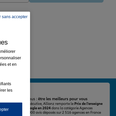
r sans accepter
ues
améliorer
ersonnaliser
lées et en
ifiants
rer les
important pour nous :
être les meilleurs pour vous
ur la 2ème fois consécutive, Allianz remporte le
Prix de l’enseigne
 mieux notée sur Google en 2024
dans la catégorie Agences
epter
Assurance, avec 43 000 avis déposés sur 2 516 agences en France