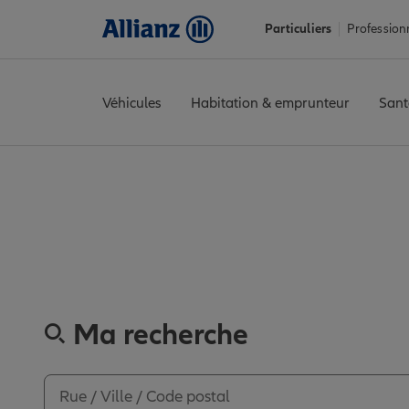
Particuliers
Profession
Véhicules
Habitation & emprunteur
Sant
Accueil
Trouver une agence Allianz
Marne
Reims
REIMS CH
Découvrez les
Ma recherche