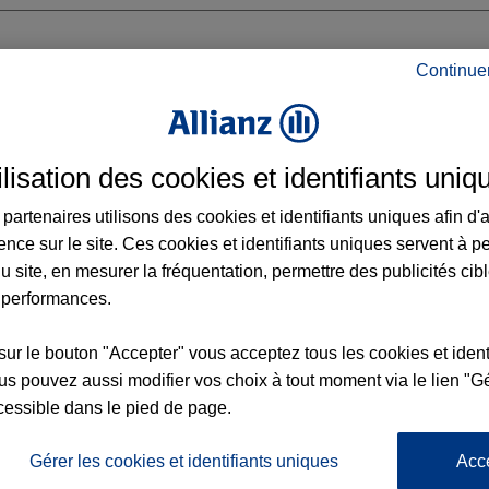
Continue
S CHAMPAGNE
ilisation des cookies et identifiants uniq
 FABIEN
partenaires utilisons des cookies et identifiants uniques afin d'
ence sur le site. Ces cookies et identifiants uniques servent à p
u site, en mesurer la fréquentation, permettre des publicités cib
 performances.
Voir l'agence
sur le bouton "Accepter" vous acceptez tous les cookies et ident
s pouvez aussi modifier vos choix à tout moment via le lien "Gé
cessible dans le pied de page.
L'
Po
ence REIMS CHAMPAGNE
la
Gérer les cookies et identifiants uniques
Acc
78
d’