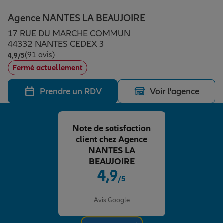
Épargne & retraite
Assurance emprunteur
Prévoyance et dépendance
Protection de la famille
Agence NANTES LA BEAUJOIRE
17 RUE DU MARCHE COMMUN
Vos projets
Assurance animal de compagnie
Protection juridique
Plan épargne retraite
44332 NANTES CEDEX 3
(91 avis)
Note de 4.9 sur 5
4,9
/5
Fermé actuellement
Conseil assurance
Assurance vie
Partir en vacances
Prendre un RDV
Voir l'agence
Outre-mer
Placements financiers
Déménager
Note de satisfaction
client chez Agence
Professionnels
Investissements immobiliers
Changer de voiture
Assurance auto
NANTES LA
BEAUJOIRE
4,9
/5
Allianz en France
Transmission
Départ à la retraite
Assurance habitation
Note de 4.9 sur 5
Avis Google
Préparer l’avenir
Le Pack Famille