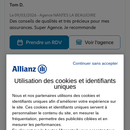
Tom D.
Note de 5 sur 5
Le 09/03/2026 - Agence NANTES LA BEAUJOIRE
Des conseils de qualités et très précieux pour mes
assurances. Super Agence. Je recommande
Prendre un RDV
Voir l'agence
Mendes V.
Continuer sans accepter
Note de 5 sur 5
Le 06/03/2026 - Agence NANTES LA BEAUJOIRE
Je suis très satisfait de cette agence Allianz. Les
Utilisation des cookies et identifiants
conseillers sont compétents, efficaces et toujours prêts
uniques
à aider. Les démarches sont simples et rapides, et on se
Nous et nos partenaires utilisons des cookies et
sent en confiance. Une agence sérieuse que je
Prendre un RDV
Voir l'agence
identifiants uniques afin d'améliorer votre expérience sur
recommande.
le site. Ces cookies et identifiants uniques servent à
personnaliser le contenu du site, en mesurer la
fréquentation, permettre des publicités ciblées et en
Estelle B.
mesurer les performances.
Note de 5 sur 5
Le 06/03/2026 - Agence NANTES LA BEAUJOIRE