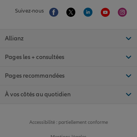
Aller sur la page Facebook de Allianz
Aller sur la page Twitter de All
Aller sur la page Linke
Aller sur la pa
Aller 
Suivez-nous
Allianz
Pages les + consultées
Pages recommandées
À vos côtés au quotidien
Accessibilité : partiellement conforme