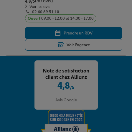
(80 avis)
Note de 4.8 sur 5
4,8
/5
Voir les avis
02 40 69 51 10
Ouvert
09:00 - 12:00 et 14:00 - 17:00
Prendre un RDV
Voir l'agence
Note de satisfaction
client chez Allianz
4,8
/5
Note de 4.8 sur 5
Avis Google