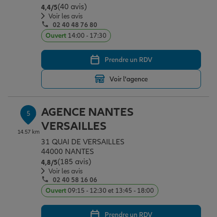
(40 avis)
Note de 4.4 sur 5
4,4
/5
Voir les avis
02 40 48 76 80
Ouvert
14:00 - 17:30
Prendre un RDV
Voir l'agence
AGENCE NANTES
5
VERSAILLES
14.57 km
31 QUAI DE VERSAILLES
44000 NANTES
(185 avis)
Note de 4.8 sur 5
4,8
/5
Voir les avis
02 40 58 16 06
Ouvert
09:15 - 12:30 et 13:45 - 18:00
Prendre un RDV