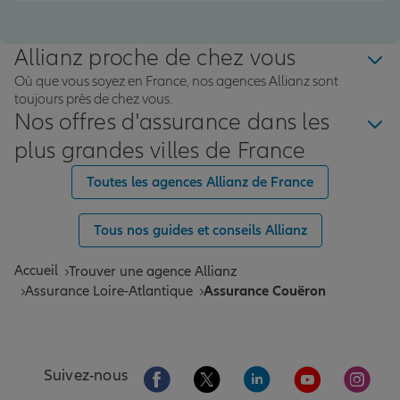
Allianz proche de chez vous
Où que vous soyez en France, nos agences Allianz sont
toujours près de chez vous.
Nos offres d'assurance dans les
plus grandes villes de France
Toutes les agences Allianz de France
Tous nos guides et conseils Allianz
Accueil
Trouver une agence Allianz
Assurance Loire-Atlantique
Assurance Couëron
Aller sur la page Facebook de Allianz
Aller sur la page Twitter de All
Aller sur la page Linke
Aller sur la pa
Aller 
Suivez-nous