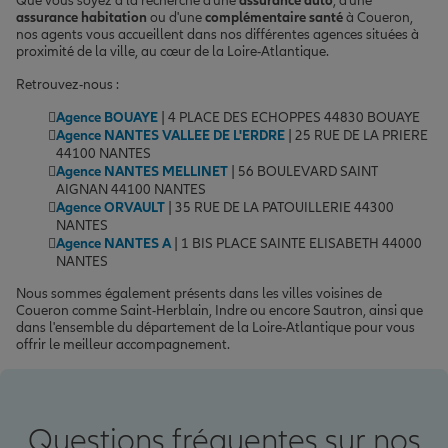
Que vous soyez à la recherche d'une
assurance auto
, d'une
assurance habitation
ou d'une
complémentaire santé
à Coueron,
nos agents vous accueillent dans nos différentes agences situées à
proximité de la ville, au cœur de la Loire-Atlantique.
Retrouvez-nous :
Agence BOUAYE
| 4 PLACE DES ECHOPPES 44830 BOUAYE
Agence NANTES VALLEE DE L'ERDRE
| 25 RUE DE LA PRIERE
44100 NANTES
Agence NANTES MELLINET
| 56 BOULEVARD SAINT
AIGNAN 44100 NANTES
Agence ORVAULT
| 35 RUE DE LA PATOUILLERIE 44300
NANTES
Agence NANTES A
| 1 BIS PLACE SAINTE ELISABETH 44000
NANTES
Nous sommes également présents dans les villes voisines de
Coueron comme Saint-Herblain, Indre ou encore Sautron, ainsi que
dans l'ensemble du département de la Loire-Atlantique pour vous
offrir le meilleur accompagnement.
Questions fréquentes sur nos