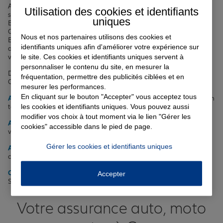
Avec ses plus de 22 000 habitants, son château du XVIIIe siècle et
Utilisation des cookies et identifiants
ses espaces naturels préservés comme le Bois de la Gagnerie ou le
uniques
Bois des Fous, Coueron offre un cadre de vie paisible et agréable.
Que vous résidiez dans le centre-ville animé, dans le quartier du
Nous et nos partenaires utilisons des cookies et
Bourg ou près du parc de la Chabossière, notre objectif est de vous
identifiants uniques afin d'améliorer votre expérience sur
accompagner au quotidien et de vous apporter la protection dont
le site. Ces cookies et identifiants uniques servent à
vous avez besoin.
personnaliser le contenu du site, en mesurer la
Découvrez dès maintenant nos différentes offres d'assurance à
fréquentation, permettre des publicités ciblées et en
Coueron :
mesurer les performances.
En cliquant sur le bouton "Accepter" vous acceptez tous
Assurance auto
: pour assurer votre véhicule et vos déplacements en
les cookies et identifiants uniques. Vous pouvez aussi
toute tranquillité
modifier vos choix à tout moment via le lien "Gérer les
Assurance habitation
: pour protéger votre logement, vos biens et
cookies" accessible dans le pied de page.
votre responsabilité civile
Gérer les cookies et identifiants uniques
Assurance prêt immobilier
: pour sécuriser votre emprunt et
concrétiser votre projet immobilier sereinement
Complémentaire santé
: pour compléter les remboursements de la
Accepter
Sécurité sociale et faire face aux frais de santé
Votre assurance auto, moto