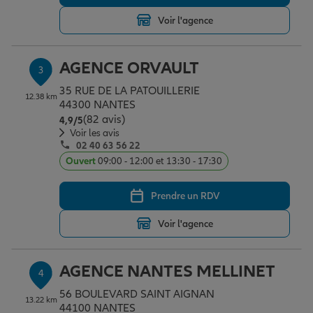
Voir l'agence
Garantie des accidents de la vie
AGENCE ORVAULT
3
35 RUE DE LA PATOUILLERIE
Assurance scolaire
12.38 km
44300 NANTES
(82 avis)
Note de 4.9 sur 5
4,9
/5
Voir les avis
02 40 63 56 22
Protection juridique
Ouvert
09:00 - 12:00 et 13:30 - 17:30
Prendre un RDV
Retraite
Voir l'agence
Tous nos devis d'assurance
AGENCE NANTES MELLINET
4
56 BOULEVARD SAINT AIGNAN
13.22 km
44100 NANTES