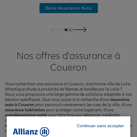
Devis Assurance Auto
Nos offres d'assurance à
Coueron
Vous recherchez une assurance à Coueron, charmante ville de Loire-
Atlantique située à proximité de Nantes et bordée par la Loire ?
Nous vous proposons une large gamme de solutions adaptées à vos
besoins spécifiques. Que vous soyez à la recherche d'une
assurance
auto à Coueron
pour parcourir sereinement les rues de la ville, d'une
assurance habitation
pour protéger votre logement, d'une
complémentaire santé
pour faire face aux dépenses médicales,
d'une
assurance vie
pour préparer l'avenir ou encore d'une
Continuer sans accepter
assurance emprunteur
pour concrétiser votre projet immobilier, nous
sommes là pour vous.