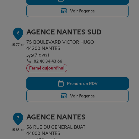
Voir l'agence
AGENCE NANTES SUD
6
75 BOULEVARD VICTOR HUGO
15.77 km
44200 NANTES
(7 avis)
Note de 5 sur 5
5
/5
02 40 34 43 66
Fermé aujourd'hui
Prendre un RDV
Voir l'agence
AGENCE NANTES
7
56 RUE DU GENERAL BUAT
15.83 km
44000 NANTES