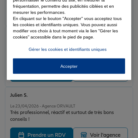
bonne accompagnement.
fréquentation, permettre des publicités ciblées et en
mesurer les performances.
Prendre un RDV
Voir l'agence
En cliquant sur le bouton "Accepter" vous acceptez tous
les cookies et identifiants uniques. Vous pouvez aussi
modifier vos choix à tout moment via le lien "Gérer les
Charline P.
cookies" accessible dans le pied de page.
Note de 5 sur 5
Le 03/06/2026 - Agence ORVAULT
Gérer les cookies et identifiants uniques
Un immense merci à Emmanuelle qui a su répondre à
mes questions et rattraper une situation lunaire ! merci
pour votre écoute et votre réactivité. A bientôt.
Accepter
Prendre un RDV
Voir l'agence
Julien S.
Note de 5 sur 5
Le 23/04/2026 - Agence ORVAULT
Très professionnel, réactif et surtout de très bons
conseils !
Prendre un RDV
Voir l'agence