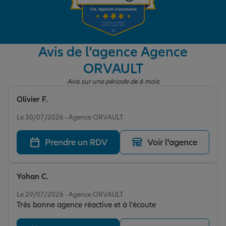
Garantie des accidents de la vie
Avis de l'agence Agence
ORVAULT
Assurance scolaire
Avis sur une période de 6 mois
Olivier F.
Protection juridique
Note de 5 sur 5
Le 30/07/2026 - Agence ORVAULT
Prendre un RDV
Voir l'agence
Retraite
Yohan C.
Tous nos devis d'assurance
Note de 4 sur 5
Le 29/07/2026 - Agence ORVAULT
Très bonne agence réactive et à l'écoute