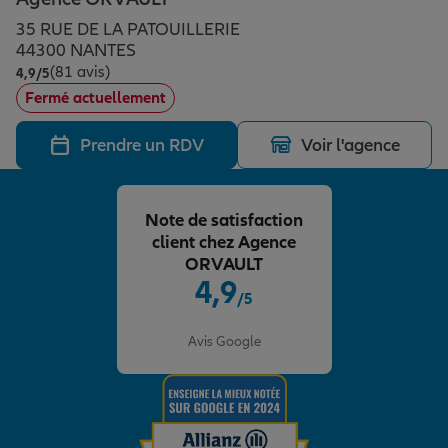
Épargne & retraite
Assurance emprunteur
Prévoyance et dépendance
Protection de la famille
35 RUE DE LA PATOUILLERIE
44300 NANTES
(81 avis)
Note de 4.9 sur 5
4,9
/5
Vos projets
Assurance animal de compagnie
Protection juridique
Plan épargne retraite
Fermé actuellement
Prendre un RDV
Voir l'agence
Conseil assurance
Assurance vie
Partir en vacances
Note de satisfaction
Outre-mer
Placements financiers
Déménager
client chez Agence
ORVAULT
4,9
/5
Professionnels
Investissements immobiliers
Changer de voiture
Assurance auto
Note de 4.9 sur 5
Avis Google
Allianz en France
Transmission
Départ à la retraite
Assurance habitation
Préparer l’avenir
Le Pack Famille