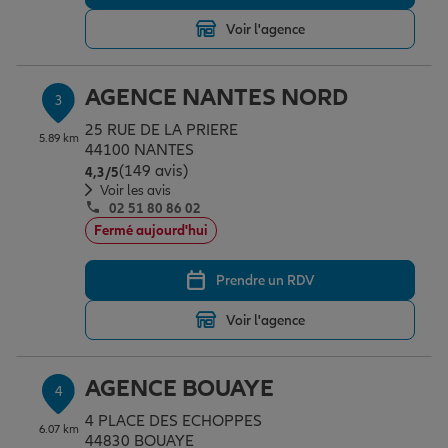
Voir l'agence
Garantie des accidents de la vie
AGENCE NANTES NORD
3
25 RUE DE LA PRIERE
Assurance scolaire
5.89 km
44100 NANTES
(149 avis)
Note de 4.3 sur 5
4,3
/5
Voir les avis
02 51 80 86 02
Protection juridique
Fermé aujourd'hui
Prendre un RDV
Retraite
Voir l'agence
Tous nos devis d'assurance
AGENCE BOUAYE
4
4 PLACE DES ECHOPPES
6.07 km
44830 BOUAYE