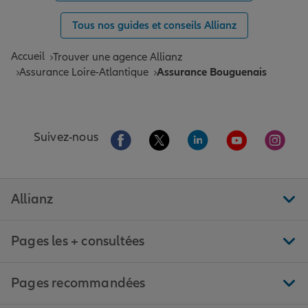
Tous nos guides et conseils Allianz
Accueil
Trouver une agence Allianz
Assurance Loire-Atlantique
Assurance Bouguenais
Aller sur la page Facebook de Allianz
Aller sur la page Twitter de All
Aller sur la page Linke
Aller sur la pa
Aller 
Suivez-nous
Allianz
Pages les + consultées
Pages recommandées