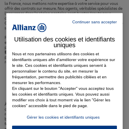
la France, nous mettons notre expertise à votre service pour vous
offrir des contrats sur mesure. Nos agents, véritables spécialistes de
l'
assurance
dans la région nantaise, sont à votre écoute pour
comprendre vos attentes et vous guider vers les meilleures options.
Continuer sans accepter
Que vous cherchiez à protéger votre véhicule, votre logement, votre
santé ou votre famille, nous avons les solutions qu'il vous faut.
Faire confiance à Allianz, c'est choisir un assureur reconnu et
Utilisation des cookies et identifiants
expérimenté, qui place la satisfaction de ses clients au cœur de ses
uniques
priorités. Grâce à notre connaissance fine du territoire de
Bouguenais
et de ses environs, nous sommes en mesure de vous
Nous et nos partenaires utilisons des cookies et
proposer des contrats d'
assurance
parfaitement adaptés à votre
identifiants uniques afin d'améliorer votre expérience sur
réalité locale et à vos besoins spécifiques.
le site. Ces cookies et identifiants uniques servent à
personnaliser le contenu du site, en mesurer la
Votre assurance auto, moto
fréquentation, permettre des publicités ciblées et en
mesurer les performances.
ou scooter à Bouguenais
En cliquant sur le bouton "Accepter" vous acceptez tous
les cookies et identifiants uniques. Vous pouvez aussi
modifier vos choix à tout moment via le lien "Gérer les
À
Bouguenais
, la mobilité est un enjeu clé du quotidien. Que vous
cookies" accessible dans le pied de page.
circuliez en voiture dans le centre-ville ou que vous sillonniez les
routes de la Loire-Atlantique en deux-roues, il est essentiel de
Gérer les cookies et identifiants uniques
bénéficier d'une
couverture adaptée
. Nous vous proposons des
formules d'
assurance auto, moto et scooter
complètes et
modulables selon vos besoins spécifiques.