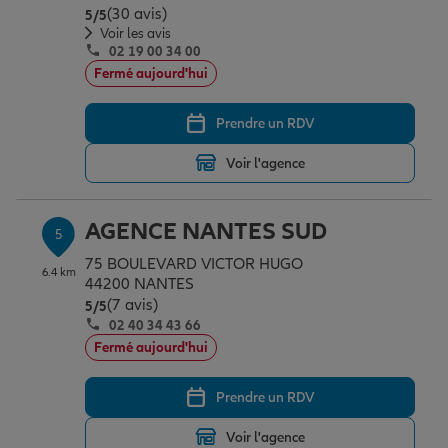
(30 avis)
Note de 5 sur 5
5
/5
Voir les avis
02 19 00 34 00
Fermé aujourd'hui
Prendre un RDV
Voir l'agence
AGENCE NANTES SUD
5
75 BOULEVARD VICTOR HUGO
6.4 km
44200 NANTES
(7 avis)
Note de 5 sur 5
5
/5
02 40 34 43 66
Fermé aujourd'hui
Prendre un RDV
Voir l'agence