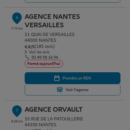
AGENCE NANTES
6
VERSAILLES
7.73 km
31 QUAI DE VERSAILLES
44000 NANTES
(185 avis)
Note de 4.8 sur 5
4,8
/5
Voir les avis
02 40 58 16 06
Fermé aujourd'hui
Prendre un RDV
Voir l'agence
AGENCE ORVAULT
7
35 RUE DE LA PATOUILLERIE
8.28 km
44300 NANTES