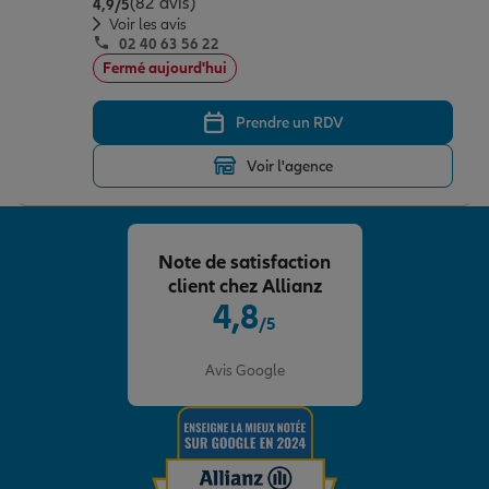
(82 avis)
Note de 4.9 sur 5
4,9
/5
Voir les avis
02 40 63 56 22
Fermé aujourd'hui
Prendre un RDV
Voir l'agence
Note de satisfaction
client chez Allianz
4,8
/5
Note de 4.8 sur 5
Avis Google