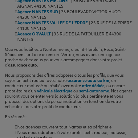
Agence NANTES MELLINET
| 56 BOULEVARD SAINT
AIGNAN 44100 NANTES
Agence NANTES SUD
| 75 BOULEVARD VICTOR HUGO
44200 NANTES
Agence NANTES VALLEE DE L'ERDRE
| 25 RUE DE LA PRIERE
44100 NANTES
Agence ORVAULT
| 35 RUE DE LA PATOUILLERIE 44300
NANTES
Que vous habitiez à Nantes même, à Saint-Herblain, Rezé, Saint-
Sébastien-sur-Loire ou encore Vertou, nous avons une agence
proche de chez vous pour vous accompagner dans votre projet
d'
assurance auto
.
Nous proposons des offres adaptées à tous les profils, que vous
soyez un petit rouleur avec notre
assurance auto au km
, un
conducteur malussé ou résilié avec notre
offre dédiée
, ou encore
propriétaire d'un
véhicule électrique
ou
semi-autonome
. Nos agents
sauront vous orienter vers la solution la plus pertinente et vous
proposer des options de personnalisation en fonction de votre
véhicule et de votre profil de conducteur.
En résumé :
Nos agences couvrent tout Nantes et sa périphérie
Nous nous adaptons à votre profil : petit rouleur, malussé,