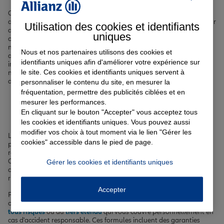
Que vous soyez un conducteur expérimenté parcourant
quotidiennement les rues de la Cité des Ducs ou un jeune conducteur
Utilisation des cookies et identifiants
découvrant les quartiers animés comme Bouffay ou Graslin, notre
uniques
objectif est de vous offrir une tranquillité d'esprit sur les routes
nantaises. Grâce à notre expertise et notre connaissance
Nous et nos partenaires utilisons des cookies et
approfondie des spécificités locales, comme les risques liés aux
identifiants uniques afin d'améliorer votre expérience sur
intempéries telles que les fortes pluies et les tempêtes hivernales,
le site. Ces cookies et identifiants uniques servent à
nous élaborons des contrats d'assurance auto adaptés aux besoins
des Nantais.
personnaliser le contenu du site, en mesurer la
fréquentation, permettre des publicités ciblées et en
mesurer les performances.
Assurance auto à Nantes
En cliquant sur le bouton "Accepter" vous acceptez tous
les cookies et identifiants uniques. Vous pouvez aussi
modifier vos choix à tout moment via le lien "Gérer les
La
responsabilité civile
est la garantie minimale obligatoire. Elle
cookies" accessible dans le pied de page.
prend en charge les dommages causés à autrui en cas d'accident
responsable, qu'il s'agisse de dommages corporels ou matériels.
Cependant, elle ne couvre pas les dommages subis par le
Gérer les cookies et identifiants uniques
conducteur et son véhicule.
Rouler sans assurance
expose à des
risques et des sanctions importantes.
Accepter
Pour une protection plus complète, nous vous proposons des
options d'
assurance étendue
. Vous pouvez souscrire une
assurance
tous risques
ou au
tiers étendu
qui vous couvre personnellement en
cas d'accident responsable. Ces formules incluent des garanties