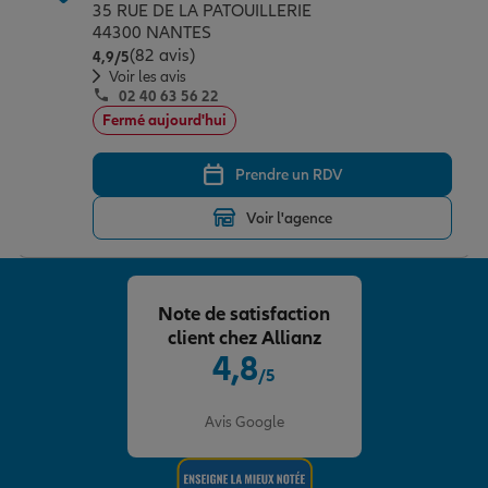
35 RUE DE LA PATOUILLERIE
44300 NANTES
(82 avis)
Note de 4.9 sur 5
4,9
/5
Voir les avis
02 40 63 56 22
Fermé aujourd'hui
Prendre un RDV
Voir l'agence
Note de satisfaction
client chez Allianz
4,8
/5
Note de 4.8 sur 5
Avis Google