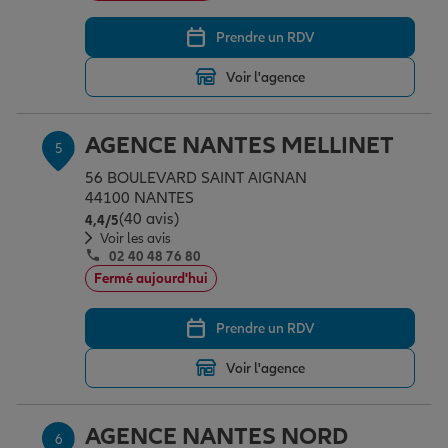
Prendre un RDV
Voir l'agence
AGENCE NANTES MELLINET
5
56 BOULEVARD SAINT AIGNAN
44100 NANTES
(40 avis)
Note de 4.4 sur 5
4,4
/5
Voir les avis
02 40 48 76 80
Fermé aujourd'hui
Prendre un RDV
Voir l'agence
AGENCE NANTES NORD
6