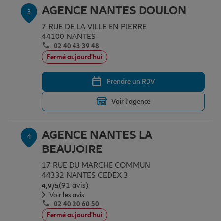
AGENCE NANTES DOULON
3
7 RUE DE LA VILLE EN PIERRE
Garantie des accidents de la vie
44100 NANTES
02 40 43 39 48
Fermé aujourd'hui
Assurance scolaire
Prendre un RDV
Voir l'agence
Protection juridique
AGENCE NANTES LA
4
Retraite
BEAUJOIRE
17 RUE DU MARCHE COMMUN
44332 NANTES CEDEX 3
Tous nos devis d'assurance
(91 avis)
Note de 4.9 sur 5
4,9
/5
Voir les avis
02 40 20 60 50
Fermé aujourd'hui