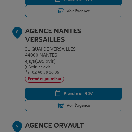
Voir l'agence
AGENCE NANTES
8
VERSAILLES
31 QUAI DE VERSAILLES
44000 NANTES
(185 avis)
Note de 4.8 sur 5
4,8
/5
Voir les avis
02 40 58 16 06
Fermé aujourd'hui
Prendre un RDV
Voir l'agence
AGENCE ORVAULT
9