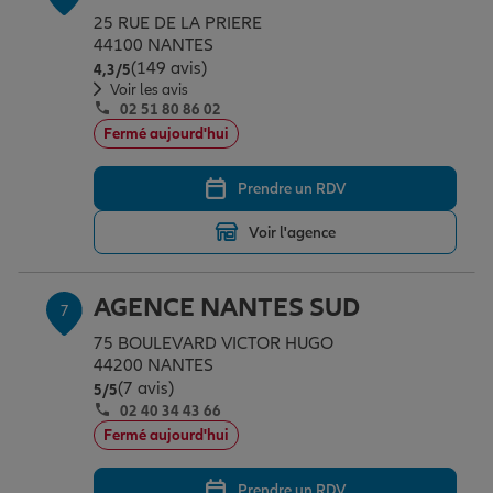
25 RUE DE LA PRIERE
44100 NANTES
(149 avis)
Note de 4.3 sur 5
4,3
/5
Voir les avis
02 51 80 86 02
Fermé aujourd'hui
Prendre un RDV
Voir l'agence
AGENCE NANTES SUD
7
75 BOULEVARD VICTOR HUGO
44200 NANTES
(7 avis)
Note de 5 sur 5
5
/5
02 40 34 43 66
Fermé aujourd'hui
Prendre un RDV