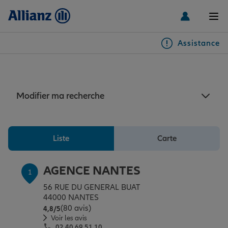
Men
Assistance
Particuliers
Assurance auto Nantes
Véhicules
Modifier ma recherche
Habitation & emprunteur
Auto
Liste
Carte
Santé & prévoyance
2 roues
Habitation
AGENCE NANTES
1
56 RUE DU GENERAL BUAT
Famille Loisirs
Autres véhicules
Équipements habitation
Santé
44000 NANTES
(80 avis)
Note de 4.8 sur 5
4,8
/5
Voir les avis
02 40 69 51 10