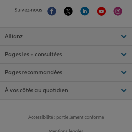
Aller sur la page Facebook de Allianz
Aller sur la page Twitter de All
Aller sur la page Linke
Aller sur la pa
Aller 
Suivez-nous
Allianz
Pages les + consultées
Pages recommandées
À vos côtés au quotidien
Accessibilité : partiellement conforme
Mentions légales