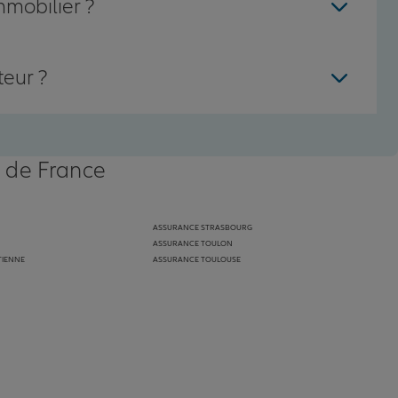
mmobilier ?
teur ?
s de France
ASSURANCE STRASBOURG
ASSURANCE TOULON
TIENNE
ASSURANCE TOULOUSE