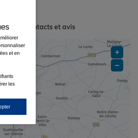
ues
resses, contacts et avis
améliorer
ersonnaliser
+
lées et en
x2
−
ifiants
rer les
epter