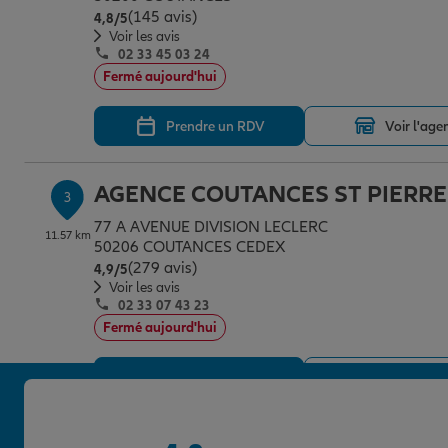
(145 avis)
Note de 4.8 sur 5
4,8
/5
Voir les avis
02 33 45 03 24
Fermé aujourd'hui
Prendre un RDV
Voir l'age
AGENCE COUTANCES ST PIERRE
3
77 A AVENUE DIVISION LECLERC
11.57 km
50206 COUTANCES CEDEX
(279 avis)
Note de 4.9 sur 5
4,9
/5
Voir les avis
02 33 07 43 23
Fermé aujourd'hui
Prendre un RDV
Voir l'age
AGENCE BREHAL