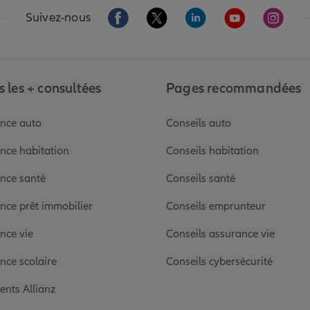
Aller sur la page Facebook de Allianz
Aller sur la page Twitter de Alli
Aller sur la page Linked
Aller sur la pa
Aller s
Suivez-nous
 les + consultées
Pages recommandées
nce auto
Conseils auto
nce habitation
Conseils habitation
nce santé
Conseils santé
nce prêt immobilier
Conseils emprunteur
nce vie
Conseils assurance vie
nce scolaire
Conseils cybersécurité
ients Allianz