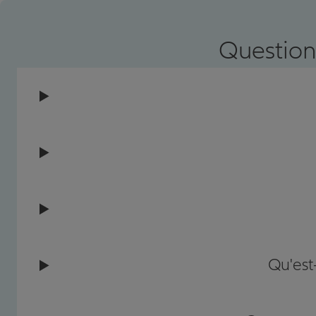
Prendre un RDV
Voir l'age
Question
Qu'est