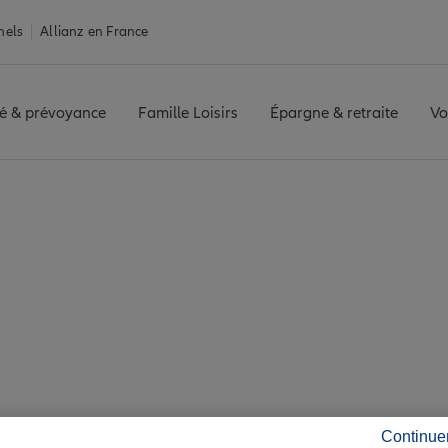
nels
Allianz en France
é & prévoyance
Famille Loisirs
Épargne & retraite
Vo
ance Agon-Coutainville
ainville : 7 agences
de Agon-Coutainvill
Continue