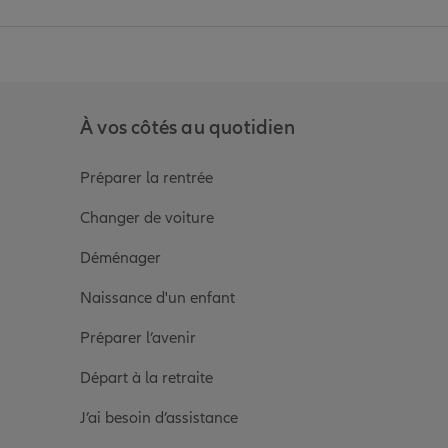
anz
in de Allianz
ge Youtube de Allianz
ur la page Instagram de Allianz
À vos côtés au quotidien
Préparer la rentrée
Changer de voiture
Déménager
Naissance d'un enfant
Préparer l’avenir
Départ à la retraite
J’ai besoin d’assistance