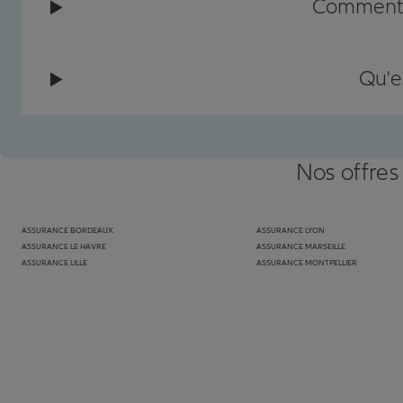
Comment c
Qu'e
Nos offres
ASSURANCE BORDEAUX
ASSURANCE LYON
ASSURANCE LE HAVRE
ASSURANCE MARSEILLE
ASSURANCE LILLE
ASSURANCE MONTPELLIER