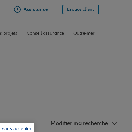
Assistance
Espace client
s projets
Conseil assurance
Outre-mer
 Allianz à proximité
e
Modifier ma recherche
r sans accepter