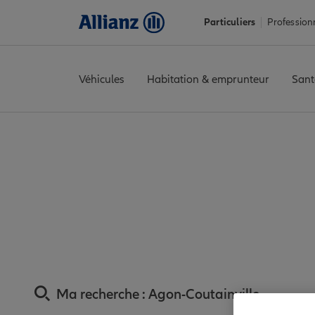
Particuliers
Profession
Véhicules
Habitation & emprunteur
Sant
Accueil
Trouver une agence Allianz
Assurance Manche
Assur
Assurance Agon-Cout
Ma recherche :
Agon-Coutainville