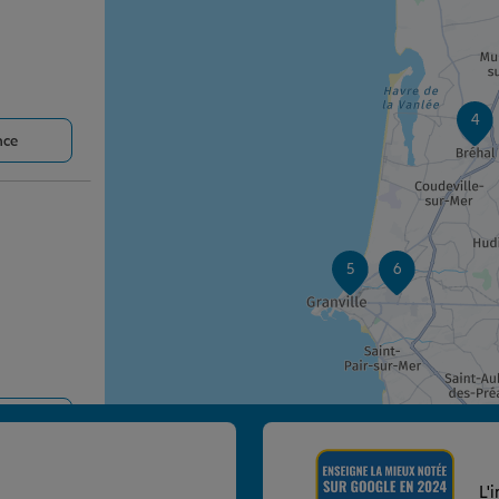
4
nce
5
6
nce
L'