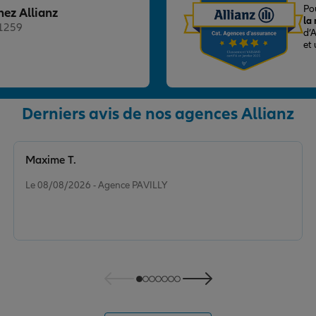
Po
hez Allianz
la
21259
d’
et
Derniers avis de nos agences Allianz
nce
Maxime T.
Note de 5 sur 5
Le 08/08/2026 - Agence PAVILLY
nce