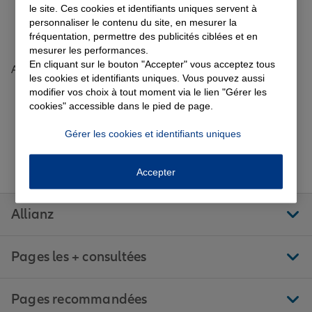
Toutes les agences Allianz de France
le site. Ces cookies et identifiants uniques servent à
personnaliser le contenu du site, en mesurer la
fréquentation, permettre des publicités ciblées et en
Tous nos guides et conseils Allianz
Garantie des accidents de la vie
mesurer les performances.
En cliquant sur le bouton "Accepter" vous acceptez tous
Accueil
Trouver une agence Allianz
Indre
Aigurande
les cookies et identifiants uniques. Vous pouvez aussi
AIGURANDE
Avis agence AIGURANDE
modifier vos choix à tout moment via le lien "Gérer les
Assurance scolaire
cookies" accessible dans le pied de page.
Gérer les cookies et identifiants uniques
Protection juridique
Aller sur la page Facebook de Allianz
Aller sur la page Twitter de All
Aller sur la page Linke
Aller sur la pa
Aller 
Suivez-nous
Accepter
Retraite
Allianz
Tous nos devis d'assurance
Pages les + consultées
Pages recommandées