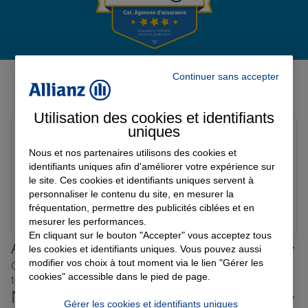
Garantie des accidents de la vie
Avis de l'agence Agence AIX LES
Continuer sans accepter
BAINS
Assurance scolaire
Avis sur une période de 6 mois
Utilisation des cookies et identifiants
uniques
Alain M.
Protection juridique
Note de 5 sur 5
Nous et nos partenaires utilisons des cookies et
Le 17/07/2026 - Agence AIX LES BAINS
identifiants uniques afin d'améliorer votre expérience sur
Très bon contact, devis rapide et compétitif.
le site. Ces cookies et identifiants uniques servent à
personnaliser le contenu du site, en mesurer la
Retraite
fréquentation, permettre des publicités ciblées et en
Prendre un RDV
Voir l'agence
mesurer les performances.
En cliquant sur le bouton "Accepter" vous acceptez tous
Allianz proche de chez vous
Tous nos devis d'assurance
les cookies et identifiants uniques. Vous pouvez aussi
modifier vos choix à tout moment via le lien "Gérer les
Où que vous soyez en France, nos agences Allianz sont
cookies" accessible dans le pied de page.
toujours près de chez vous.
Nos offres d'assurance dans les
Gérer les cookies et identifiants uniques