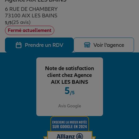
Épargne & retraite
Assurance emprunteur
Prévoyance et dépendance
Protection de la famille
6 RUE DE CHAMBERY
73100 AIX LES BAINS
(25 avis)
Note de 5 sur 5
5
/5
Vos projets
Assurance animal de compagnie
Protection juridique
Plan épargne retraite
Fermé actuellement
Prendre un RDV
Voir l'agence
Conseil assurance
Assurance vie
Partir en vacances
Note de satisfaction
Outre-mer
Placements financiers
Déménager
client chez Agence
AIX LES BAINS
5
/5
Professionnels
Investissements immobiliers
Changer de voiture
Assurance auto
Note de 5 sur 5
Avis Google
Allianz en France
Transmission
Départ à la retraite
Assurance habitation
Préparer l’avenir
Le Pack Famille