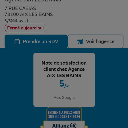
Épargne & retraite
Assurance emprunteur
Prévoyance et dépendance
Protection de la famille
7 RUE CABIAS
73100 AIX LES BAINS
(63 avis)
Note de 5 sur 5
5
/5
Vos projets
Assurance animal de compagnie
Protection juridique
Plan épargne retraite
Fermé aujourd'hui
Prendre un RDV
Voir l'agence
Conseil assurance
Assurance vie
Partir en vacances
Note de satisfaction
Outre-mer
Placements financiers
Déménager
client chez Agence
AIX LES BAINS
5
/5
Professionnels
Investissements immobiliers
Changer de voiture
Assurance auto
Note de 5 sur 5
Avis Google
Allianz en France
Transmission
Départ à la retraite
Assurance habitation
Préparer l’avenir
Le Pack Famille