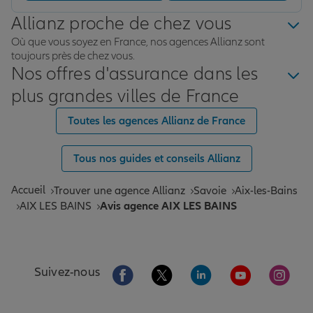
Allianz proche de chez vous
Où que vous soyez en France, nos agences Allianz sont
toujours près de chez vous.
Nos offres d'assurance dans les
plus grandes villes de France
Toutes les agences Allianz de France
Tous nos guides et conseils Allianz
Accueil
Trouver une agence Allianz
Savoie
Aix-les-Bains
AIX LES BAINS
Avis agence AIX LES BAINS
Aller sur la page Facebook de Allianz
Aller sur la page Twitter de All
Aller sur la page Linke
Aller sur la pa
Aller 
Suivez-nous