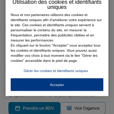
Assuré dans cette agence allianz pour ma maison,
Utilisation des cookies et identifiants
auto et moto depuis plusieurs années et je n'en
uniques
changerai pas. L'agence de Mr Campione et ses
Nous et nos partenaires utilisons des cookies et
collaborateurs ont toujours été de très bons conseils et
Prendre un RDV
Voir l'agence
identifiants uniques afin d'améliorer votre expérience sur
à l'écoute des besoin ou difficultés que j'ai pu
le site. Ces cookies et identifiants uniques servent à
rencontrer. Enfin un assureur qui ne cherche pas son
personnaliser le contenu du site, en mesurer la
profit au dépend de ses assurés et qui répond présent
fréquentation, permettre des publicités ciblées et en
laurence c.
quand on a besoin d'eux. Merci à vous.
mesurer les performances.
Note de 5 sur 5
En cliquant sur le bouton "Accepter" vous acceptez tous
Le 18/02/2026 - Agence AIX LES BAINS
les cookies et identifiants uniques. Vous pouvez aussi
modifier vos choix à tout moment via le lien "Gérer les
Prendre un RDV
Voir l'agence
cookies" accessible dans le pied de page.
Gérer les cookies et identifiants uniques
Raphaël
Note de 5 sur 5
Le 16/02/2026 - Agence AIX LES BAINS
Accepter
Incroyablement efficace et motivé, extrêmement
compétant. Vraiment rien de plus ajouter. Parfait
Prendre un RDV
Voir l'agence