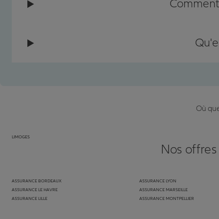
Comment c
Qu'e
Où que 
LIMOGES
Nos offres
ASSURANCE BORDEAUX
ASSURANCE LYON
ASSURANCE LE HAVRE
ASSURANCE MARSEILLE
ASSURANCE LILLE
ASSURANCE MONTPELLIER