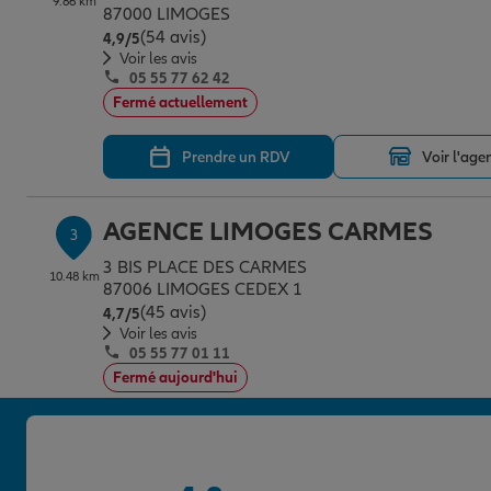
9.86 km
87000 LIMOGES
(54 avis)
Note de 4.9 sur 5
4,9
/5
Voir les avis
05 55 77 62 42
Fermé actuellement
Prendre un RDV
Voir l'age
AGENCE LIMOGES CARMES
3
3 BIS PLACE DES CARMES
10.48 km
87006 LIMOGES CEDEX 1
(45 avis)
Note de 4.7 sur 5
4,7
/5
Voir les avis
05 55 77 01 11
Fermé aujourd'hui
Prendre un RDV
Voir l'age