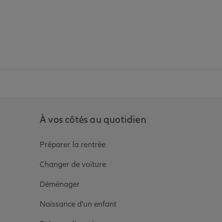
anz
in de Allianz
ge Youtube de Allianz
ur la page Instagram de Allianz
À vos côtés au quotidien
Préparer la rentrée
Changer de voiture
Déménager
Naissance d'un enfant