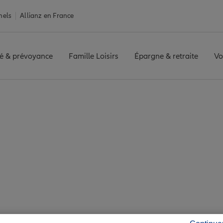
nels
Allianz en France
é & prévoyance
Famille Loisirs
Épargne & retraite
Vo
Assurance Aixe-sur-Vienne
-Vienne : 7 agences 
de Aixe-sur-Vienne