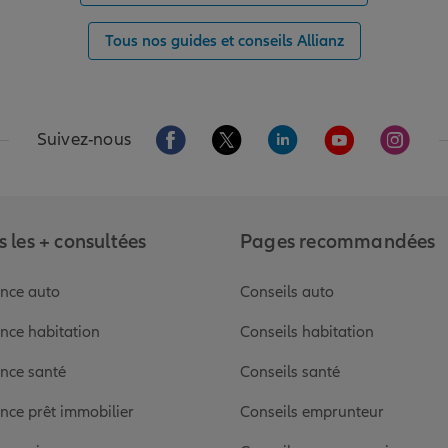
Tous nos guides et conseils Allianz
Aller sur la page Facebook de Allianz
Aller sur la page Twitter de Alli
Aller sur la page Linked
Aller sur la pa
Aller s
Suivez-nous
 les + consultées
Pages recommandées
nce auto
Conseils auto
nce habitation
Conseils habitation
nce santé
Conseils santé
nce prêt immobilier
Conseils emprunteur