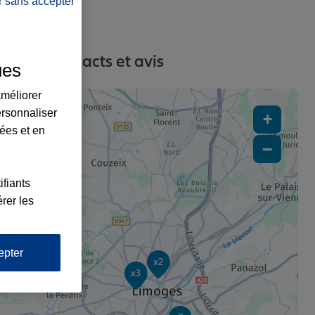
r sans accepter
esses, contacts et avis
ues
améliorer
ersonnaliser
+
lées et en
−
ifiants
rer les
epter
x2
x3