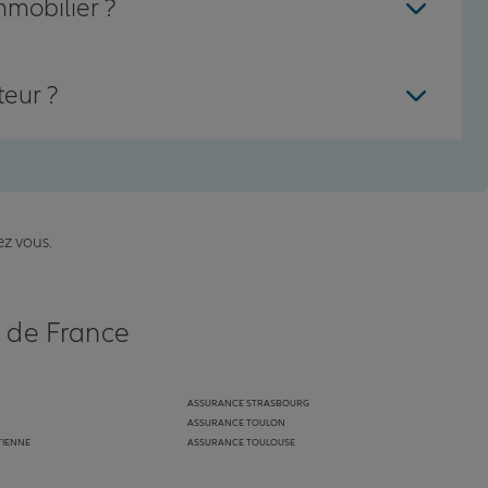
mmobilier ?
teur ?
ez vous.
s de France
ASSURANCE STRASBOURG
ASSURANCE TOULON
TIENNE
ASSURANCE TOULOUSE