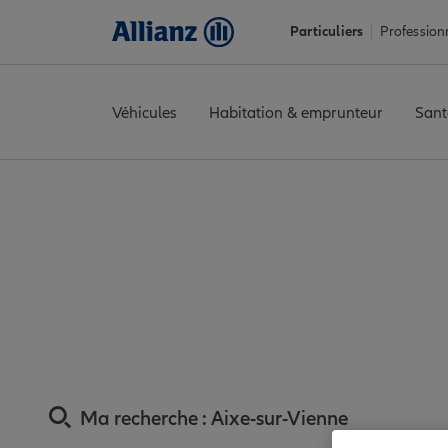
Particuliers
Profession
Véhicules
Habitation & emprunteur
Sant
Accueil
Trouver une agence Allianz
Assurance Haute-Vienne
Assurance Aixe-sur
Ma recherche :
Aixe-sur-Vienne