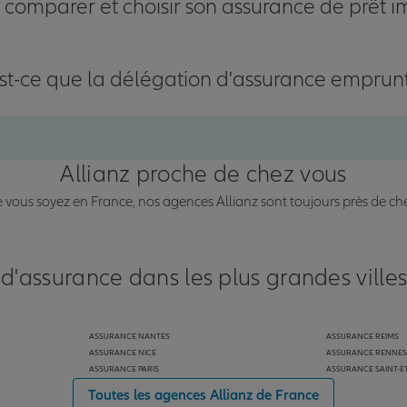
omparer et choisir son assurance de prêt i
st-ce que la délégation d'assurance emprun
Allianz proche de chez vous
vous soyez en France, nos agences Allianz sont toujours près de ch
 d'assurance dans les plus grandes ville
ASSURANCE NANTES
ASSURANCE REIMS
ASSURANCE NICE
ASSURANCE RENNES
ASSURANCE PARIS
ASSURANCE SAINT-É
Toutes les agences Allianz de France