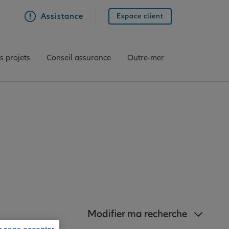
Assistance
Espace client
s projets
Conseil assurance
Outre-mer
Allianz à proximité
Modifier ma recherche