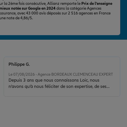
ur la 2ème fois consécutive, Allianz remporte le
Prix de l’enseigne
 mieux notée sur Google en 2024
dans la catégorie Agences
Assurance, avec 43 000 avis déposés sur 2 516 agences en France
 une note de 4,86/5.
Philippe G.
Note de 5 sur 5
Le 07/08/2026 - Agence BORDEAUX CLEMENCEAU EXPERT
Depuis 3 ans que nous connaissons Loic, nous
n’avons qu’à nous féliciter de son expertise, de ses
conseils et de la clarté de son discours. Il nous a sorti
d’une situation délicate en faisant toujours preuve de
calme, de sérénité et de discernement. Son contact est
de plus très agréable.