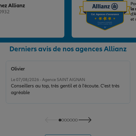
Po
hez Allianz
la
20932
d’
et
Derniers avis de nos agences Allianz
nce
Olivier
Note de 5 sur 5
Le 07/08/2026 - Agence SAINT AIGNAN
Conseillers au top, très gentil et à l'écoute. C'est très
agréable
nce