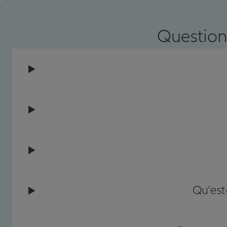
Prendre un RDV
Voir l'age
Question
Qu'est