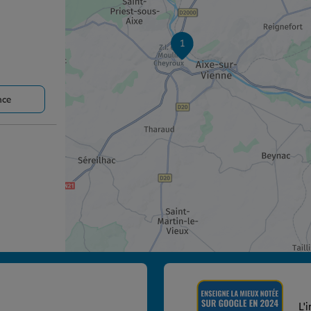
1
nce
nce
L'