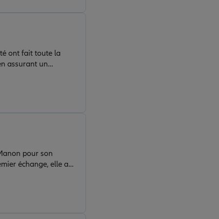
 ont fait toute la
 en assurant un
 Manon pour son
emier échange, elle a
seils. Ayez une Manon