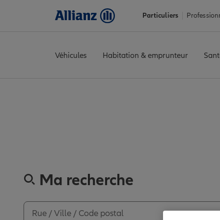
Particuliers
Profession
Véhicules
Habitation & emprunteur
Sant
Accueil
Trouver une agence Allianz
Somme
Albert
ALBERT
Av
Découvre
Ma recherche