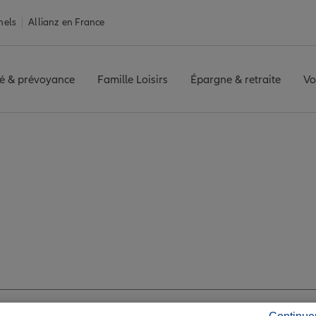
nels
Allianz en France
é & prévoyance
Famille Loisirs
Épargne & retraite
Vo
is agence ALBERT
z les avis de l'agen