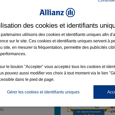
Continue
ilisation des cookies et identifiants uniq
T
partenaires utilisons des cookies et identifiants uniques afin d'
ence sur le site. Ces cookies et identifiants uniques servent à p
NGHAM
u site, en mesurer la fréquentation, permettre des publicités cib
 performances.
 14:00 - 18:00
sur le bouton "Accepter" vous acceptez tous les cookies et ident
Voir l'agence
s pouvez aussi modifier vos choix à tout moment via le lien "Gé
cessible dans le pied de page.
Gérer les cookies et identifiants uniques
Acc
L'
Po
z Agence ALBERT
la
96
d’