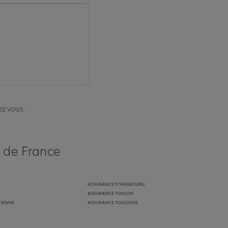
ez vous.
s de France
ASSURANCE STRASBOURG
ASSURANCE TOULON
TIENNE
ASSURANCE TOULOUSE