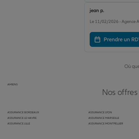
jean p.
Note de 5 sur 5
Le 11/02/2026 - Agence 
Prendre un R
Où que 
AMIENS
Nos offres
ASSURANCE BORDEAUX
ASSURANCE LYON
ASSURANCE LE HAVRE
ASSURANCE MARSEILLE
ASSURANCE LILLE
ASSURANCE MONTPELLIER