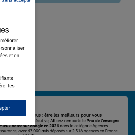
r sans accepter
ues
améliorer
ersonnaliser
lées et en
ifiants
rer les
epter
important pour nous :
être les meilleurs pour vous
ur la 2ème fois consécutive, Allianz remporte le
Prix de l’enseigne
 mieux notée sur Google en 2024
dans la catégorie Agences
Assurance, avec 43 000 avis déposés sur 2 516 agences en France