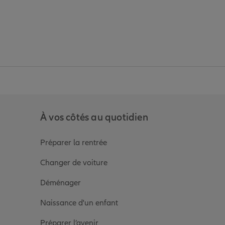
anz
in de Allianz
ge Youtube de Allianz
ur la page Instagram de Allianz
À vos côtés au quotidien
Préparer la rentrée
Changer de voiture
Déménager
Naissance d'un enfant
Préparer l’avenir