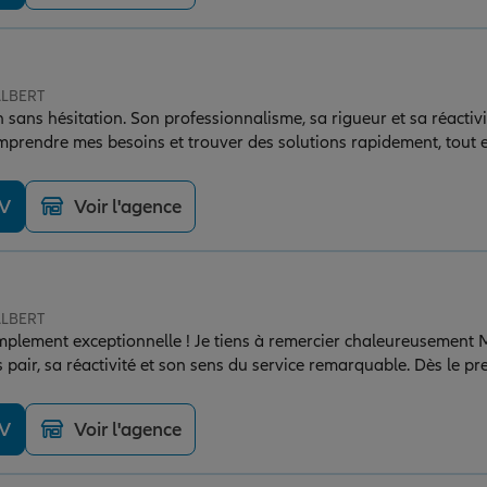
ALBERT
ns hésitation. Son professionnalisme, sa rigueur et sa réactivité
comprendre mes besoins et trouver des solutions rapidement, tout
ncore !
DV
Voir l'agence
ALBERT
mplement exceptionnelle ! Je tiens à remercier chaleureusement
pair, sa réactivité et son sens du service remarquable. Dès le pr
ce grâce à sa disponibilité, son écoute et la qualité de ses con
 votre vie ! Je la recommande vivement.
DV
Voir l'agence