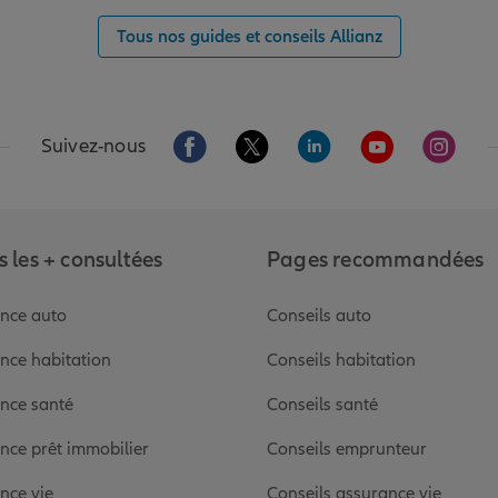
Tous nos guides et conseils Allianz
Aller sur la page Facebook de Allianz
Aller sur la page Twitter de Alli
Aller sur la page Linked
Aller sur la pa
Aller s
Suivez-nous
 les + consultées
Pages recommandées
nce auto
Conseils auto
nce habitation
Conseils habitation
nce santé
Conseils santé
nce prêt immobilier
Conseils emprunteur
nce vie
Conseils assurance vie