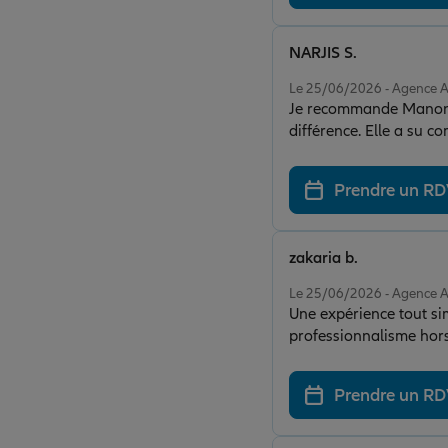
NARJIS S.
Note de 5 sur 5
Le 25/06/2026 - Agence 
Je recommande Manon sa
différence. Elle a su 
excellent suivi. Merci e
Prendre un R
zakaria b.
Note de 5 sur 5
Le 25/06/2026 - Agence 
Une expérience tout si
professionnalisme hors 
su me mettre en confian
comme conseillère dans
Prendre un R