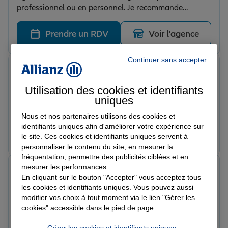
professionnel ou en personnel. Je recommande
fortement. Je remercie Laurence et Inès pour leurs
gentillesse et leurs bonne humeurs
Prendre un RDV
Voir l'agence
Continuer sans accepter
Ostiane V.
Note de 5 sur 5
Le 02/06/2026 - Agence ALBERTVILLE
Utilisation des cookies et identifiants
Très bon échange et personne à l'écoute de mes
uniques
attentes...merci
Nous et nos partenaires utilisons des cookies et
identifiants uniques afin d'améliorer votre expérience sur
Prendre un RDV
Voir l'agence
le site. Ces cookies et identifiants uniques servent à
personnaliser le contenu du site, en mesurer la
fréquentation, permettre des publicités ciblées et en
mesurer les performances.
Jch P.
En cliquant sur le bouton "Accepter" vous acceptez tous
Note de 5 sur 5
Le 02/06/2026 - Agence ALBERTVILLE
les cookies et identifiants uniques. Vous pouvez aussi
Super sympa nous sommes sourd muet tres bon
modifier vos choix à tout moment via le lien "Gérer les
cookies" accessible dans le pied de page.
accueil et adaptabilite
Gérer les cookies et identifiants uniques