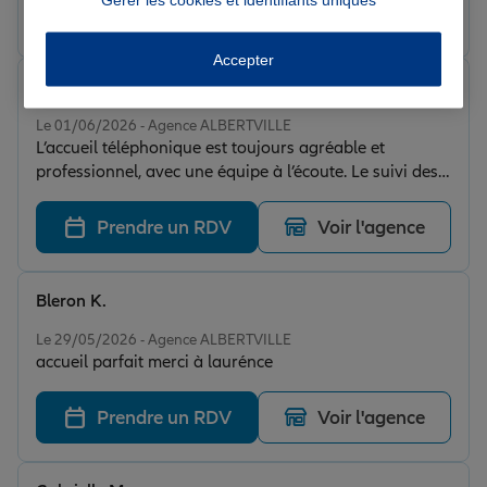
Prendre un RDV
Voir l'agence
Accepter
M V.
Note de 5 sur 5
Le 01/06/2026 - Agence ALBERTVILLE
L’accueil téléphonique est toujours agréable et
professionnel, avec une équipe à l’écoute. Le suivi des
dossiers est sérieux, réactif et efficace. On se sent bien
accompagné du début à la fin. Je recommande sans
Prendre un RDV
Voir l'agence
hésitation !
Bleron K.
Note de 5 sur 5
Le 29/05/2026 - Agence ALBERTVILLE
accueil parfait merci à laurénce
Prendre un RDV
Voir l'agence