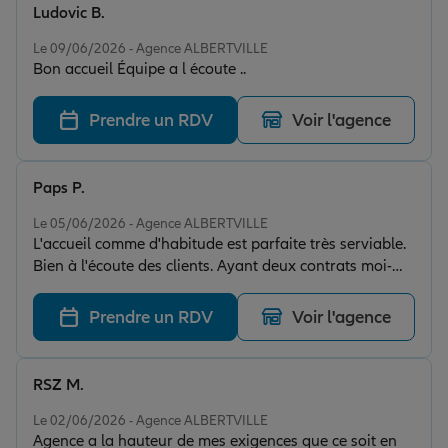
Ludovic B.
Note de 5 sur 5
Le 09/06/2026 - Agence ALBERTVILLE
Bon accueil Équipe a l écoute ..
Prendre un RDV
Voir l'agence
Paps P.
Note de 5 sur 5
Le 05/06/2026 - Agence ALBERTVILLE
L'accueil comme d'habitude est parfaite très serviable.
Bien à l'écoute des clients. Ayant deux contrats moi-
même et en ayant fait venir mes deux filles chez Allianz
j'espère que mon contrat sera revu correctement au
Prendre un RDV
Voir l'agence
niveau tarif.
RSZ M.
Note de 5 sur 5
Le 02/06/2026 - Agence ALBERTVILLE
Agence a la hauteur de mes exigences que ce soit en