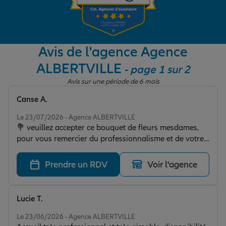
Garantie des accidents de la vie
Avis de l'agence Agence
ALBERTVILLE
- page 1 sur 2
Assurance scolaire
Avis sur une période de 6 mois
Canse A.
Protection juridique
Note de 5 sur 5
Le 23/07/2026 - Agence ALBERTVILLE
💐 veuillez accepter ce bouquet de fleurs mesdames,
pour vous remercier du professionnalisme et de votre
Retraite
gentillesse auprès de vos clients, vous êtes superbe 🤩
Prendre un RDV
Voir l'agence
Tous nos devis d'assurance
Lucie T.
Note de 5 sur 5
Le 23/06/2026 - Agence ALBERTVILLE