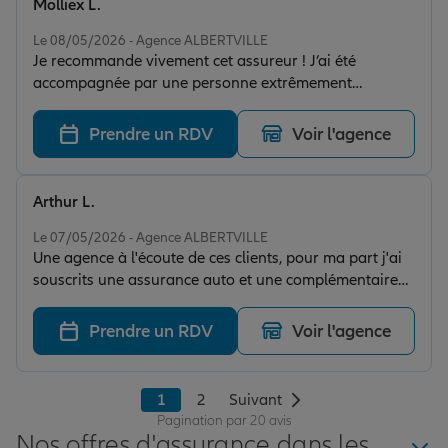
Molliex L.
Note de 5 sur 5
Le 08/05/2026 - Agence ALBERTVILLE
Je recommande vivement cet assureur ! J’ai été
accompagnée par une personne extrêmement
professionnelle, à l’écoute et de très bons conseils. Son
efficacité a vraiment fait la différence : tout a été géré
Prendre un RDV
Voir l'agence
rapidement, clairement et avec beaucoup de sérieux.
C’est rassurant de pouvoir compter sur quelqu’un
d’aussi compétent et réactif. Merci encore pour votre
Arthur L.
accompagnement !
Note de 5 sur 5
Le 07/05/2026 - Agence ALBERTVILLE
Une agence à l'écoute de ces clients, pour ma part j'ai
souscrits une assurance auto et une complémentaire
santé . Une agence "humaine" qui est là pour répondre
à nos attentes et à nos besoin . Merci encore .
Prendre un RDV
Voir l'agence
1
2
Suivant
Pagination par 20 avis
Nos offres d'assurance dans les