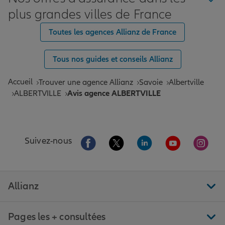
plus grandes villes de France
Toutes les agences Allianz de France
Tous nos guides et conseils Allianz
Accueil
Trouver une agence Allianz
Savoie
Albertville
ALBERTVILLE
Avis agence ALBERTVILLE
Aller sur la page Facebook de Allianz
Aller sur la page Twitter de All
Aller sur la page Linke
Aller sur la pa
Aller 
Suivez-nous
Allianz
Pages les + consultées