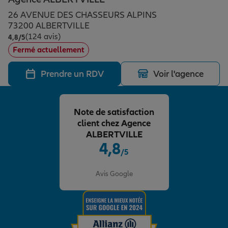
Épargne & retraite
Assurance emprunteur
Prévoyance et dépendance
Protection de la famille
26 AVENUE DES CHASSEURS ALPINS
73200 ALBERTVILLE
(124 avis)
Note de 4.8 sur 5
4,8
/5
Vos projets
Assurance animal de compagnie
Protection juridique
Plan épargne retraite
Fermé actuellement
Prendre un RDV
Voir l'agence
Conseil assurance
Assurance vie
Partir en vacances
Note de satisfaction
Outre-mer
Placements financiers
Déménager
client chez Agence
ALBERTVILLE
4,8
/5
Professionnels
Investissements immobiliers
Changer de voiture
Assurance auto
Note de 4.8 sur 5
Avis Google
Allianz en France
Transmission
Départ à la retraite
Assurance habitation
Préparer l’avenir
Le Pack Famille