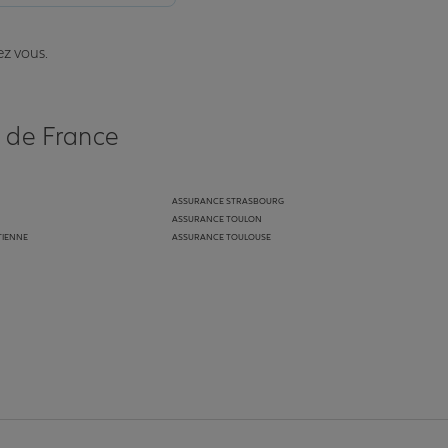
ez vous.
s de France
ASSURANCE STRASBOURG
ASSURANCE TOULON
TIENNE
ASSURANCE TOULOUSE
anz
in de Allianz
ge Youtube de Allianz
ur la page Instagram de Allianz