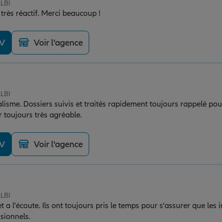
ALBI
 très réactif. Merci beaucoup !
DV
Voir l'agence
ALBI
e. Dossiers suivis et traités rapidement toujours rappelé pour répondre à n
r toujours très agréable.
DV
Voir l'agence
ALBI
 a l'écoute. Ils ont toujours pris le temps pour s'assurer que les 
ssionnels.