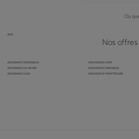
Où que 
ALBI
Nos offres
ASSURANCE BORDEAUX
ASSURANCE LYON
ASSURANCE LE HAVRE
ASSURANCE MARSEILLE
ASSURANCE LILLE
ASSURANCE MONTPELLIER