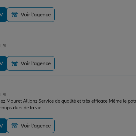
DV
Voir l'agence
ALBI
DV
Voir l'agence
ALBI
hez Mouret Allianz Service de qualité et très efficace Même le pa
coups durs de la vie
DV
Voir l'agence