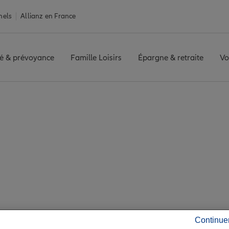
nels
Allianz en France
é & prévoyance
Famille Loisirs
Épargne & retraite
Vo
e ALBI
ez les avis de l'age
Continue