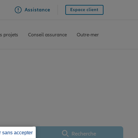
Assistance
Espace client
s projets
Conseil assurance
Outre-mer
nce ALBI
r sans accepter
Recherche
Utiliser ma position