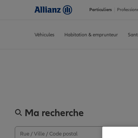
Particuliers
Profession
Véhicules
Habitation & emprunteur
Sant
Accueil
Trouver une agence Allianz
Tarn
Albi
ALBI
Avis agenc
Découvr
Ma recherche