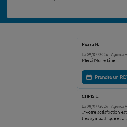
Pierre H.
Note de 5 sur 5
Le 09/07/2026 - Agence 
Merci Marie Line !!!
Prendre un R
CHRIS B.
Note de 5 sur 5
Le 08/07/2026 - Agence 
..."Votre satisfaction est notre priorité"... Vous le dites, et vous le 
très sympathique et à l