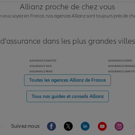
Allianz proche de chez vous
vous soyez en France, nos agences Allianz sont toujours près de ch
 d'assurance dans les plus grandes ville
ASSURANCE NANTES
ASSURANCE REIMS
ASSURANCE NICE
ASSURANCE RENNES
ASSURANCE PARIS
ASSURANCE SAINT-É
Toutes les agences Allianz de France
Tous nos guides et conseils Allianz
Aller sur la page Facebook de Allianz
Aller sur la page Twitter de Alli
Aller sur la page Linked
Aller sur la pa
Aller s
Suivez-nous