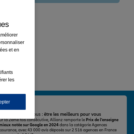
ues
améliorer
ersonnaliser
lées et en
ifiants
rer les
epter
important pour nous :
être les meilleurs pour vous
ur la 2ème fois consécutive, Allianz remporte le
Prix de l’enseigne
 mieux notée sur Google en 2024
dans la catégorie Agences
Assurance, avec 43 000 avis déposés sur 2 516 agences en France