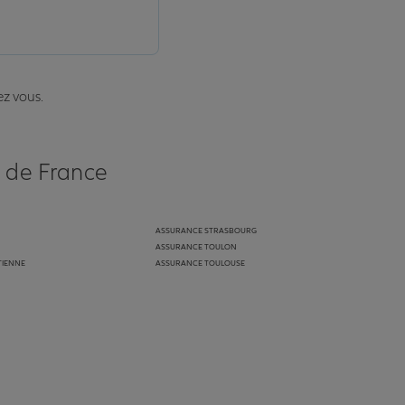
ez vous.
s de France
ASSURANCE STRASBOURG
ASSURANCE TOULON
TIENNE
ASSURANCE TOULOUSE