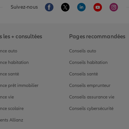
Aller sur la page Facebook de Allianz
Aller sur la page Twitter de Alli
Aller sur la page Linked
Aller sur la pa
Aller s
Suivez-nous
 les + consultées
Pages recommandées
nce auto
Conseils auto
nce habitation
Conseils habitation
nce santé
Conseils santé
nce prêt immobilier
Conseils emprunteur
nce vie
Conseils assurance vie
nce scolaire
Conseils cybersécurité
ients Allianz