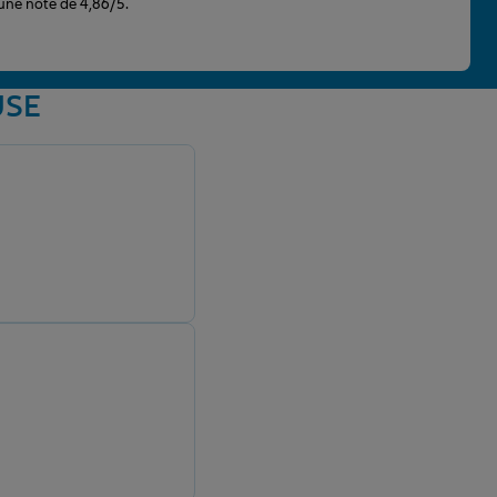
 une note de 4,86/5.
USE