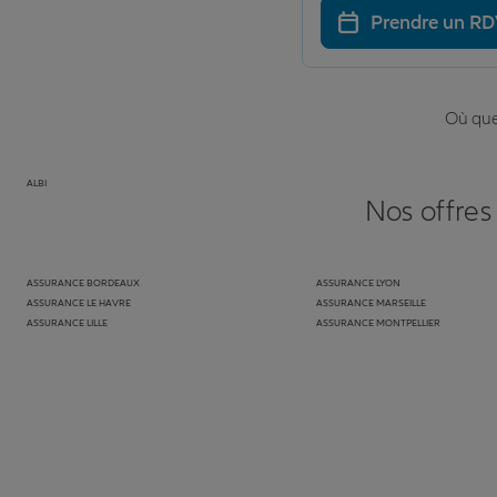
Prendre un R
Où que 
ALBI
Nos offres
ASSURANCE BORDEAUX
ASSURANCE LYON
ASSURANCE LE HAVRE
ASSURANCE MARSEILLE
ASSURANCE LILLE
ASSURANCE MONTPELLIER