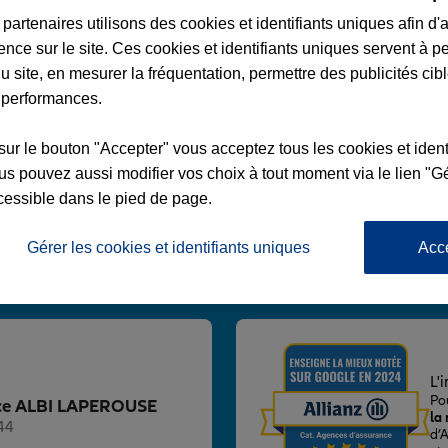
partenaires utilisons des cookies et identifiants uniques afin d'
ence sur le site. Ces cookies et identifiants uniques servent à p
u site, en mesurer la fréquentation, permettre des publicités cib
 performances.
LAPEROUSE
sur le bouton "Accepter" vous acceptez tous les cookies et ident
S DE GAULLE
s pouvez aussi modifier vos choix à tout moment via le lien "Gé
cessible dans le pied de page.
Gérer les cookies et identifiants uniques
Acc
Voir l'agence
L'
Po
ence ALBI LAPEROUSE
la
44
d’