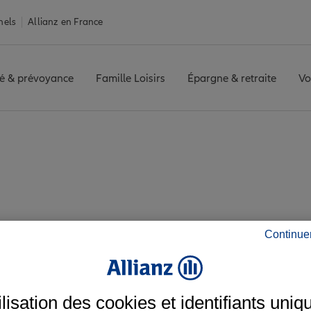
nels
Allianz en France
é & prévoyance
Famille Loisirs
Épargne & retraite
Vo
SE
Avis agence ALBI LAPEROUSE
s avis de l'agence A
Continue
ilisation des cookies et identifiants uniq