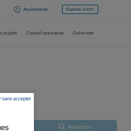
Assistance
Espace client
s projets
Conseil assurance
Outre-mer
LBI LAPEROUSE
r sans accepter
ues
Recherche
Utiliser ma position