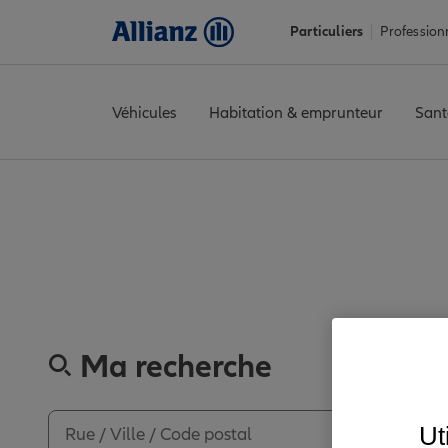
Particuliers
Profession
Véhicules
Habitation & emprunteur
Sant
Accueil
Trouver une agence Allianz
Tarn
Albi
ALBI LAPEROU
Découvrez le
Ma recherche
Ut