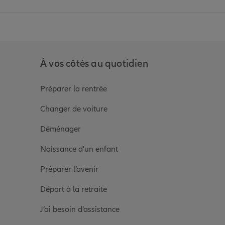
anz
in de Allianz
ge Youtube de Allianz
ur la page Instagram de Allianz
À vos côtés au quotidien
Préparer la rentrée
Changer de voiture
Déménager
Naissance d'un enfant
Préparer l’avenir
Départ à la retraite
J’ai besoin d’assistance