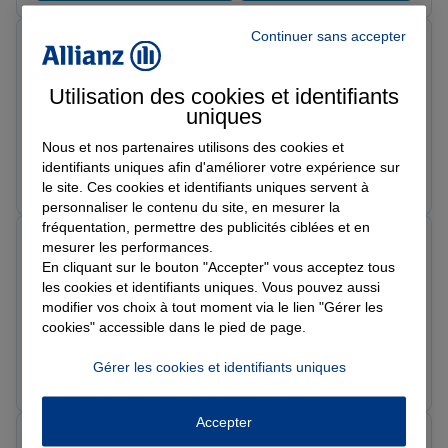
Continuer sans accepter
AMBLARD F.
Note de 5 sur 5
Le 04/06/2026 - Agence ALENCON
Utilisation des cookies et identifiants
Je remercie l’agence allianz Lara qui est très
uniques
professionnelle Thomas et toute l’équipe. Je
recommande cette assurance car ils sont très
Nous et nos partenaires utilisons des cookies et
professionnels et dès que vous avez un problème il le
identifiants uniques afin d'améliorer votre expérience sur
Prendre un RDV
Voir l'agence
le site. Ces cookies et identifiants uniques servent à
règle rapidement.
personnaliser le contenu du site, en mesurer la
fréquentation, permettre des publicités ciblées et en
Nour A.
mesurer les performances.
Note de 5 sur 5
En cliquant sur le bouton "Accepter" vous acceptez tous
Le 29/05/2026 - Agence ALENCON
les cookies et identifiants uniques. Vous pouvez aussi
Très satisfait des services de cette agence d’assurance.
modifier vos choix à tout moment via le lien "Gérer les
L’accueil est chaleureux, les conseils sont clairs et les
cookies" accessible dans le pied de page.
solutions proposées sont adaptées aux besoins des
clients. Un grand merci à Lara pour son
Gérer les cookies et identifiants uniques
Prendre un RDV
Voir l'agence
professionnalisme, son écoute et sa disponibilité. Je la
recommande sans hésitation.
Accepter
Ludivine C.