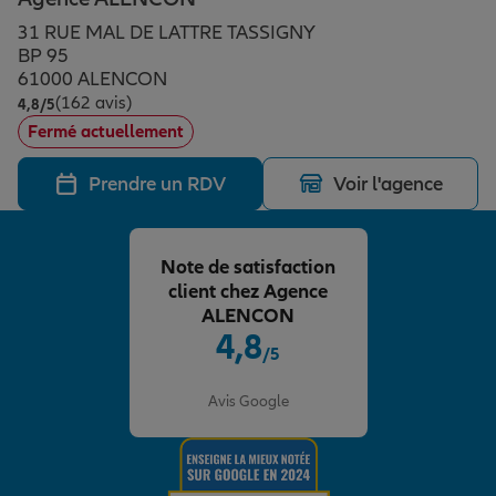
Épargne & retraite
Assurance emprunteur
Prévoyance et dépendance
Protection de la famille
31 RUE MAL DE LATTRE TASSIGNY
BP 95
61000 ALENCON
Vos projets
Assurance animal de compagnie
Protection juridique
Plan épargne retraite
(162 avis)
Note de 4.8 sur 5
4,8
/5
Fermé actuellement
Conseil assurance
Assurance vie
Partir en vacances
Prendre un RDV
Voir l'agence
Outre-mer
Placements financiers
Déménager
Note de satisfaction
client chez Agence
ALENCON
Professionnels
Investissements immobiliers
Changer de voiture
Assurance auto
4,8
/5
Note de 4.8 sur 5
Avis Google
Allianz en France
Transmission
Départ à la retraite
Assurance habitation
Préparer l’avenir
Le Pack Famille