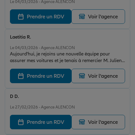
Le 04/03/2026 - Agence ALENCON
Prendre un RDV
Voir l'agence
Laetitia R.
Note de 5 sur 5
Le 04/03/2026 - Agence ALENCON
Aujourd'hui, je rejoins une nouvelle équipe pour
assurer mes voitures et je tenais à remercier M. Julien
CHARTIER pour l accueil, la gentillesse et le
professionnalisme dont j'ai bénéficieė. Au plaisir de
Prendre un RDV
Voir l'agence
faire un long bout de route ensemble.
D D.
Note de 5 sur 5
Le 27/02/2026 - Agence ALENCON
Prendre un RDV
Voir l'agence