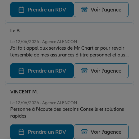
Prendre un RDV
Voir l'agence
Le B.
Note de 5 sur 5
Le 12/06/2026 - Agence ALENCON
J’ai fait appel aux services de Mr Chartier pour revoir
l’ensemble de mes assurances à titre personnel et aussi
dans le cadre de mon activité de chambres d’hôtes et
gîtes. De très bons conseils, un accompagnement très
Prendre un RDV
Voir l'agence
professionnel, je recommande vivement les services de
Mr Chartier.
VINCENT M.
Note de 5 sur 5
Le 12/06/2026 - Agence ALENCON
Personne à l'écoute des besoins Conseils et solutions
rapides
Prendre un RDV
Voir l'agence