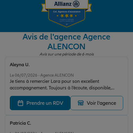
Garantie des accidents de la vie
Avis de l'agence Agence
Assurance scolaire
ALENCON
Avis sur une période de 6 mois
Protection juridique
Aleyna U.
Note de 5 sur 5
Le 06/07/2026 - Agence ALENCON
Je tiens à remercier Lara pour son excellent
Retraite
accompagnement. Toujours à l’écoute, disponible,
rapide et très réactive, elle sait répondre aux besoins
avec professionnalisme et efficacité. C’est un vrai
Prendre un RDV
Voir l'agence
Tous nos devis d'assurance
plaisir d’être accompagné par une personne aussi
investie et bienveillante. Je la recommande sans
hésitation !
Patricia C.
Note de 5 sur 5