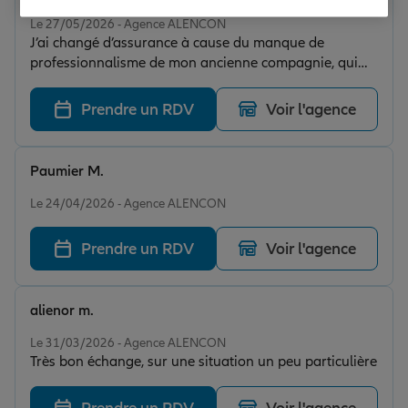
Note de 5 sur 5
Le 27/05/2026 - Agence ALENCON
J’ai changé d’assurance à cause du manque de
professionnalisme de mon ancienne compagnie, qui
rendait mon quotidien vraiment compliqué. J’ai alors
découvert Allianz, et plus particulièrement Lara, qui a
Prendre un RDV
Voir l'agence
été d’une écoute, d’une patience et d’une gentillesse
incroyables. Elle a su comprendre ma situation et a
pris le temps de chercher les solutions les plus
Paumier M.
adaptées à nos besoins. Je ne la remercierai jamais
Note de 5 sur 5
assez pour tout ce qu’elle a fait. Je recommande cette
Le 24/04/2026 - Agence ALENCON
assurance les yeux fermés !
Prendre un RDV
Voir l'agence
alienor m.
Note de 5 sur 5
Le 31/03/2026 - Agence ALENCON
Très bon échange, sur une situation un peu particulière