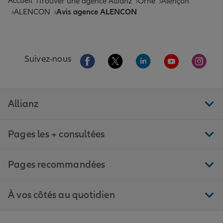
Accueil
Trouver une agence Allianz
Orne
Alençon
ALENCON
Avis agence ALENCON
Aller sur la page Facebook de Allianz
Aller sur la page Twitter de All
Aller sur la page Linke
Aller sur la pa
Aller 
Suivez-nous
Allianz
Pages les + consultées
Pages recommandées
À vos côtés au quotidien