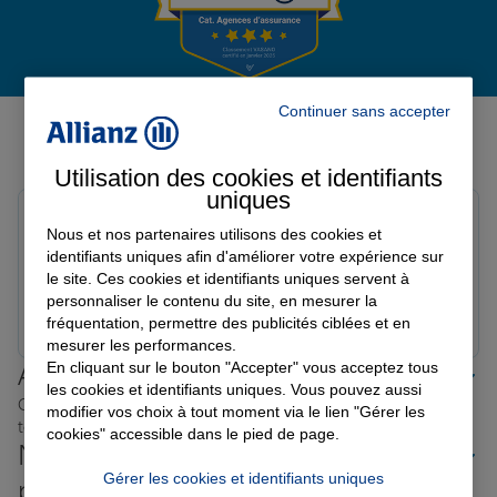
Garantie des accidents de la vie
Avis de l'agence Agence
Continuer sans accepter
ALLAUCH
Assurance scolaire
Utilisation des cookies et identifiants
Avis sur une période de 6 mois
uniques
pico j.
Protection juridique
Nous et nos partenaires utilisons des cookies et
Note de 5 sur 5
identifiants uniques afin d'améliorer votre expérience sur
Le 24/03/2026 - Agence ALLAUCH
le site. Ces cookies et identifiants uniques servent à
personnaliser le contenu du site, en mesurer la
Prendre un RDV
Voir l'agence
Retraite
fréquentation, permettre des publicités ciblées et en
mesurer les performances.
En cliquant sur le bouton "Accepter" vous acceptez tous
Allianz proche de chez vous
les cookies et identifiants uniques. Vous pouvez aussi
Tous nos devis d'assurance
Où que vous soyez en France, nos agences Allianz sont
modifier vos choix à tout moment via le lien "Gérer les
toujours près de chez vous.
cookies" accessible dans le pied de page.
Nos offres d'assurance dans les
Gérer les cookies et identifiants uniques
plus grandes villes de France