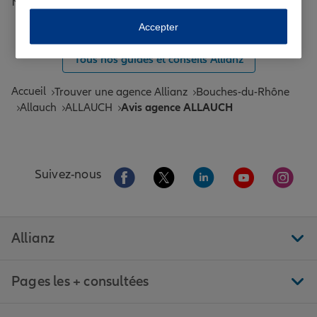
Toutes les agences Allianz de France
Accepter
Tous nos guides et conseils Allianz
Accueil
Trouver une agence Allianz
Bouches-du-Rhône
Allauch
ALLAUCH
Avis agence ALLAUCH
Aller sur la page Facebook de Allianz
Aller sur la page Twitter de All
Aller sur la page Linke
Aller sur la pa
Aller 
Suivez-nous
Allianz
Pages les + consultées