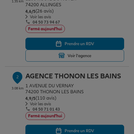
1.35 km
Épargne & retraite
Assurance emprunteur
Prévoyance et dépendance
Protection de la famille
74200 ALLINGES
(26 avis)
Note de 4.6 sur 5
4,6
/5
Voir les avis
04 50 73 94 67
Vos projets
Assurance animal de compagnie
Protection juridique
Plan épargne retraite
Fermé aujourd'hui
Prendre un RDV
Conseil assurance
Assurance vie
Partir en vacances
Voir l'agence
Outre-mer
Placements financiers
Déménager
AGENCE THONON LES BAINS
2
1 AVENUE DU VERNAY
3.08 km
Professionnels
Investissements immobiliers
Changer de voiture
Assurance auto
74200 THONON LES BAINS
(110 avis)
Note de 4.9 sur 5
4,9
/5
Voir les avis
04 50 71 01 43
Allianz en France
Transmission
Départ à la retraite
Assurance habitation
Fermé aujourd'hui
Prendre un RDV
Préparer l’avenir
Le Pack Famille