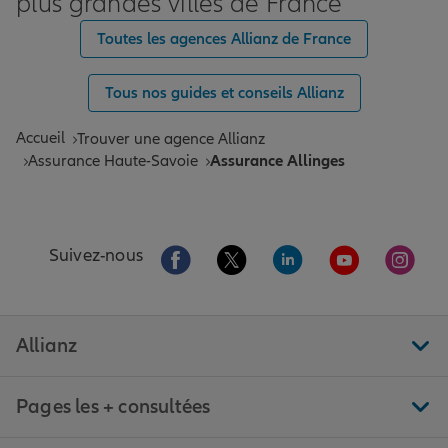
plus grandes villes de France
Toutes les agences Allianz de France
Tous nos guides et conseils Allianz
Accueil
Trouver une agence Allianz
Assurance Haute-Savoie
Assurance Allinges
Aller sur la page Facebook de Allianz
Aller sur la page Twitter de All
Aller sur la page Linke
Aller sur la pa
Aller 
Suivez-nous
Allianz
Pages les + consultées