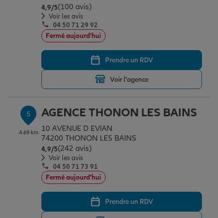
(100 avis)
Note de 4.9 sur 5
4,9
/5
Voir les avis
04 50 71 29 92
Fermé aujourd'hui
Prendre un RDV
Voir l'agence
AGENCE THONON LES BAINS
5
10 AVENUE D EVIAN
4.69 km
74200 THONON LES BAINS
(242 avis)
Note de 4.9 sur 5
4,9
/5
Voir les avis
04 50 71 73 91
Fermé aujourd'hui
Prendre un RDV