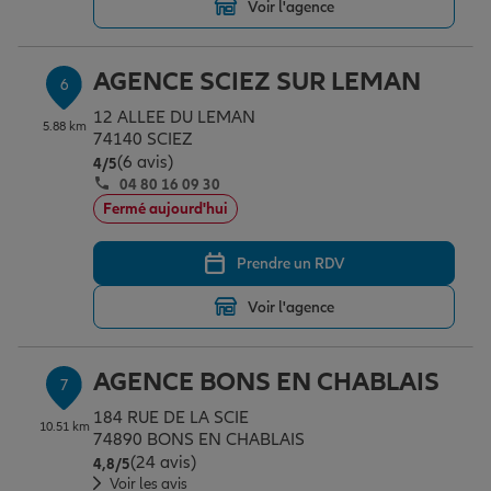
Voir l'agence
AGENCE SCIEZ SUR LEMAN
6
12 ALLEE DU LEMAN
5.88 km
74140 SCIEZ
(6 avis)
Note de 4 sur 5
4
/5
04 80 16 09 30
Fermé aujourd'hui
Prendre un RDV
Voir l'agence
AGENCE BONS EN CHABLAIS
7
184 RUE DE LA SCIE
10.51 km
74890 BONS EN CHABLAIS
(24 avis)
Note de 4.8 sur 5
4,8
/5
Voir les avis