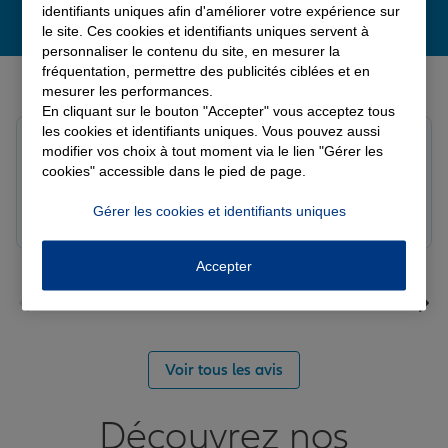
identifiants uniques afin d'améliorer votre expérience sur
le site. Ces cookies et identifiants uniques servent à
personnaliser le contenu du site, en mesurer la
fréquentation, permettre des publicités ciblées et en
Derniers avis de nos agences Allianz
mesurer les performances.
En cliquant sur le bouton "Accepter" vous acceptez tous
les cookies et identifiants uniques. Vous pouvez aussi
Louis M.
modifier vos choix à tout moment via le lien "Gérer les
Note de 5 sur 5
cookies" accessible dans le pied de page.
Le 08/08/2026 - Agence PAVILLY
Bon suivi de mon sinistre, merci
Gérer les cookies et identifiants uniques
Accepter
Voir tous les avis
Découvrez nos