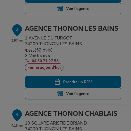
Voir l'agence
Garantie des accidents de la vie
AGENCE THONON LES BAINS
3
1 AVENUE DU TURGOT
Assurance scolaire
3.87 km
74200 THONON LES BAINS
(52 avis)
Note de 4.8 sur 5
4,8
/5
Voir les avis
04 50 71 27 56
Protection juridique
Fermé aujourd'hui
Prendre un RDV
Retraite
Voir l'agence
Tous nos devis d'assurance
AGENCE THONON CHABLAIS
4
10 SQUARE ARISTIDE BRIAND
4.18 km
74200 THONON LES BAINS