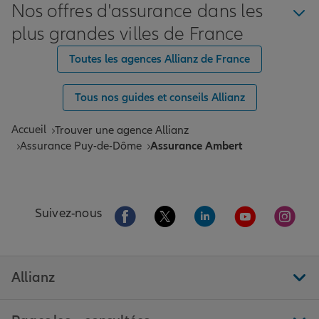
Nos offres d'assurance dans les
plus grandes villes de France
Toutes les agences Allianz de France
Tous nos guides et conseils Allianz
Accueil
Trouver une agence Allianz
Assurance Puy-de-Dôme
Assurance Ambert
Aller sur la page Facebook de Allianz
Aller sur la page Twitter de All
Aller sur la page Linke
Aller sur la pa
Aller 
Suivez-nous
Allianz