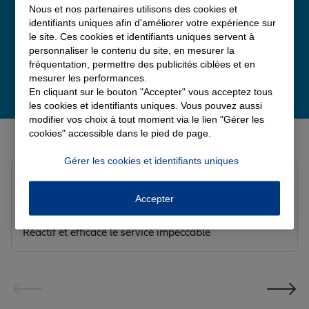
Nous et nos partenaires utilisons des cookies et
identifiants uniques afin d'améliorer votre expérience sur
le site. Ces cookies et identifiants uniques servent à
personnaliser le contenu du site, en mesurer la
fréquentation, permettre des publicités ciblées et en
mesurer les performances.
En cliquant sur le bouton "Accepter" vous acceptez tous
les cookies et identifiants uniques. Vous pouvez aussi
modifier vos choix à tout moment via le lien "Gérer les
Derniers avis de nos agences Allianz
cookies" accessible dans le pied de page.
Gérer les cookies et identifiants uniques
Yayaya M.
Note de 5 sur 5
Accepter
Le 07/08/2026 - Agence NANTERRE
Merci à Madi pour son écoute et ces conseils précieux.
Réactif et efficace le service impeccable