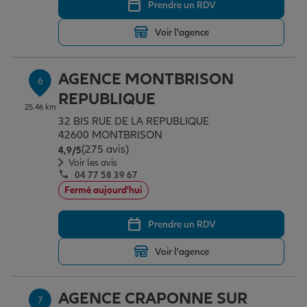
Prendre un RDV
Voir l'agence
AGENCE MONTBRISON
6
REPUBLIQUE
25.46 km
32 BIS RUE DE LA REPUBLIQUE
42600 MONTBRISON
(275 avis)
Note de 4.9 sur 5
4,9
/5
Voir les avis
04 77 58 39 67
Fermé aujourd'hui
Prendre un RDV
Voir l'agence
AGENCE CRAPONNE SUR
7