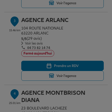
Voir l'agence
Garantie des accidents de la vie
AGENCE ARLANC
3
104 ROUTE NATIONALE
15.46 km
63220 ARLANC
Assurance scolaire
(29 avis)
Note de 5 sur 5
5
/5
Voir les avis
04 73 82 14 74
Protection juridique
Fermé aujourd'hui
Prendre un RDV
Retraite
Voir l'agence
Tous nos devis d'assurance
AGENCE MONTBRISON
4
DIANA
25.01 km
23 BOULEVARD LACHEZE