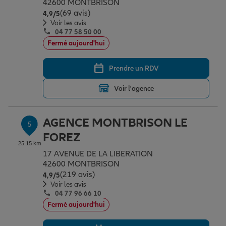
42600 MONTBRISON
(69 avis)
Note de 4.9 sur 5
4,9
/5
Voir les avis
04 77 58 50 00
Fermé aujourd'hui
Prendre un RDV
Voir l'agence
AGENCE MONTBRISON LE
5
FOREZ
25.15 km
17 AVENUE DE LA LIBERATION
42600 MONTBRISON
(219 avis)
Note de 4.9 sur 5
4,9
/5
Voir les avis
04 77 96 66 10
Fermé aujourd'hui