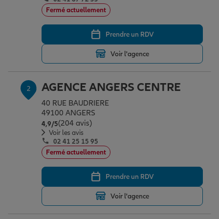
Épargne & retraite
Assurance emprunteur
Prévoyance et dépendance
Protection de la famille
Fermé actuellement
Prendre un RDV
Vos projets
Assurance animal de compagnie
Protection juridique
Plan épargne retraite
Voir l'agence
Conseil assurance
Assurance vie
Partir en vacances
AGENCE ANGERS CENTRE
2
40 RUE BAUDRIERE
Outre-mer
Placements financiers
Déménager
49100 ANGERS
(204 avis)
Note de 4.9 sur 5
4,9
/5
Voir les avis
02 41 25 15 95
Professionnels
Investissements immobiliers
Changer de voiture
Assurance auto
Fermé actuellement
Prendre un RDV
Allianz en France
Transmission
Départ à la retraite
Assurance habitation
Voir l'agence
Préparer l’avenir
Le Pack Famille