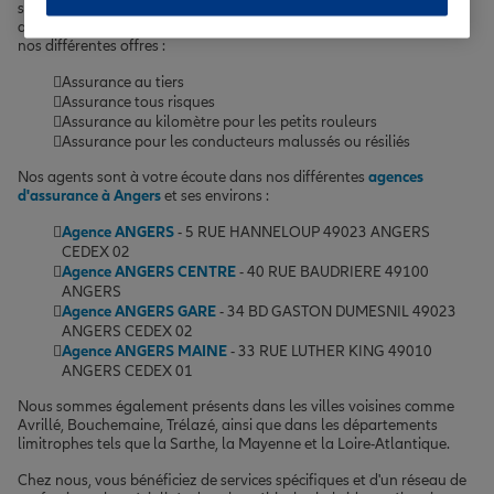
situation, plusieurs critères sont à prendre en compte. Nous vous
accompagnons dans le choix de la formule la plus pertinente parmi
nos différentes offres :
Assurance au tiers
Assurance tous risques
Assurance au kilomètre pour les petits rouleurs
Assurance pour les conducteurs malussés ou résiliés
Nos agents sont à votre écoute dans nos différentes
agences
d'assurance à Angers
et ses environs :
Agence ANGERS
- 5 RUE HANNELOUP 49023 ANGERS
CEDEX 02
Agence ANGERS CENTRE
- 40 RUE BAUDRIERE 49100
ANGERS
Agence ANGERS GARE
- 34 BD GASTON DUMESNIL 49023
ANGERS CEDEX 02
Agence ANGERS MAINE
- 33 RUE LUTHER KING 49010
ANGERS CEDEX 01
Nous sommes également présents dans les villes voisines comme
Avrillé, Bouchemaine, Trélazé, ainsi que dans les départements
limitrophes tels que la Sarthe, la Mayenne et la Loire-Atlantique.
Chez nous, vous bénéficiez de services spécifiques et d'un réseau de