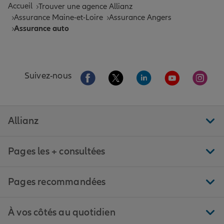
Accueil
Trouver une agence Allianz
Assurance Maine-et-Loire
Assurance Angers
Assurance auto
Aller sur la page Facebook de Allianz
Aller sur la page Twitter de All
Aller sur la page Linke
Aller sur la pa
Aller 
Suivez-nous
Allianz
Pages les + consultées
Pages recommandées
À vos côtés au quotidien