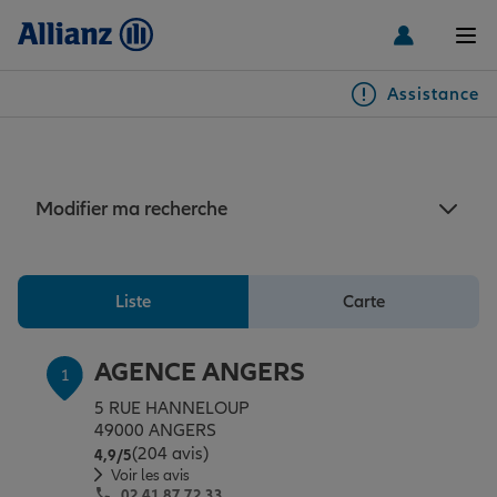
Men
Assistance
Particuliers
Assurance auto Angers
Véhicules
Modifier ma recherche
Habitation & emprunteur
Auto
Liste
Carte
Santé & prévoyance
2 roues
Habitation
AGENCE ANGERS
1
5 RUE HANNELOUP
Famille Loisirs
Autres véhicules
Équipements habitation
Santé
49000 ANGERS
(204 avis)
Note de 4.9 sur 5
4,9
/5
Voir les avis
02 41 87 72 33