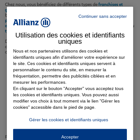
Chez nous, vous bénéficiez de différents types de
franchises et
garanties
pour adapter votre assurance à vos besoins et votre
budget. Nous vous aidons à
choisir l'assurance auto la plus
Continuer sans accepter
pertinente selon votre profil de conducteur
, qu'il s'agisse d'une
assurance au tiers
ou d'une formule plus complète, et en fonction du
type de véhicule à assurer
.
Utilisation des cookies et identifiants
uniques
Découvrez nos offres d'
assurance auto
en détail sur notre page
dédiée et accédez à nos
conseils auto
pour optimiser votre
Nous et nos partenaires utilisons des cookies et
couverture et réduire vos cotisations :
identifiants uniques afin d'améliorer votre expérience sur
Choisir le niveau de franchise adapté
le site. Ces cookies et identifiants uniques servent à
Opter pour un bonus-malus avantageux
personnaliser le contenu du site, en mesurer la
Équiper votre véhicule d'un dispositif anti-vol agréé
fréquentation, permettre des publicités ciblées et en
Garer votre voiture dans un lieu sécurisé
mesurer les performances.
En cliquant sur le bouton "Accepter" vous acceptez tous
Comment trouver l'assurance
les cookies et identifiants uniques. Vous pouvez aussi
modifier vos choix à tout moment via le lien "Gérer les
auto à Angers adaptée à vos
cookies" accessible dans le pied de page.
besoins ?
Gérer les cookies et identifiants uniques
Accepter
Pour trouver l'
assurance auto à Angers
qui correspond à votre