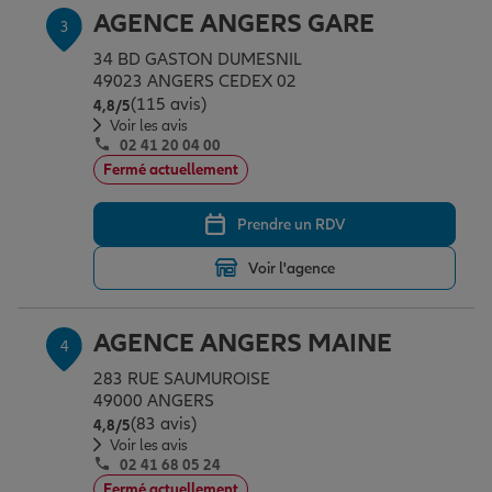
AGENCE ANGERS GARE
3
34 BD GASTON DUMESNIL
Garantie des accidents de la vie
49023 ANGERS CEDEX 02
(115 avis)
Note de 4.8 sur 5
4,8
/5
Voir les avis
02 41 20 04 00
Assurance scolaire
Fermé actuellement
Prendre un RDV
Protection juridique
Voir l'agence
Retraite
AGENCE ANGERS MAINE
4
283 RUE SAUMUROISE
Tous nos devis d'assurance
49000 ANGERS
(83 avis)
Note de 4.8 sur 5
4,8
/5
Voir les avis
02 41 68 05 24
Fermé actuellement