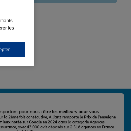
ifiants
rer les
epter
important pour nous :
être les meilleurs pour vous
ur la 2ème fois consécutive, Allianz remporte le
Prix de l’enseigne
 mieux notée sur Google en 2024
dans la catégorie Agences
Assurance, avec 43 000 avis déposés sur 2 516 agences en France