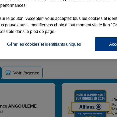
 performances.
sur le bouton "Accepter" vous acceptez tous les cookies et ident
s pouvez aussi modifier vos choix à tout moment via le lien "Gé
cessible dans le pied de page.
ULEME
L LECLERC
Gérer les cookies et identifiants uniques
Acc
E
Voir l'agence
L'
Po
 Agence ANGOULEME
la
53
d’