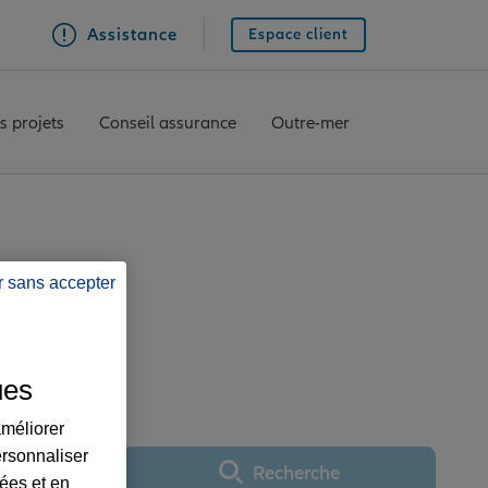
Assistance
Espace client
s projets
Conseil assurance
Outre-mer
r sans accepter
e ANGOULEME
ues
améliorer
ersonnaliser
Recherche
Utiliser ma position
lées et en