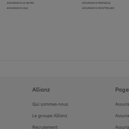
ASSURANCE LE HAVRE
ASSURANCE MARSEILLE
ASSURANCE LILLE
ASSURANCE MONTPELLIER
Allianz
Pages
Qui sommes-nous
Assura
Le groupe Allianz
Assura
Recrutement
Assura