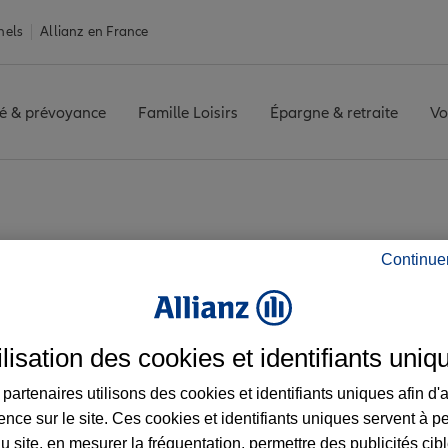
nels
Allianz en France
é & prévoyance
Famille Loisirs
Épargne & retraite
Vo
GOULEME
Avis agence ANGOULEME
Continue
les avis de l'agenc
ilisation des cookies et identifiants uniq
partenaires utilisons des cookies et identifiants uniques afin d'
ence sur le site. Ces cookies et identifiants uniques servent à p
u site, en mesurer la fréquentation, permettre des publicités cib