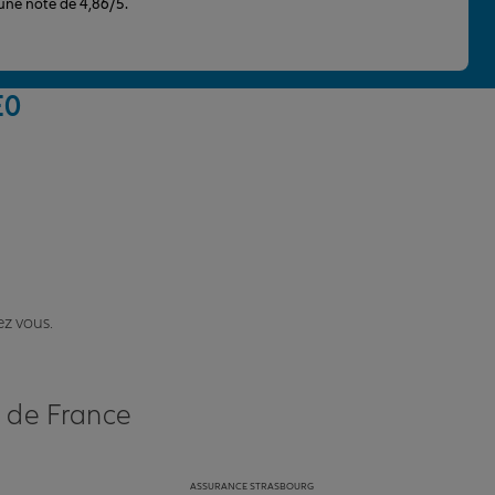
 une note de 4,86/5.
E
0
ez vous.
s de France
ASSURANCE STRASBOURG