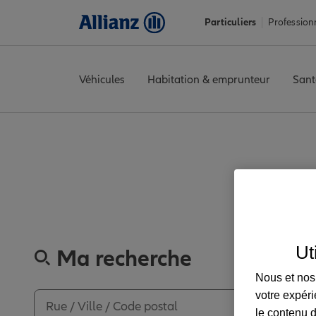
Particuliers
Profession
Véhicules
Habitation & emprunteur
Sant
Accueil
Trouver une agence Allianz
Charente
Angoulême
AN
Découvrez 
Ut
Ma recherche
Nous et nos 
votre expéri
le contenu d