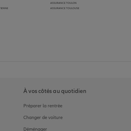
ASSURANCE TOULON
TIENNE
ASSURANCE TOULOUSE
anz
in de Allianz
ge Youtube de Allianz
ur la page Instagram de Allianz
À vos côtés au quotidien
Préparer la rentrée
Changer de voiture
Déménager