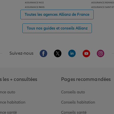
ASSURANCE NICE
ASSURANCE RENNES
ASSURANCE PARIS
ASSURANCE SAINT-É
Toutes les agences Allianz de France
Tous nos guides et conseils Allianz
Aller sur la page Facebook de Allianz
Aller sur la page Twitter de Alli
Aller sur la page Linked
Aller sur la pa
Aller s
Suivez-nous
 les + consultées
Pages recommandées
nce auto
Conseils auto
nce habitation
Conseils habitation
nce santé
Conseils santé