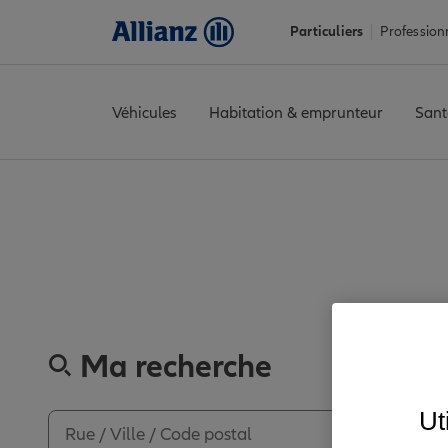
Particuliers
Profession
Véhicules
Habitation & emprunteur
Sant
Accueil
Trouver une agence Allianz
Charente
Angoulême
AN
Découvrez les av
Ma recherche
Ut