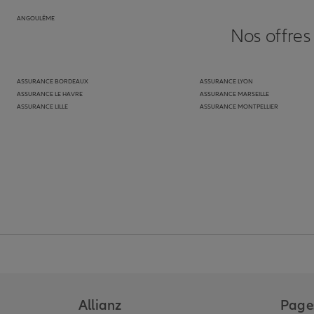
ANGOULÊME
Nos offres
ASSURANCE BORDEAUX
ASSURANCE LYON
ASSURANCE LE HAVRE
ASSURANCE MARSEILLE
ASSURANCE LILLE
ASSURANCE MONTPELLIER
Allianz
Pages