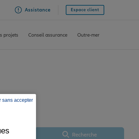
Assistance
Espace client
s projets
Conseil assurance
Outre-mer
OULEME SAINT ROCH
r sans accepter
ues
Recherche
Utiliser ma position