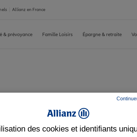
nels
Allianz en France
é & prévoyance
Famille Loisirs
Épargne & retraite
Vo
GOULEME SAINT ROCH
Avis agence ANGOULEME SAINT ROCH
is de l'agence ANG
Continue
ilisation des cookies et identifiants uniq