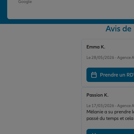
Google
Avis d
Emma K.
Note de 5 sur 5
Le 28/05/2026 - Agenc
Prendre un R
Passion K.
Note de 5 sur 5
Le 17/03/2026 - Agenc
Mélanie a su prendre l
passé du temps et cela 
J’ai dors et déjà conse