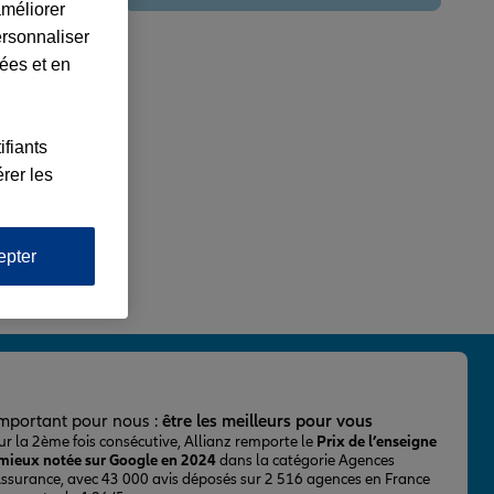
améliorer
ersonnaliser
lées et en
ifiants
rer les
epter
important pour nous :
être les meilleurs pour vous
ur la 2ème fois consécutive, Allianz remporte le
Prix de l’enseigne
 mieux notée sur Google en 2024
dans la catégorie Agences
Assurance, avec 43 000 avis déposés sur 2 516 agences en France