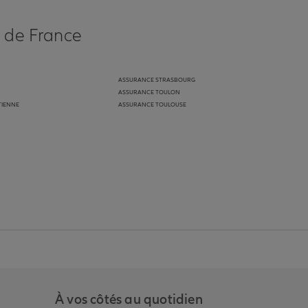
s de France
ASSURANCE STRASBOURG
ASSURANCE TOULON
TIENNE
ASSURANCE TOULOUSE
anz
in de Allianz
ge Youtube de Allianz
ur la page Instagram de Allianz
À vos côtés au quotidien