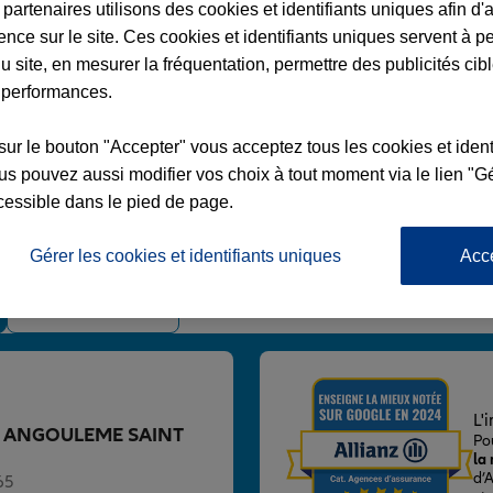
partenaires utilisons des cookies et identifiants uniques afin d'
ence sur le site. Ces cookies et identifiants uniques servent à p
u site, en mesurer la fréquentation, permettre des publicités cib
 performances.
ULEME SAINT ROCH
sur le bouton "Accepter" vous acceptez tous les cookies et ident
s pouvez aussi modifier vos choix à tout moment via le lien "Gé
CH
cessible dans le pied de page.
E
Gérer les cookies et identifiants uniques
Acc
Voir l'agence
L'
ence ANGOULEME SAINT
Po
la
d’
65