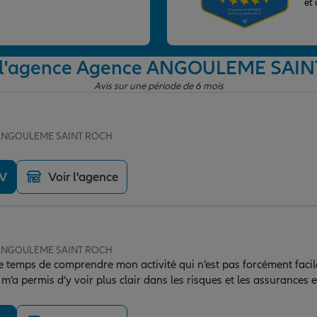
et
e l'agence Agence ANGOULEME SAI
Avis sur une période de 6 mois
e ANGOULEME SAINT ROCH
DV
Voir l'agence
e ANGOULEME SAINT ROCH
e temps de comprendre mon activité qui n’est pas forcément facil
m’a permis d’y voir plus clair dans les risques et les assurances e
illé à des confrères d’appeler Mélanie pour leurs besoins en assur