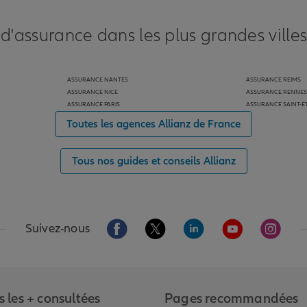
 d'assurance dans les plus grandes ville
ASSURANCE NANTES
ASSURANCE REIMS
ASSURANCE NICE
ASSURANCE RENNES
ASSURANCE PARIS
ASSURANCE SAINT-É
Toutes les agences Allianz de France
Tous nos guides et conseils Allianz
Aller sur la page Facebook de Allianz
Aller sur la page Twitter de Alli
Aller sur la page Linked
Aller sur la pa
Aller s
Suivez-nous
 les + consultées
Pages recommandées