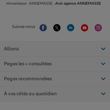
Annemasse
ANNEMASSE
Avis agence ANNEMASSE
Aller sur la page Facebook de Allianz
Aller sur la page Twitter de All
Aller sur la page Linke
Aller sur la pa
Aller 
Suivez-nous
Allianz
Pages les + consultées
Pages recommandées
À vos côtés au quotidien