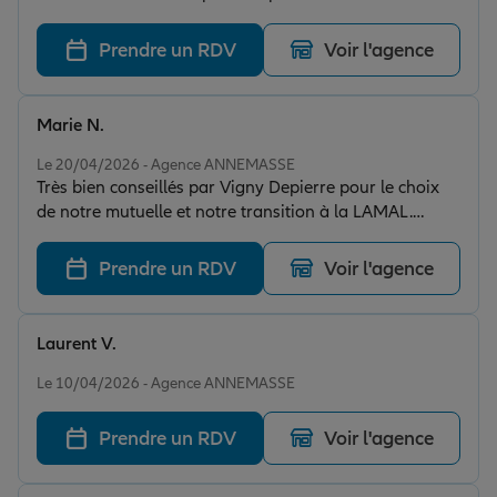
tenant compte de la complexité de notre demande.
Prendre un RDV
Voir l'agence
Marie N.
Note de 5 sur 5
Le 20/04/2026 - Agence ANNEMASSE
Très bien conseillés par Vigny Depierre pour le choix
de notre mutuelle et notre transition à la LAMAL.
Notre conseillère Mme Diagne est disponible, réactive
et claire dans ses explications !
Prendre un RDV
Voir l'agence
Laurent V.
Note de 5 sur 5
Le 10/04/2026 - Agence ANNEMASSE
Prendre un RDV
Voir l'agence