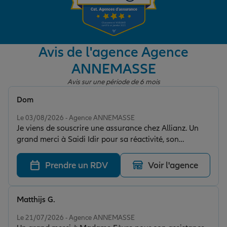
Garantie des accidents de la vie
Avis de l'agence Agence
ANNEMASSE
Assurance scolaire
Avis sur une période de 6 mois
Dom
Protection juridique
Note de 5 sur 5
Le 03/08/2026 - Agence ANNEMASSE
Je viens de souscrire une assurance chez Allianz. Un
grand merci à Saidi Idir pour sa réactivité, son
Retraite
professionnalisme et la qualité de son
accompagnement tout au long de la démarche. Je
Prendre un RDV
Voir l'agence
recommande cette agence sans hésitation !
Tous nos devis d'assurance
Matthijs G.
Note de 5 sur 5
Le 21/07/2026 - Agence ANNEMASSE