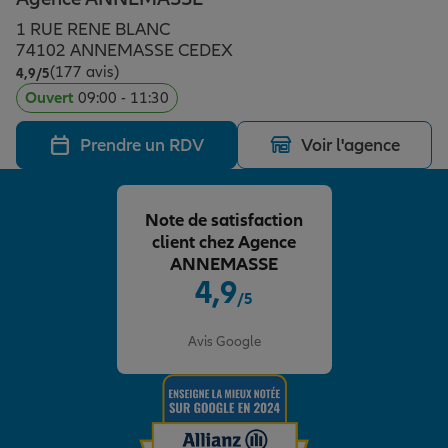
Épargne & retraite
Assurance emprunteur
Prévoyance et dépendance
Protection de la famille
1 RUE RENE BLANC
74102 ANNEMASSE CEDEX
(177 avis)
Note de 4.9 sur 5
4,9
/5
Vos projets
Assurance animal de compagnie
Protection juridique
Plan épargne retraite
Ouvert
09:00 - 11:30
Prendre un RDV
Voir l'agence
Conseil assurance
Assurance vie
Partir en vacances
Note de satisfaction
Outre-mer
Placements financiers
Déménager
client chez Agence
ANNEMASSE
4,9
/5
Professionnels
Investissements immobiliers
Changer de voiture
Assurance auto
Note de 4.9 sur 5
Avis Google
Allianz en France
Transmission
Départ à la retraite
Assurance habitation
Préparer l’avenir
Le Pack Famille