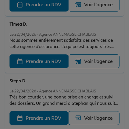
recommande vivement l'agence de Thibaud Valette à
Prendre un RDV
Voir l'agence
Annemasse !
Timea D.
Note de 5 sur 5
Le 22/04/2026 - Agence ANNEMASSE CHABLAIS
Nous sommes entièrement satisfaits des services de
cette agence d’assurance. L’équipe est toujours très
réactive, efficace et à l’écoute. À chaque demande,
nous obtenons des réponses rapides ainsi que des
Prendre un RDV
Voir l'agence
conseils pertinents et adaptés à notre situation. Ils
savent proposer les meilleures solutions en un temps
record, ce qui est vraiment appréciable. Un grand
Steph D.
merci tout particulièrement à Stéphan, que nous
Note de 5 sur 5
connaissons personnellement, pour son
Le 22/04/2026 - Agence ANNEMASSE CHABLAIS
Très bon courtier, une bonne prise en charge et suivi
professionnalisme, sa disponibilité et sa qualité de
des dossiers. Un grand merci à Stéphan qui nous suit
service irréprochable. Il est tout simplement
depuis plusieurs années et toujours au top. Bravo à
exceptionnel ! Nous recommandons cette agence sans
tous et merci encore.
hésitation.
Prendre un RDV
Voir l'agence