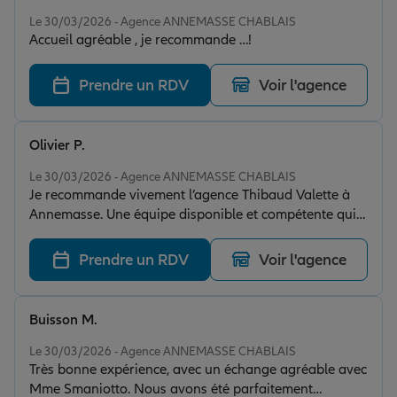
Note de 5 sur 5
Le 30/03/2026 - Agence ANNEMASSE CHABLAIS
Accueil agréable , je recommande …!
Prendre un RDV
Voir l'agence
Olivier P.
Note de 5 sur 5
Le 30/03/2026 - Agence ANNEMASSE CHABLAIS
Je recommande vivement l’agence Thibaud Valette à
Annemasse. Une équipe disponible et compétente qui
gère l’ensemble de mes contrats d’assurance, aussi
bien pro que perso. Je remercie tout particulièrement
Prendre un RDV
Voir l'agence
M. Vesin pour sa bienveillance et ses conseils toujours
avisés au fil des années.
Buisson M.
Note de 5 sur 5
Le 30/03/2026 - Agence ANNEMASSE CHABLAIS
Très bonne expérience, avec un échange agréable avec
Mme Smaniotto. Nous avons été parfaitement