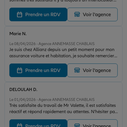
sommes très satisfaits il y a toujours un interlocuteur
disponible qui nous rend des réponses rapidement .
Nous recommandons cette agence ( M.Vesin) pour leur
Prendre un RDV
Voir l'agence
sérieux leur serviabilité et leur gentillesse
Marie N.
Note de 5 sur 5
Le 08/04/2026 - Agence ANNEMASSE CHABLAIS
Je suis chez Allianz depuis un petit moment pour mon
assurance voiture et habitation, je souhaite remercier
Justine pour son implication et sa réactivité, je vous l’a
recommande vivement!
Prendre un RDV
Voir l'agence
DELOULAH D.
Note de 4 sur 5
Le 01/04/2026 - Agence ANNEMASSE CHABLAIS
Très satisfaite du travail de Mr Valette, il est satisfaites
réactif et répond rapidement au attentes. N'hésiter pas
à faire appel à ces services.
Prendre un RDV
Voir l'agence