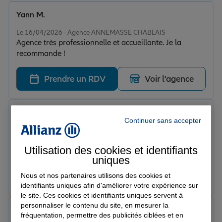
Yann M.
Note de 5 sur 5
Le 16/04/2026 - Agence ANNEMASSE CHABLAIS
Agence très professionnelle et accueillante. Je la
recommande !
Prendre un RDV
Voir l'agence
Aud R.
Continuer sans accepter
Note de 5 sur 5
Le 13/04/2026 - Agence ANNEMASSE CHABLAIS
Justine a pris en charge mon dossier avec sérieux. Tres
Utilisation des cookies et identifiants
réactive et meme proactive elle maitrise son sujet, c'est
uniques
tres agréable de travailler avec elle !
Prendre un RDV
Voir l'agence
Nous et nos partenaires utilisons des cookies et
identifiants uniques afin d'améliorer votre expérience sur
le site. Ces cookies et identifiants uniques servent à
personnaliser le contenu du site, en mesurer la
Forda M.
fréquentation, permettre des publicités ciblées et en
Note de 5 sur 5