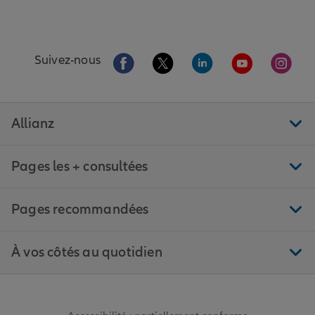
Aller sur la page Facebook de Allianz
Aller sur la page Twitter de All
Aller sur la page Linke
Aller sur la pa
Aller 
Suivez-nous
Allianz
Pages les + consultées
Pages recommandées
À vos côtés au quotidien