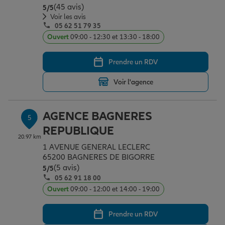
(45 avis)
Note de 5 sur 5
5
/5
Voir les avis
05 62 51 79 35
Ouvert
09:00 - 12:30 et 13:30 - 18:00
Prendre un RDV
Voir l'agence
AGENCE BAGNERES
5
REPUBLIQUE
20.97 km
1 AVENUE GENERAL LECLERC
65200 BAGNERES DE BIGORRE
(5 avis)
Note de 5 sur 5
5
/5
05 62 91 18 00
Ouvert
09:00 - 12:00 et 14:00 - 19:00
Prendre un RDV