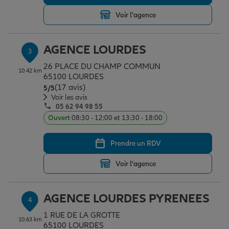
Voir l'agence
Garantie des accidents de la vie
AGENCE LOURDES
3
26 PLACE DU CHAMP COMMUN
Assurance scolaire
10.42 km
65100 LOURDES
(17 avis)
Note de 5 sur 5
5
/5
Voir les avis
05 62 94 98 55
Protection juridique
Ouvert
08:30 - 12:00 et 13:30 - 18:00
Prendre un RDV
Retraite
Voir l'agence
Tous nos devis d'assurance
AGENCE LOURDES PYRENEES
4
1 RUE DE LA GROTTE
10.63 km
65100 LOURDES