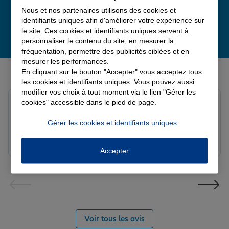
Nous et nos partenaires utilisons des cookies et
identifiants uniques afin d'améliorer votre expérience sur
le site. Ces cookies et identifiants uniques servent à
personnaliser le contenu du site, en mesurer la
fréquentation, permettre des publicités ciblées et en
mesurer les performances.
Derniers avis de nos agences Allianz
En cliquant sur le bouton "Accepter" vous acceptez tous
les cookies et identifiants uniques. Vous pouvez aussi
modifier vos choix à tout moment via le lien "Gérer les
Yori A.
cookies" accessible dans le pied de page.
Note de 5 sur 5
Le 05/08/2026 - Agence FORT DE FRANCE
Gérer les cookies et identifiants uniques
Accepter
Voir tous les avis