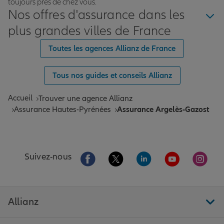
toujours près de chez vous.
Nos offres d'assurance dans les
plus grandes villes de France
Toutes les agences Allianz de France
Tous nos guides et conseils Allianz
Accueil
Trouver une agence Allianz
Assurance Hautes-Pyrénées
Assurance Argelès-Gazost
Aller sur la page Facebook de Allianz
Aller sur la page Twitter de All
Aller sur la page Linke
Aller sur la pa
Aller 
Suivez-nous
Allianz