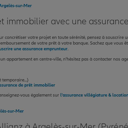
 Argelès-sur-Mer
êt immobilier avec une assuranc
r concrétiser votre projet en toute sérénité, pensez à souscrire 
le remboursement de votre prêt à votre banque. Sachez que vous ê
uscrire une assurance emprunteur
.
n appartement en centre-ville, n'hésitez pas à contacter nos agen
 temporaire...)
assurance de prêt immobilier
 renseignez-vous également sur
l'assurance villégiature & locati
elès-sur-Mer
llianz à Argelès-sur-Mer (Pyréné