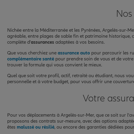
Fermé aujourd'hui
Nos 
Prendre un RDV
Voir l'age
Nichée entre la Méditerranée et les Pyrénées, Argelès-sur-Me
agréable, entre plages de sable fin et patrimoine historique
complète d'
assurances
adaptées à vos besoins.
Que vous cherchiez une
assurance auto
pour parcourir les ru
complémentaire santé
pour prendre soin de vous et de votre
trouver la formule qui vous convient le mieux.
Quel que soit votre profil, actif, retraité ou étudiant, nous 
personnelle et à votre budget, pour vous offrir une couvertur
Votre assur
Pour vos déplacements à Argelès-sur-Mer, que ce soit sur l'ave
proposons des contrats sur-mesure, avec des options adaptée
êtes
malussé ou résilié
, ou encore des garanties dédiées pou