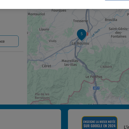
5
nce
nce
L'