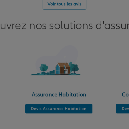
nce
Voir tous les avis
uvrez nos solutions d'assu
nce
D 2
Assurance Habitation
Co
Devis Assurance Habitation
Dev