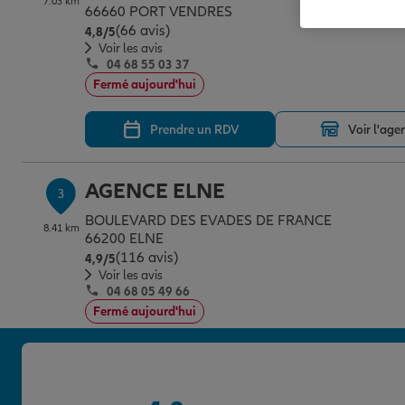
7.03 km
66660 PORT VENDRES
(66 avis)
Note de 4.8 sur 5
4,8
/5
Voir les avis
04 68 55 03 37
Fermé aujourd'hui
Prendre un RDV
Voir l'age
AGENCE ELNE
3
BOULEVARD DES EVADES DE FRANCE
8.41 km
66200 ELNE
(116 avis)
Note de 4.9 sur 5
4,9
/5
Voir les avis
04 68 05 49 66
Fermé aujourd'hui
Prendre un RDV
Voir l'age