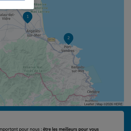
1
2
Leaflet
| Map ©2026
HERE
important pour nous :
être les meilleurs pour vous