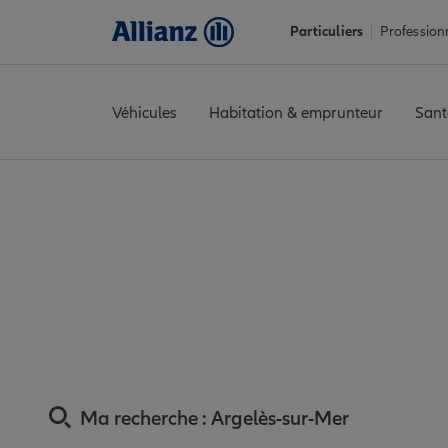
Particuliers
Profession
Véhicules
Habitation & emprunteur
Sant
Accueil
Trouver une agence Allianz
Assurance Pyrénées-Orie
Assurance Argelès-
Ma recherche :
Argelès-sur-Mer