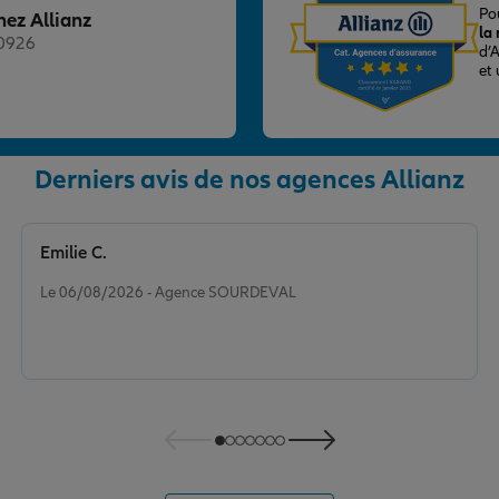
Po
hez Allianz
la
20926
d’
et
Derniers avis de nos agences Allianz
nce
Emilie C.
Note de 5 sur 5
Le 06/08/2026 - Agence SOURDEVAL