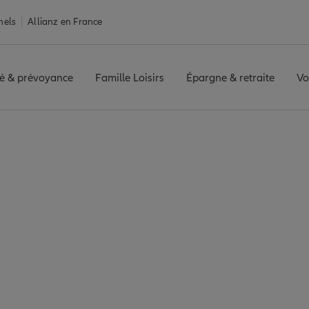
nels
Allianz en France
é & prévoyance
Famille Loisirs
Épargne & retraite
Vo
ntales
Assurance Argelès-sur-Mer
sur-Mer : 7 agences 
de Argelès-sur-Mer