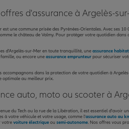
offres d'assurance à Argelès-su
nce
r est une commune prisée des Pyrénées-Orientales. Avec ses 10 00
, comme le château de Valmy. Pour protéger votre quotidien dans 
es d'Argelès-sur-Mer en toute tranquillité, une
assurance habitat
 famille, ou encore une
assurance emprunteur
pour sécuriser vot
vous accompagnons dans la protection de votre quotidien à Argelès
e optimale au meilleur prix.
ance auto, moto ou scooter à Arg
nue du Tech ou la rue de la Libération, il est essentiel d'avoir u
s à votre véhicule et votre usage, comme l'
assurance auto au k
r votre
voiture électrique
ou
semi-autonome
. Nos offres vous pro