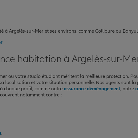
té à Argelès-sur-Mer et ses environs, comme Collioure ou Banyul
er
nce habitation à Argelès-sur-Me
 mer ou votre studio étudiant méritent la meilleure protection. Po
 localisation et votre situation personnelle. Nos agents sont là p
 à chaque profil, comme notre
assurance déménagement
, notre
a
 couvrent notamment contre :
n
.