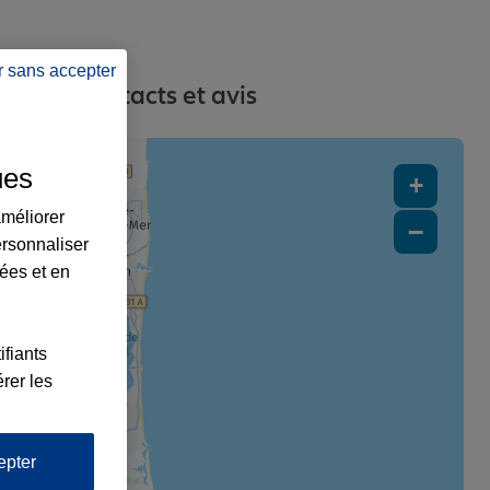
r sans accepter
esses, contacts et avis
ues
+
améliorer
−
ersonnaliser
lées et en
ifiants
rer les
4
epter
3