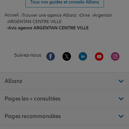
Tous nos guides et conseils Allianz
Accueil
Trouver une agence Allianz
Orne
Argentan
ARGENTAN CENTRE VILLE
Avis agence ARGENTAN CENTRE VILLE
Aller sur la page Facebook de Allianz
Aller sur la page Twitter de All
Aller sur la page Linke
Aller sur la pa
Aller 
Suivez-nous
Allianz
Pages les + consultées
Pages recommandées