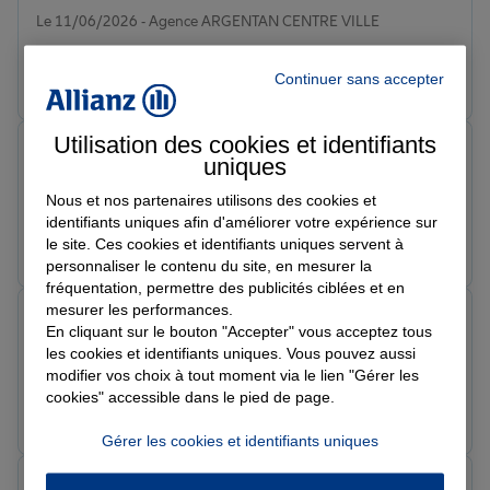
Note de 5 sur 5
Le 11/06/2026 - Agence ARGENTAN CENTRE VILLE
Prendre un RDV
Voir l'agence
Continuer sans accepter
Utilisation des cookies et identifiants
Kevin G.
uniques
Note de 5 sur 5
Le 11/06/2026 - Agence ARGENTAN CENTRE VILLE
Nous et nos partenaires utilisons des cookies et
identifiants uniques afin d'améliorer votre expérience sur
Prendre un RDV
Voir l'agence
le site. Ces cookies et identifiants uniques servent à
personnaliser le contenu du site, en mesurer la
fréquentation, permettre des publicités ciblées et en
mesurer les performances.
Fabienne o.
En cliquant sur le bouton "Accepter" vous acceptez tous
Note de 5 sur 5
les cookies et identifiants uniques. Vous pouvez aussi
Le 11/06/2026 - Agence ARGENTAN CENTRE VILLE
modifier vos choix à tout moment via le lien "Gérer les
cookies" accessible dans le pied de page.
Prendre un RDV
Voir l'agence
Gérer les cookies et identifiants uniques
Severine C.