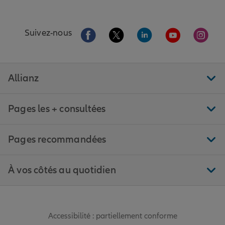
Aller sur la page Facebook de Allianz
Aller sur la page Twitter de All
Aller sur la page Linke
Aller sur la pa
Aller 
Suivez-nous
Allianz
Pages les + consultées
Pages recommandées
À vos côtés au quotidien
Accessibilité : partiellement conforme