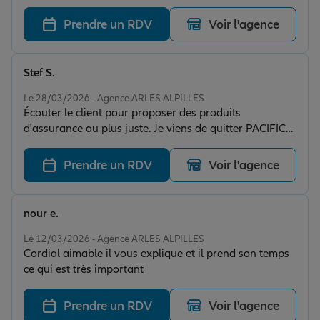
tous mes besoins. Il a même pu m’aider avec mon
assurance auto en prenant en compte des attestations
Prendre un RDV
Voir l'agence
d’assurance à l’étranger pour éviter le malus de
nouveau conducteur. Tout s’est fait très facilement et
rapidement. Je recommande !
Stef S.
Note de 5 sur 5
Le 28/03/2026 - Agence ARLES ALPILLES
Écouter le client pour proposer des produits
d'assurance au plus juste. Je viens de quitter PACIFICA
pour ALLIANZ, avec plusieurs contrats....... Mr
Longuepee c'est occupé de tout. Un agent qui vous
Prendre un RDV
Voir l'agence
écoute, au téléphone ou dans son agence.
nour e.
Note de 5 sur 5
Le 12/03/2026 - Agence ARLES ALPILLES
Cordial aimable il vous explique et il prend son temps
ce qui est très important
Prendre un RDV
Voir l'agence