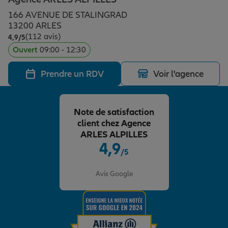
Épargne & retraite
Assurance emprunteur
Prévoyance et dépendance
Protection de la famille
166 AVENUE DE STALINGRAD
13200 ARLES
(112 avis)
Note de 4.9 sur 5
4,9
/5
Vos projets
Assurance animal de compagnie
Protection juridique
Plan épargne retraite
Ouvert
09:00 - 12:30
Prendre un RDV
Voir l'agence
Conseil assurance
Assurance vie
Partir en vacances
Note de satisfaction
Outre-mer
Placements financiers
Déménager
client chez Agence
ARLES ALPILLES
4,9
/5
Professionnels
Investissements immobiliers
Changer de voiture
Assurance auto
Note de 4.9 sur 5
Avis Google
Allianz en France
Transmission
Départ à la retraite
Assurance habitation
Préparer l’avenir
Le Pack Famille