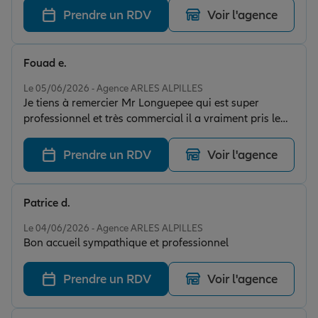
avec sérieux et professionnalisme.
Prendre un RDV
Voir l'agence
Fouad e.
Note de 5 sur 5
Le 05/06/2026 - Agence ARLES ALPILLES
Je tiens à remercier Mr Longuepee qui est super
professionnel et très commercial il a vraiment pris le
temps de m’écouter et de m’accompagner au mieux
pour mon assurance habitation et voiture . Je
Prendre un RDV
Voir l'agence
recommande fortement cet agence
Patrice d.
Note de 5 sur 5
Le 04/06/2026 - Agence ARLES ALPILLES
Bon accueil sympathique et professionnel
Prendre un RDV
Voir l'agence