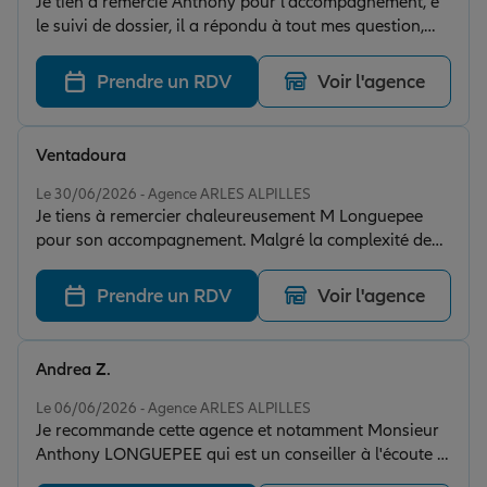
Je tien a remercié Anthony pour l'accompagnement, e
le suivi de dossier, il a répondu à tout mes question,
merci ussy a tout l'équipe alliance Arles
Prendre un RDV
Voir l'agence
Ventadoura
Note de 5 sur 5
Le 30/06/2026 - Agence ARLES ALPILLES
Je tiens à remercier chaleureusement M Longuepee
pour son accompagnement. Malgré la complexité de
mon dossier, il a fait preuve d'une réactivité incroyable
pour me trouver une solution rapidement. Anthony est
Prendre un RDV
Voir l'agence
un conseiller à l'écoute, qui prend réellement le temps
d'analyser les situations et d'accompagner ses clients.
Vous êtes un conseiller en or, ne changez surtout rien !
Andrea Z.
Je recommande vivement ses services."
Note de 5 sur 5
Le 06/06/2026 - Agence ARLES ALPILLES
Je recommande cette agence et notamment Monsieur
Anthony LONGUEPEE qui est un conseiller à l'écoute et
très accueillant. Il a monté nos dossiers d'assurance