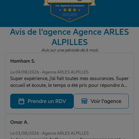
Garantie des accidents de la vie
Avis de l'agence Agence ARLES
ALPILLES
Assurance scolaire
Avis sur une période de 6 mois
Hamham S.
Protection juridique
Note de 5 sur 5
Le 04/08/2026 - Agence ARLES ALPILLES
Super expérience, j’ai fait toutes mes assurances. Super
accueil et écoute, le temps a été pris pour répondre à
Retraite
toutes mes questions
Prendre un RDV
Voir l'agence
Tous nos devis d'assurance
Omar A.
Note de 5 sur 5
Le 03/08/2026 - Agence ARLES ALPILLES