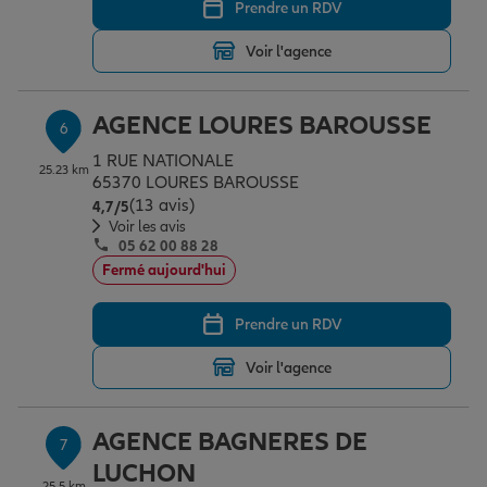
Prendre un RDV
Voir l'agence
AGENCE LOURES BAROUSSE
6
1 RUE NATIONALE
25.23 km
65370 LOURES BAROUSSE
(13 avis)
Note de 4.7 sur 5
4,7
/5
Voir les avis
05 62 00 88 28
Fermé aujourd'hui
Prendre un RDV
Voir l'agence
AGENCE BAGNERES DE
7
LUCHON
25.5 km