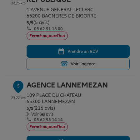
22.75 km
1 AVENUE GENERAL LECLERC
65200 BAGNERES DE BIGORRE
(5 avis)
Note de 5 sur 5
5
/5
05 62 91 18 00
Fermé aujourd'hui
Prendre un RDV
Voir l'agence
AGENCE LANNEMEZAN
5
109 PLACE DU CHATEAU
23.77 km
65300 LANNEMEZAN
(216 avis)
Note de 5 sur 5
5
/5
Voir les avis
05 62 98 14 14
Fermé aujourd'hui