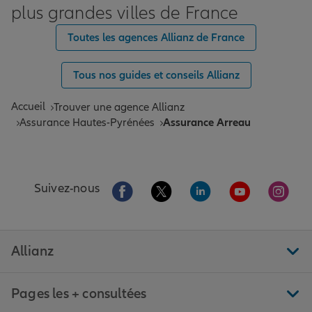
plus grandes villes de France
Toutes les agences Allianz de France
Tous nos guides et conseils Allianz
Accueil
Trouver une agence Allianz
Assurance Hautes-Pyrénées
Assurance Arreau
Aller sur la page Facebook de Allianz
Aller sur la page Twitter de All
Aller sur la page Linke
Aller sur la pa
Aller 
Suivez-nous
Allianz
Pages les + consultées