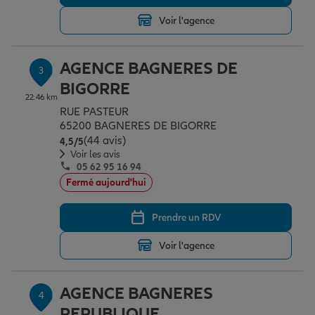
Voir l'agence
Garantie des accidents de la vie
AGENCE BAGNERES DE
3
BIGORRE
Assurance scolaire
22.46 km
RUE PASTEUR
65200 BAGNERES DE BIGORRE
(44 avis)
Note de 4.5 sur 5
4,5
/5
Protection juridique
Voir les avis
05 62 95 16 94
Fermé aujourd'hui
Retraite
Prendre un RDV
Voir l'agence
Tous nos devis d'assurance
AGENCE BAGNERES
4
REPUBLIQUE