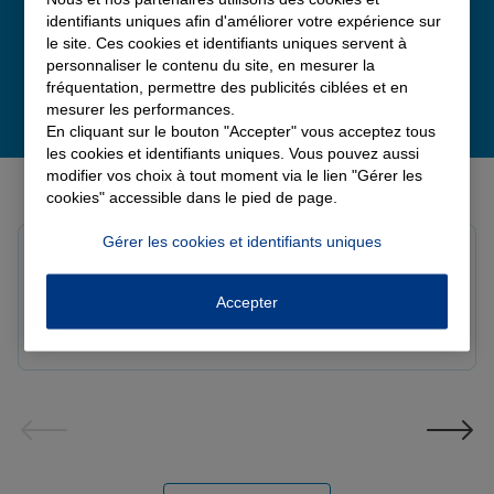
identifiants uniques afin d'améliorer votre expérience sur
le site. Ces cookies et identifiants uniques servent à
personnaliser le contenu du site, en mesurer la
fréquentation, permettre des publicités ciblées et en
mesurer les performances.
En cliquant sur le bouton "Accepter" vous acceptez tous
les cookies et identifiants uniques. Vous pouvez aussi
modifier vos choix à tout moment via le lien "Gérer les
Derniers avis de nos agences Allianz
cookies" accessible dans le pied de page.
Gérer les cookies et identifiants uniques
Louis M.
Note de 5 sur 5
Le 08/08/2026 - Agence PAVILLY
Accepter
Bon suivi de mon sinistre, merci