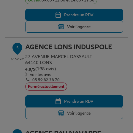
Ouvert
09:00 - 12:00 et 14:00 - 19:00
Prendre un RDV
Voir l'agence
AGENCE LONS INDUSPOLE
5
27 AVENUE MARCEL DASSAULT
16.52 km
64140 LONS
(198 avis)
Note de 4.8 sur 5
4,8
/5
Voir les avis
05 59 82 38 70
Fermé actuellement
Prendre un RDV
Voir l'agence