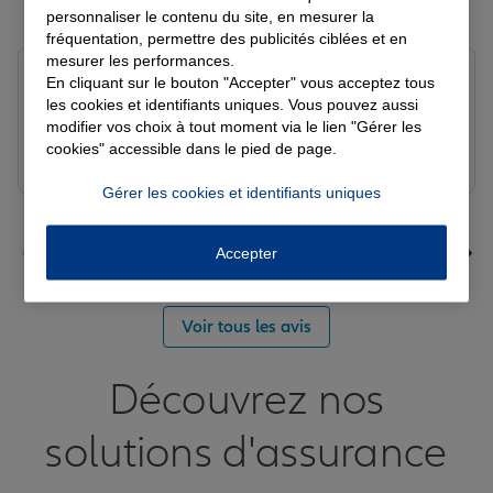
Derniers avis de nos agences Allianz
personnaliser le contenu du site, en mesurer la
fréquentation, permettre des publicités ciblées et en
mesurer les performances.
louna p.
En cliquant sur le bouton "Accepter" vous acceptez tous
Note de 5 sur 5
les cookies et identifiants uniques. Vous pouvez aussi
Le 06/08/2026 - Agence SOURDEVAL
modifier vos choix à tout moment via le lien "Gérer les
cookies" accessible dans le pied de page.
Gérer les cookies et identifiants uniques
Accepter
Voir tous les avis
Découvrez nos
solutions d'assurance