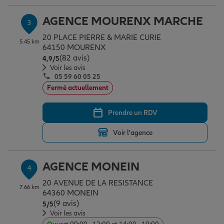
AGENCE MOURENX MARCHE
3
Garantie des accidents de la vie
20 PLACE PIERRE & MARIE CURIE
5.45 km
64150 MOURENX
(82 avis)
Note de 4.9 sur 5
4,9
/5
Voir les avis
Assurance scolaire
05 59 60 05 25
Fermé actuellement
Protection juridique
Prendre un RDV
Voir l'agence
Retraite
AGENCE MONEIN
4
Tous nos devis d'assurance
20 AVENUE DE LA RESISTANCE
7.66 km
64360 MONEIN
(9 avis)
Note de 5 sur 5
5
/5
Voir les avis