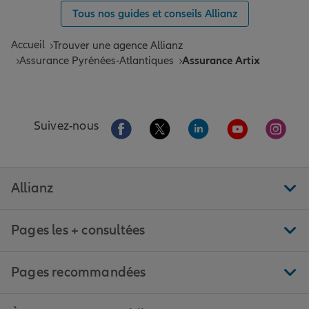
Tous nos guides et conseils Allianz
Accueil
Trouver une agence Allianz
Assurance Pyrénées-Atlantiques
Assurance Artix
Aller sur la page Facebook de Allianz
Aller sur la page Twitter de All
Aller sur la page Linke
Aller sur la pa
Aller 
Suivez-nous
Allianz
Pages les + consultées
Pages recommandées