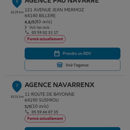
AGENCE PAU NAVARRE
6
121 AVENUE JEAN MERMOZ
18.29 km
64140 BILLERE
(83 avis)
Note de 4.8 sur 5
4,8
/5
Voir les avis
05 59 02 33 17
Fermé actuellement
Prendre un RDV
Voir l'agence
AGENCE NAVARRENX
7
11 ROUTE DE BAYONNE
18.31 km
64190 SUSMIOU
(10 avis)
Note de 5 sur 5
5
/5
05 59 66 07 35
Fermé actuellement