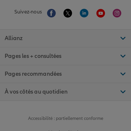
Aller sur la page Facebook de Allianz
Aller sur la page Twitter de All
Aller sur la page Linke
Aller sur la pa
Aller 
Suivez-nous
Allianz
Pages les + consultées
Pages recommandées
À vos côtés au quotidien
Accessibilité : partiellement conforme