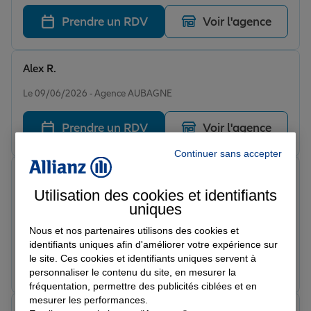
Prendre un RDV
Voir l'agence
Alex R.
Note de 5 sur 5
Le 09/06/2026 - Agence AUBAGNE
Prendre un RDV
Voir l'agence
Continuer sans accepter
Karine
Note de 5 sur 5
Utilisation des cookies et identifiants
Le 20/05/2026 - Agence AUBAGNE
uniques
Depuis ma prise de contact avec cette agence, il y a un
mois environ, je n ai pas ete decue. Tout est fluide :
Nous et nos partenaires utilisons des cookies et
ecoute, informations, et prise en compte de situations
identifiants uniques afin d'améliorer votre expérience sur
le site. Ces cookies et identifiants uniques servent à
particulieres. Je suis donc satisfaite de mon choix a ce
Prendre un RDV
Voir l'agence
personnaliser le contenu du site, en mesurer la
jour et je rajoute que l accueil en agence est
fréquentation, permettre des publicités ciblées et en
bienveillant! Ca fait du bien! Karine
mesurer les performances.