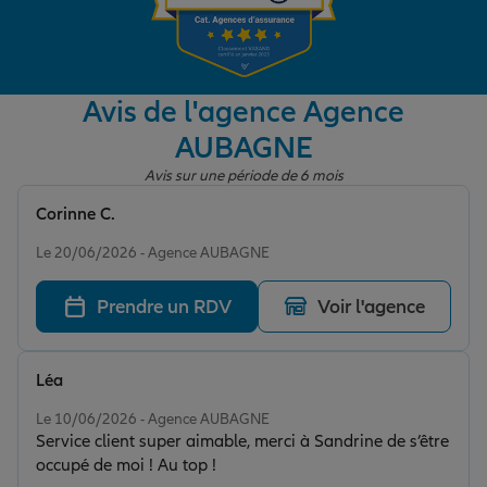
Garantie des accidents de la vie
Avis de l'agence Agence
AUBAGNE
Assurance scolaire
Avis sur une période de 6 mois
Corinne C.
Protection juridique
Note de 5 sur 5
Le 20/06/2026 - Agence AUBAGNE
Prendre un RDV
Voir l'agence
Retraite
Léa
Tous nos devis d'assurance
Note de 5 sur 5
Le 10/06/2026 - Agence AUBAGNE
Service client super aimable, merci à Sandrine de s’être
occupé de moi ! Au top !