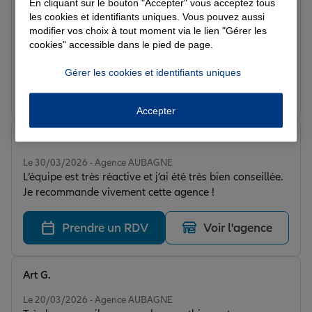
ANGE D.
En cliquant sur le bouton "Accepter" vous acceptez tous
Note de 5 sur 5
les cookies et identifiants uniques. Vous pouvez aussi
Le 28/04/2026 - Agence AUBAGNE
modifier vos choix à tout moment via le lien "Gérer les
Une equipe formidable tres attentive,a
cookies" accessible dans le pied de page.
l’ecoute,professionelle avec leurs clients ne changer
pas rester comme vous etes mutuelle a recommander
Gérer les cookies et identifiants uniques
Prendre un RDV
Voir l'agence
Accepter
Charlene F.
Note de 5 sur 5
Le 30/03/2026 - Agence AUBAGNE
L’équipe est très réactive et j’ai été très bien conseillée.
Je recommande vivement cette agence !
Prendre un RDV
Voir l'agence
Art G.
Note de 5 sur 5
Le 20/03/2026 - Agence AUBAGNE