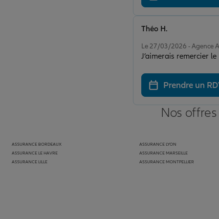
Théo H.
Note de 4 sur 5
Le 27/03/2026 - Agence
J’aimerais remercier l
Prendre un R
Nos offres
ASSURANCE BORDEAUX
ASSURANCE LYON
ASSURANCE LE HAVRE
ASSURANCE MARSEILLE
ASSURANCE LILLE
ASSURANCE MONTPELLIER