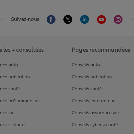
Aller sur la page Facebook de Allianz
Aller sur la page Twitter de Alli
Aller sur la page Linked
Aller sur la pa
Aller s
Suivez-nous
 les + consultées
Pages recommandées
nce auto
Conseils auto
nce habitation
Conseils habitation
nce santé
Conseils santé
nce prêt immobilier
Conseils emprunteur
nce vie
Conseils assurance vie
nce scolaire
Conseils cybersécurité