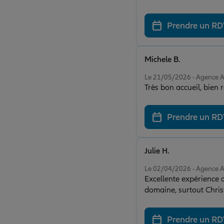
company to anyone who 
Thanks again Christell
Prendre un R
Michele B.
Note de 5 sur 5
Le 21/05/2026 - Agence
Très bon accueil, bien
Prendre un R
Julie H.
Note de 5 sur 5
Le 02/04/2026 - Agence
Excellente expérience a
domaine, surtout Chris
les yeux fermés.
Prendre un R