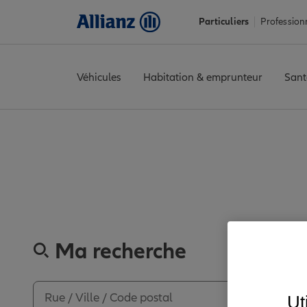
Particuliers
Profession
Véhicules
Habitation & emprunteur
Sant
Accueil
Trouver une agence Allianz
Creuse
Aubusson
AUBUS
Découvrez
Ma recherche
Ut