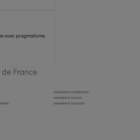
que avec pragmatisme.
s de France
ASSURANCE STRASBOURG
ASSURANCE TOULON
TIENNE
ASSURANCE TOULOUSE