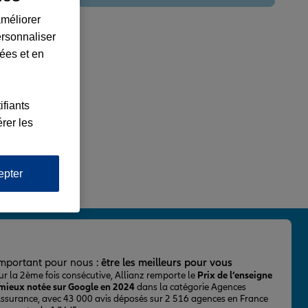
améliorer
ersonnaliser
lées et en
ifiants
rer les
epter
important pour nous :
être les meilleurs pour vous
ur la 2ème fois consécutive, Allianz remporte le
Prix de l’enseigne
 mieux notée sur Google en 2024
dans la catégorie Agences
Assurance, avec 43 000 avis déposés sur 2 516 agences en France