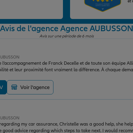
et
Avis de l'agence Agence AUBUSSO
Avis sur une période de 6 mois
 AUBUSSON
e de l’accompagnement de Franck Decelle et de toute son équipe Al
bilité et leur proximité font vraiment la différence. À chaque dema
es et adaptées à mes besoins. Un service professionnel, humain et
ion. Merci à toute l’équipe pour son excellent travail !
DV
Voir l'agence
 AUBUSSON
lp regarding my car assurance, Christelle was a good help, she he
 good advice regarding which steps to take next. I would recom