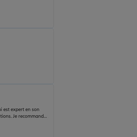
t answering questions.
i est expert en son
estions. Je recommande