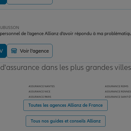
 AUBUSSON
e personnel de l’agence Allianz d’avoir répondu à ma problémati
DV
Voir l'agence
 d'assurance dans les plus grandes ville
ASSURANCE NANTES
ASSURANCE REIMS
ASSURANCE NICE
ASSURANCE RENNES
ASSURANCE PARIS
ASSURANCE SAINT-É
Toutes les agences Allianz de France
Tous nos guides et conseils Allianz