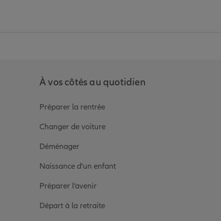
anz
in de Allianz
ge Youtube de Allianz
ur la page Instagram de Allianz
À vos côtés au quotidien
Préparer la rentrée
Changer de voiture
Déménager
Naissance d'un enfant
Préparer l’avenir
Départ à la retraite