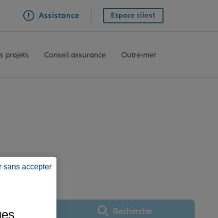
Assistance
Espace client
s projets
Conseil assurance
Outre-mer
e AUBUSSON
r sans accepter
Recherche
ues
Utiliser ma position