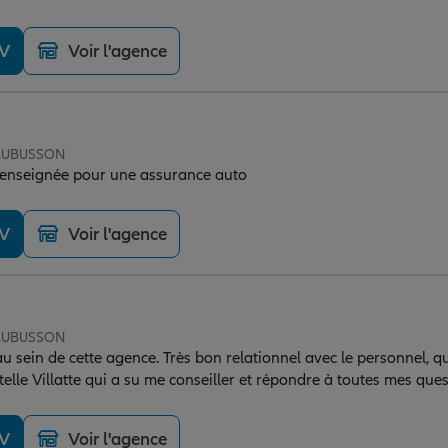
needs help! They give a nice reception too and do their best a
e!
DV
Voir l'agence
 AUBUSSON
 renseignée pour une assurance auto
DV
Voir l'agence
 AUBUSSON
u sein de cette agence. Très bon relationnel avec le personnel, qu
telle Villatte qui a su me conseiller et répondre à toutes mes qu
DV
Voir l'agence