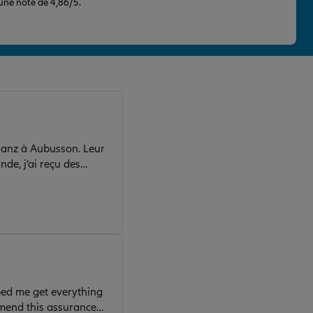
 une note de 4,86/5.
N
lianz à Aubusson. Leur
nde, j’ai reçu des
 efficace que je
lped me get everything
mend this assurance