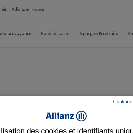
nels
Allianz en France
é & prévoyance
Famille Loisirs
Épargne & retraite
Vo
SON
Avis agence AUBUSSON
 les avis de l'agenc
Continue
ilisation des cookies et identifiants uniq