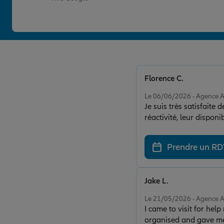
Florence C.
Note de 5 sur 5
Le 06/06/2026 - Agence
Je suis très satisfait
réactivité, leur disponi
réponses rapides, clair
recommande sans hésitat
Prendre un R
Jake L.
Note de 5 sur 5
Le 21/05/2026 - Agence
I came to visit for he
organised and gave me