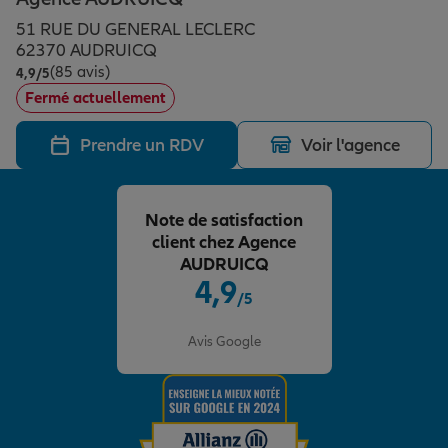
Épargne & retraite
Assurance emprunteur
Prévoyance et dépendance
Protection de la famille
51 RUE DU GENERAL LECLERC
62370 AUDRUICQ
(85 avis)
Note de 4.9 sur 5
4,9
/5
Vos projets
Assurance animal de compagnie
Protection juridique
Plan épargne retraite
Fermé actuellement
Prendre un RDV
Voir l'agence
Conseil assurance
Assurance vie
Partir en vacances
Note de satisfaction
Outre-mer
Placements financiers
Déménager
client chez Agence
AUDRUICQ
4,9
/5
Professionnels
Investissements immobiliers
Changer de voiture
Assurance auto
Note de 4.9 sur 5
Avis Google
Allianz en France
Transmission
Départ à la retraite
Assurance habitation
Préparer l’avenir
Le Pack Famille