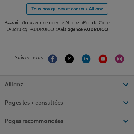
Tous nos guides et conseils Allianz
Accueil
Trouver une agence Allianz
Pas-de-Calais
Audruicq
AUDRUICQ
Avis agence AUDRUICQ
Aller sur la page Facebook de Allianz
Aller sur la page Twitter de All
Aller sur la page Linke
Aller sur la pa
Aller 
Suivez-nous
Allianz
Pages les + consultées
Pages recommandées