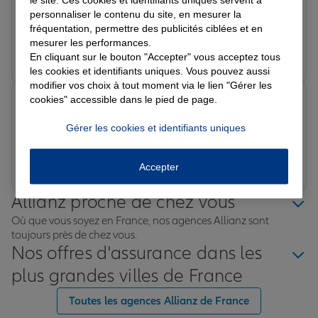
Satisfaite de mon adhésion. Conseiller disponible et à
personnaliser le contenu du site, en mesurer la
l’écoute des besoins . Je recommande
fréquentation, permettre des publicités ciblées et en
mesurer les performances.
Prendre un RDV
Voir l'agence
En cliquant sur le bouton "Accepter" vous acceptez tous
les cookies et identifiants uniques. Vous pouvez aussi
modifier vos choix à tout moment via le lien "Gérer les
cookies" accessible dans le pied de page.
Christelle R.
Note de 5 sur 5
Le 18/03/2026 - Agence AUDRUICQ
Gérer les cookies et identifiants uniques
Prendre un RDV
Voir l'agence
Accepter
Allianz proche de chez vous
Où que vous soyez en France, nos agences Allianz sont
toujours près de chez vous.
Nos offres d'assurance dans les
plus grandes villes de France
Toutes les agences Allianz de France