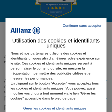
Garantie des accidents de la vie
Avis de l'agence Agence AUDUN
Continuer sans accepter
LE TICHE
0
Assurance scolaire
Utilisation des cookies et identifiants
Avis sur une période de 6 mois
uniques
Protection juridique
Nous et nos partenaires utilisons des cookies et
Aucun avis sur votre agence n'a été retrouvé pour le
identifiants uniques afin d'améliorer votre expérience sur
moment
le site. Ces cookies et identifiants uniques servent à
personnaliser le contenu du site, en mesurer la
Retraite
fréquentation, permettre des publicités ciblées et en
mesurer les performances.
Allianz proche de chez vous
En cliquant sur le bouton "Accepter" vous acceptez tous
Où que vous soyez en France, nos agences Allianz sont
les cookies et identifiants uniques. Vous pouvez aussi
Tous nos devis d'assurance
toujours près de chez vous.
modifier vos choix à tout moment via le lien "Gérer les
Nos offres d'assurance dans les
cookies" accessible dans le pied de page.
plus grandes villes de France
Gérer les cookies et identifiants uniques