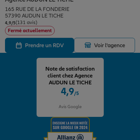
Épargne & retraite
Assurance emprunteur
Prévoyance et dépendance
Protection de la famille
165 RUE DE LA FONDERIE
57390 AUDUN LE TICHE
(131 avis)
Note de 4.9 sur 5
4,9
/5
Vos projets
Assurance animal de compagnie
Protection juridique
Plan épargne retraite
Fermé actuellement
Prendre un RDV
Voir l'agence
Conseil assurance
Assurance vie
Partir en vacances
Note de satisfaction
Outre-mer
Placements financiers
Déménager
client chez Agence
AUDUN LE TICHE
4,9
/5
Professionnels
Investissements immobiliers
Changer de voiture
Assurance auto
Note de 4.9 sur 5
Avis Google
Allianz en France
Transmission
Départ à la retraite
Assurance habitation
Préparer l’avenir
Le Pack Famille