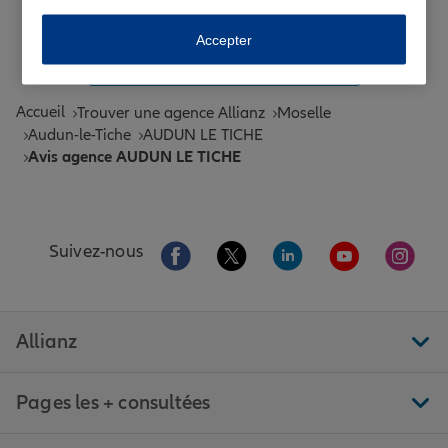
Toutes les agences Allianz de France
Accepter
Tous nos guides et conseils Allianz
Accueil
Trouver une agence Allianz
Moselle
Audun-le-Tiche
AUDUN LE TICHE
Avis agence AUDUN LE TICHE
Aller sur la page Facebook de Allianz
Aller sur la page Twitter de All
Aller sur la page Linke
Aller sur la pa
Aller 
Suivez-nous
Allianz
Pages les + consultées