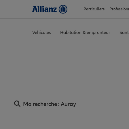
Particuliers
Profession
Véhicules
Habitation & emprunteur
Sant
Accueil
Trouver une agence Allianz
Assurance Morbihan
Ass
Assurance Auray :
Ma recherche :
Auray