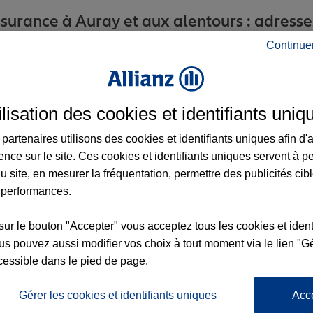
urance à Auray et aux alentours : adresses
Continue
ilisation des cookies et identifiants uniq
partenaires utilisons des cookies et identifiants uniques afin d'
ence sur le site. Ces cookies et identifiants uniques servent à p
nce
2
u site, en mesurer la fréquentation, permettre des publicités cib
 performances.
sur le bouton "Accepter" vous acceptez tous les cookies et ident
s pouvez aussi modifier vos choix à tout moment via le lien "Gé
cessible dans le pied de page.
Gérer les cookies et identifiants uniques
Acc