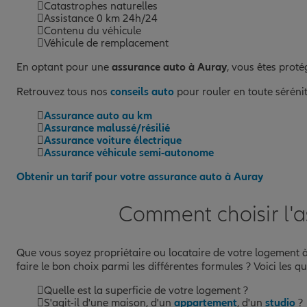
Catastrophes naturelles
Assistance 0 km 24h/24
Contenu du véhicule
Véhicule de remplacement
En optant pour une
assurance auto à Auray
, vous êtes proté
Retrouvez tous nos
conseils auto
pour rouler en toute séréni
Assurance auto au km
Assurance malussé/résilié
Assurance voiture électrique
Assurance véhicule semi-autonome
Obtenir un tarif pour votre assurance auto à Auray
Comment choisir l'a
Que vous soyez propriétaire ou locataire de votre logement 
faire le bon choix parmi les différentes formules ? Voici les q
Quelle est la superficie de votre logement ?
S'agit-il d'une maison, d'un
appartement
, d'un
studio
?