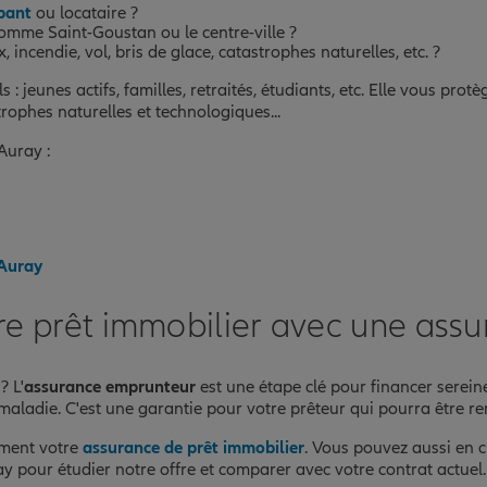
pant
ou locataire ?
 comme Saint-Goustan ou le centre-ville ?
incendie, vol, bris de glace, catastrophes naturelles, etc. ?
s : jeunes actifs, familles, retraités, étudiants, etc. Elle vous pro
rophes naturelles et technologiques...
Auray :
 Auray
re prêt immobilier avec une ass
? L'
assurance emprunteur
est une étape clé pour financer serein
 maladie. C'est une garantie pour votre prêteur qui pourra être re
rement votre
assurance de prêt immobilier
. Vous pouvez aussi en c
y pour étudier notre offre et comparer avec votre contrat actuel.