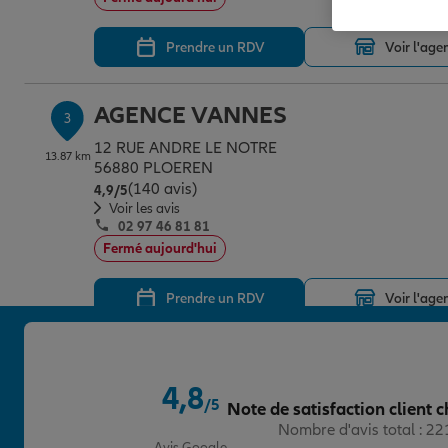
Prendre un RDV
Voir l'age
AGENCE VANNES
3
12 RUE ANDRE LE NOTRE
13.87 km
56880 PLOEREN
(140 avis)
Note de 4.9 sur 5
4,9
/5
Voir les avis
02 97 46 81 81
Fermé aujourd'hui
Prendre un RDV
Voir l'age
AGENCE VANNES-AURAY
4
4,8
20 RUE GAY LUSSAC
/5
Note de satisfaction client c
15.26 km
56000 VANNES
Note de 4.8 sur 5
Nombre d'avis total : 2
(166 avis)
Note de 4.9 sur 5
4,9
/5
Avis Google