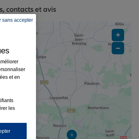
, contacts et avis
r sans accepter
+
−
ues
améliorer
ersonnaliser
lées et en
ifiants
rer les
epter
6