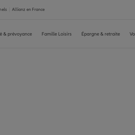
nels
Allianz en France
é & prévoyance
Famille Loisirs
Épargne & retraite
Vo
urance Auray
 7 agences Allianz à 