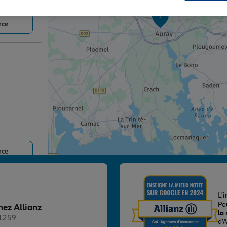
1
nce
nce
L'
Po
hez Allianz
la
21259
d’