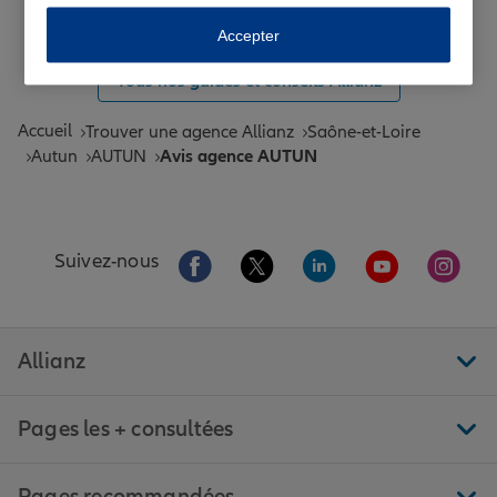
Toutes les agences Allianz de France
Accepter
Tous nos guides et conseils Allianz
Accueil
Trouver une agence Allianz
Saône-et-Loire
Autun
AUTUN
Avis agence AUTUN
Aller sur la page Facebook de Allianz
Aller sur la page Twitter de All
Aller sur la page Linke
Aller sur la pa
Aller 
Suivez-nous
Allianz
Pages les + consultées