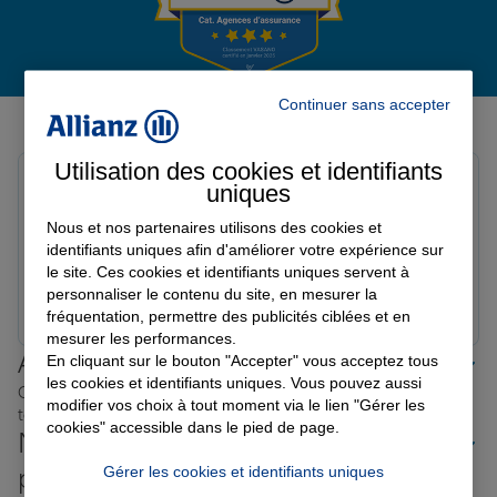
Garantie des accidents de la vie
Continuer sans accepter
Avis de l'agence Agence AUTUN
Avis sur une période de 6 mois
Assurance scolaire
Utilisation des cookies et identifiants
Lucile B.
uniques
Note de 5 sur 5
Le 08/07/2026 - Agence AUTUN
Nous et nos partenaires utilisons des cookies et
Protection juridique
À l’écoute et très réactif.
identifiants uniques afin d'améliorer votre expérience sur
le site. Ces cookies et identifiants uniques servent à
personnaliser le contenu du site, en mesurer la
Prendre un RDV
Voir l'agence
Retraite
fréquentation, permettre des publicités ciblées et en
mesurer les performances.
Allianz proche de chez vous
En cliquant sur le bouton "Accepter" vous acceptez tous
les cookies et identifiants uniques. Vous pouvez aussi
Où que vous soyez en France, nos agences Allianz sont
Tous nos devis d'assurance
modifier vos choix à tout moment via le lien "Gérer les
toujours près de chez vous.
cookies" accessible dans le pied de page.
Nos offres d'assurance dans les
plus grandes villes de France
Gérer les cookies et identifiants uniques