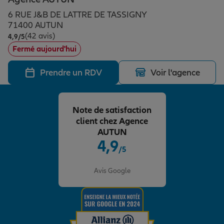
Épargne & retraite
Assurance emprunteur
Prévoyance et dépendance
Protection de la famille
6 RUE J&B DE LATTRE DE TASSIGNY
71400 AUTUN
(42 avis)
Note de 4.9 sur 5
4,9
/5
Vos projets
Assurance animal de compagnie
Protection juridique
Plan épargne retraite
Fermé aujourd'hui
Prendre un RDV
Voir l'agence
Conseil assurance
Assurance vie
Partir en vacances
Note de satisfaction
Outre-mer
Placements financiers
Déménager
client chez Agence
AUTUN
4,9
/5
Professionnels
Investissements immobiliers
Changer de voiture
Assurance auto
Note de 4.9 sur 5
Avis Google
Allianz en France
Transmission
Départ à la retraite
Assurance habitation
Préparer l’avenir
Le Pack Famille