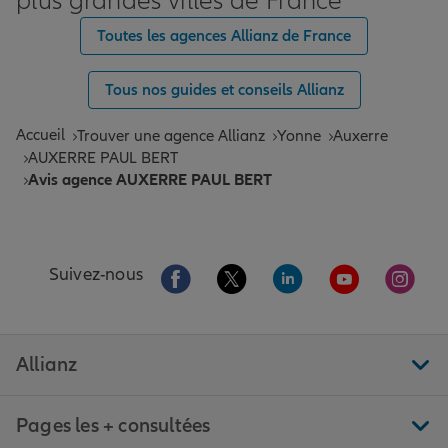
plus grandes villes de France
Toutes les agences Allianz de France
Tous nos guides et conseils Allianz
Accueil
Trouver une agence Allianz
Yonne
Auxerre
AUXERRE PAUL BERT
Avis agence AUXERRE PAUL BERT
Aller sur la page Facebook de Allianz
Aller sur la page Twitter de All
Aller sur la page Linke
Aller sur la pa
Aller 
Suivez-nous
Allianz
Pages les + consultées