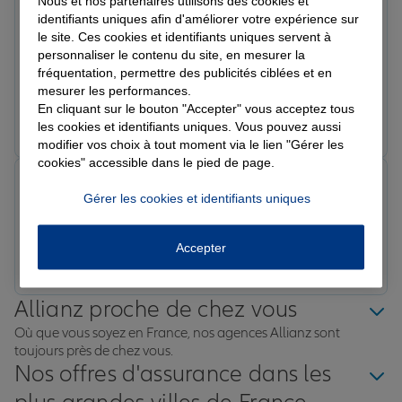
Nous et nos partenaires utilisons des cookies et
Sophie A.
C’est rare de trouver un tel niveau de service
identifiants uniques afin d'améliorer votre expérience sur
Note de 5 sur 5
aujourd’hui. Je recommande vivement cette agence à
le site. Ces cookies et identifiants uniques servent à
Le 24/04/2026 - Agence AUXERRE PAUL BERT
personnaliser le contenu du site, en mesurer la
Acceuil parfait. Merci Madame Gauthier pour votre
toute personne recherchant une assurance fiable avec
fréquentation, permettre des publicités ciblées et en
professionnalisme.
un accompagnement de qualité.
mesurer les performances.
En cliquant sur le bouton "Accepter" vous acceptez tous
Prendre un RDV
Voir l'agence
les cookies et identifiants uniques. Vous pouvez aussi
modifier vos choix à tout moment via le lien "Gérer les
cookies" accessible dans le pied de page.
Supernenito M.
Gérer les cookies et identifiants uniques
Note de 5 sur 5
Le 24/04/2026 - Agence AUXERRE PAUL BERT
Accepter
Prendre un RDV
Voir l'agence
Allianz proche de chez vous
Où que vous soyez en France, nos agences Allianz sont
toujours près de chez vous.
Nos offres d'assurance dans les