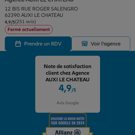
Épargne & retraite
Assurance emprunteur
Prévoyance et dépendance
Protection de la famille
12 BIS RUE ROGER SALENGRO
62390 AUXI LE CHATEAU
(251 avis)
Note de 4.9 sur 5
4,9
/5
Vos projets
Assurance animal de compagnie
Protection juridique
Plan épargne retraite
Fermé actuellement
Prendre un RDV
Voir l'agence
Conseil assurance
Assurance vie
Partir en vacances
Note de satisfaction
Outre-mer
Placements financiers
Déménager
client chez Agence
AUXI LE CHATEAU
4,9
/5
Professionnels
Investissements immobiliers
Changer de voiture
Assurance auto
Note de 4.9 sur 5
Avis Google
Allianz en France
Transmission
Départ à la retraite
Assurance habitation
Préparer l’avenir
Le Pack Famille