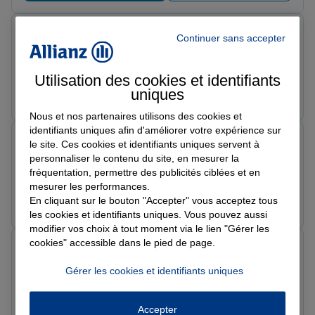
Eric H.
Continuer sans accepter
Note de 5 sur 5
Le 12/06/2026 - Agence AUXI LE CHATEAU
Utilisation des cookies et identifiants
Prendre un RDV
Voir l'agence
uniques
Nous et nos partenaires utilisons des cookies et
identifiants uniques afin d'améliorer votre expérience sur
Odile R.
le site. Ces cookies et identifiants uniques servent à
Note de 5 sur 5
personnaliser le contenu du site, en mesurer la
Le 10/06/2026 - Agence AUXI LE CHATEAU
fréquentation, permettre des publicités ciblées et en
mesurer les performances.
Prendre un RDV
Voir l'agence
En cliquant sur le bouton "Accepter" vous acceptez tous
les cookies et identifiants uniques. Vous pouvez aussi
modifier vos choix à tout moment via le lien "Gérer les
cookies" accessible dans le pied de page.
Charlotte H.
Note de 5 sur 5
Gérer les cookies et identifiants uniques
Le 03/06/2026 - Agence AUXI LE CHATEAU
Ma conseillère Gwendoline est parfaite , toujours à
l'écoute . Elle est très professionnelle et très réactive.Je
Accepter