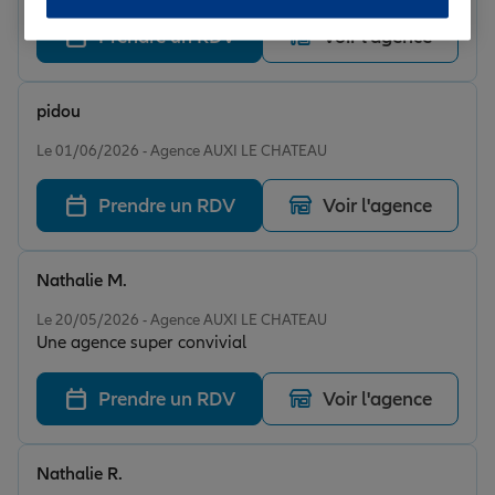
recommande à 100% Allianz Auxi. Je suis très contente
,Un énorme merci pour tout votre travail réalisé depuis
Prendre un RDV
Voir l'agence
mon arrivée chez vous .
pidou
Note de 5 sur 5
Le 01/06/2026 - Agence AUXI LE CHATEAU
Prendre un RDV
Voir l'agence
Nathalie M.
Note de 5 sur 5
Le 20/05/2026 - Agence AUXI LE CHATEAU
Une agence super convivial
Prendre un RDV
Voir l'agence
Nathalie R.
Note de 5 sur 5