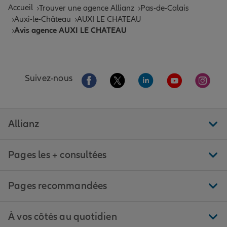
Accueil
Trouver une agence Allianz
Pas-de-Calais
Auxi-le-Château
AUXI LE CHATEAU
Avis agence AUXI LE CHATEAU
Aller sur la page Facebook de Allianz
Aller sur la page Twitter de All
Aller sur la page Linke
Aller sur la pa
Aller 
Suivez-nous
Allianz
Pages les + consultées
Pages recommandées
À vos côtés au quotidien