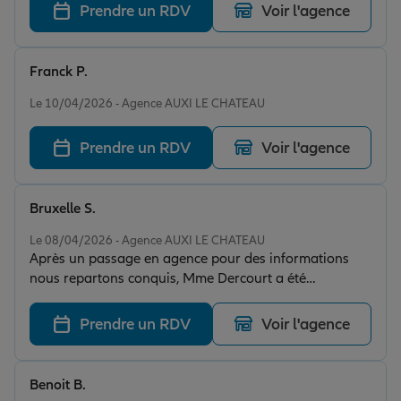
intéressant
Prendre un RDV
Voir l'agence
Franck P.
Note de 5 sur 5
Le 10/04/2026 - Agence AUXI LE CHATEAU
Prendre un RDV
Voir l'agence
Bruxelle S.
Note de 5 sur 5
Le 08/04/2026 - Agence AUXI LE CHATEAU
Après un passage en agence pour des informations
nous repartons conquis, Mme Dercourt a été
chaleureuse, à l’écoute de nos besoins, et s’est démené
pour nous trouver des contrats qui nous
Prendre un RDV
Voir l'agence
correspondent, nous la remercions avec un grand
merci !
Benoit B.
Note de 5 sur 5