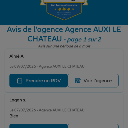
Garantie des accidents de la vie
Avis de l'agence Agence AUXI LE
CHATEAU
- page 1 sur 2
Assurance scolaire
Avis sur une période de 6 mois
Aimé A.
Protection juridique
Note de 5 sur 5
Le 09/07/2026 - Agence AUXI LE CHATEAU
Prendre un RDV
Voir l'agence
Retraite
Logan s.
Tous nos devis d'assurance
Note de 5 sur 5
Le 07/07/2026 - Agence AUXI LE CHATEAU
Bien