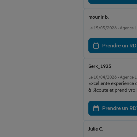
mounir b.
Note de 5 sur 5
Le 15/05/2026 - Agence
Prendre un R
Serk_1925
Note de 5 sur 5
Le 10/04/2026 - Agence
Excellente expérience 
à l’écoute et prend vra
les conseils adaptés à chaque situati
bien détaillées, sans m
Prendre un R
présents en cas de question ou de besoin. Je recommande vi
de son accompagneme
Julie C.
Note de 5 sur 5