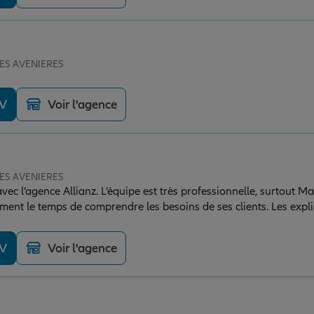
 LES AVENIERES
DV
Voir l'agence
 LES AVENIERES
avec l’agence Allianz. L’équipe est très professionnelle, surtout
iment le temps de comprendre les besoins de ses clients. Les expli
on, ce qui met en confiance. Les offres proposées sont compétitives et
auvaise surprise. Mention spéciale pour la réactivité et la disponib
DV
Voir l'agence
vement cette agence pour son sérieux et la qualité
nt.