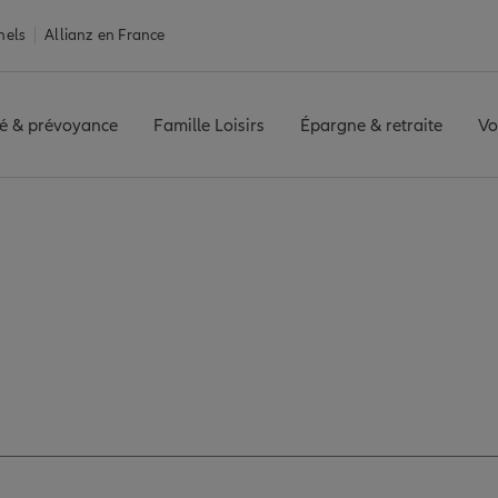
nels
Allianz en France
é & prévoyance
Famille Loisirs
Épargne & retraite
Vo
s-Thuellin
LES AVENIERES
Avis agence LES AVENIERES
s avis de l'agence 