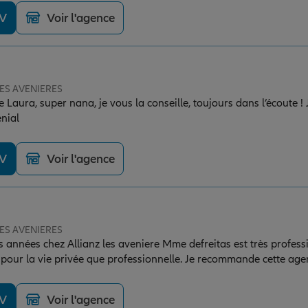
DV
Voir l'agence
 LES AVENIERES
e Laura, super nana, je vous la conseille, toujours dans l’écoute
énial
DV
Voir l'agence
 LES AVENIERES
 années chez Allianz les aveniere Mme defreitas est très professi
 pour la vie privée que professionnelle. Je recommande cette age
DV
Voir l'agence