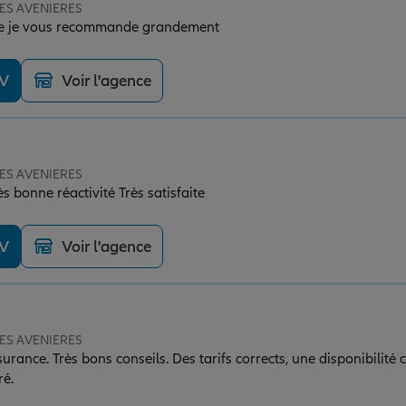
 LES AVENIERES
ite je vous recommande grandement
DV
Voir l'agence
 LES AVENIERES
ès bonne réactivité Très satisfaite
DV
Voir l'agence
 LES AVENIERES
urance. Très bons conseils. Des tarifs corrects, une disponibilité
ré.