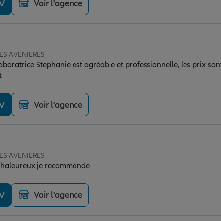
DV
Voir l'agence
 LES AVENIERES
laboratrice Stephanie est agréable et professionnelle, les prix sont
t
DV
Voir l'agence
 LES AVENIERES
r chaleureux je recommande
DV
Voir l'agence