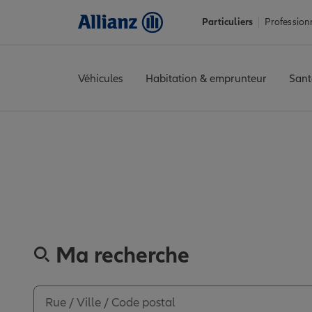
Particuliers
Profession
Véhicules
Habitation & emprunteur
Sant
Accueil
Trouver une agence Allianz
Isère
Les Avenières Veyrin
Découvrez le
Ma recherche