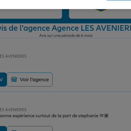
et
vis de l'agence Agence LES AVENIER
Avis sur une période de 6 mois
 LES AVENIERES
DV
Voir l'agence
 LES AVENIERES
s bonne expérience surtout de la part de stephanie 🫶🏽