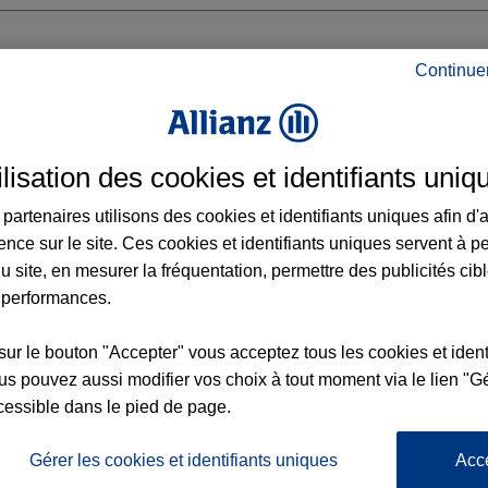
Continue
VENIERES
ilisation des cookies et identifiants uniq
 CIERS
VEYRINS THUELLIN
partenaires utilisons des cookies et identifiants uniques afin d'
ence sur le site. Ces cookies et identifiants uniques servent à p
u site, en mesurer la fréquentation, permettre des publicités cib
 performances.
Voir l'agence
sur le bouton "Accepter" vous acceptez tous les cookies et ident
s pouvez aussi modifier vos choix à tout moment via le lien "Gé
cessible dans le pied de page.
L'
Po
gence LES AVENIERES
la
Gérer les cookies et identifiants uniques
Acc
147
d’