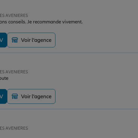
 LES AVENIERES
Très bon accueil, très bons conseils. Je recommande vivement.
DV
Voir l'agence
 LES AVENIERES
oute
DV
Voir l'agence
 LES AVENIERES