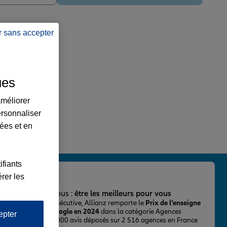
r sans accepter
ues
améliorer
ersonnaliser
lées et en
ifiants
rer les
important pour nous :
être les meilleurs pour vous
ur la 2ème fois consécutive, Allianz remporte le
Prix de l’enseigne
 mieux notée sur Google en 2024
dans la catégorie Agences
epter
Assurance, avec 43 000 avis déposés sur 2 516 agences en France