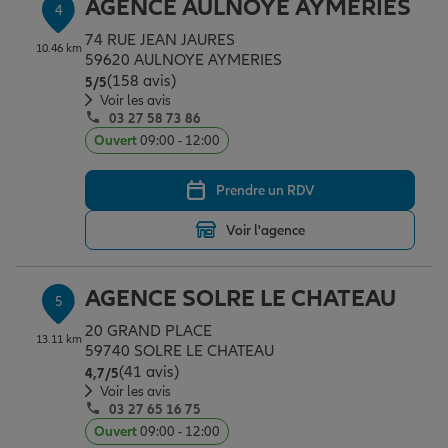
AGENCE AULNOYE AYMERIES
4
74 RUE JEAN JAURES
10.46 km
59620 AULNOYE AYMERIES
(158 avis)
Note de 5 sur 5
5
/5
Voir les avis
03 27 58 73 86
Ouvert
09:00 - 12:00
Prendre un RDV
Voir l'agence
AGENCE SOLRE LE CHATEAU
5
20 GRAND PLACE
13.11 km
59740 SOLRE LE CHATEAU
(41 avis)
Note de 4.7 sur 5
4,7
/5
Voir les avis
03 27 65 16 75
Ouvert
09:00 - 12:00