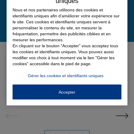
uniques
Nous et nos partenaires utilisons des cookies et
identifiants uniques afin d'améliorer votre expérience sur
le site. Ces cookies et identifiants uniques servent à
personnaliser le contenu du site, en mesurer la
fréquentation, permettre des publicités ciblées et en
mesurer les performances.
En cliquant sur le bouton "Accepter" vous acceptez tous
Derniers avis de nos agences Allianz
les cookies et identifiants uniques. Vous pouvez aussi
modifier vos choix à tout moment via le lien "Gérer les
cookies" accessible dans le pied de page.
Yayaya M.
Note de 5 sur 5
Gérer les cookies et identifiants uniques
Le 07/08/2026 - Agence NANTERRE
Merci à Madi pour son écoute et ces conseils précieux.
Réactif et efficace le service impeccable
Accepter