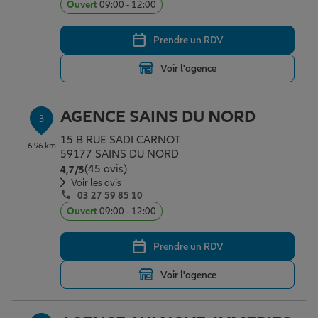
Ouvert
09:00 - 12:00
Prendre un RDV
Garantie des accidents de la vie
Voir l'agence
Assurance scolaire
AGENCE SAINS DU NORD
3
15 B RUE SADI CARNOT
6.96 km
Protection juridique
59177 SAINS DU NORD
(45 avis)
Note de 4.7 sur 5
4,7
/5
Voir les avis
03 27 59 85 10
Retraite
Ouvert
09:00 - 12:00
Prendre un RDV
Tous nos devis d'assurance
Voir l'agence