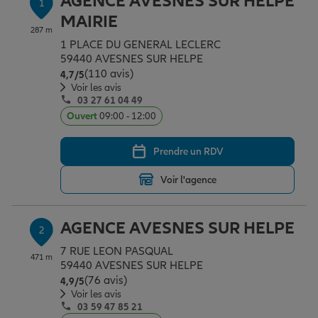
AGENCE AVESNES SUR HELPE
1
Épargne & retraite
Assurance emprunteur
Prévoyance et dépendance
Protection de la famille
MAIRIE
287 m
1 PLACE DU GENERAL LECLERC
59440 AVESNES SUR HELPE
Vos projets
Assurance animal de compagnie
Protection juridique
Plan épargne retraite
(110 avis)
Note de 4.7 sur 5
4,7
/5
Voir les avis
03 27 61 04 49
Conseil assurance
Assurance vie
Partir en vacances
Ouvert
09:00 - 12:00
Prendre un RDV
Outre-mer
Placements financiers
Déménager
Voir l'agence
Professionnels
Investissements immobiliers
Changer de voiture
Assurance auto
AGENCE AVESNES SUR HELPE
2
7 RUE LEON PASQUAL
471 m
Allianz en France
Transmission
Départ à la retraite
Assurance habitation
59440 AVESNES SUR HELPE
(76 avis)
Note de 4.9 sur 5
4,9
/5
Voir les avis
03 59 47 85 21
Préparer l’avenir
Le Pack Famille