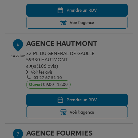
Prendre un RDV
Voir l'agence
AGENCE HAUTMONT
6
32 PL DU GENERAL DE GAULLE
14.27 km
59330 HAUTMONT
(106 avis)
Note de 4.9 sur 5
4,9
/5
Voir les avis
03 27 67 51 10
Ouvert
09:00 - 12:00
Prendre un RDV
Voir l'agence
AGENCE FOURMIES
7