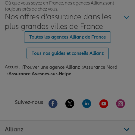
Où que vous soyez en France, nos agences Allianz sont
toujours près de chez vous.
Nos offres d'assurance dans les
plus grandes villes de France
Toutes les agences Allianz de France
Tous nos guides et conseils Allianz
Accueil
Trouver une agence Allianz
Assurance Nord
Assurance Avesnes-sur-Helpe
Aller sur la page Facebook de Allianz
Aller sur la page Twitter de All
Aller sur la page Linke
Aller sur la pa
Aller 
Suivez-nous
Allianz