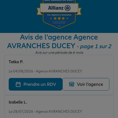
Garantie des accidents de la vie
Avis de l'agence Agence
Assurance scolaire
AVRANCHES DUCEY
- page 1 sur 2
Avis sur une période de 6 mois
Protection juridique
Tatka P.
Note de 5 sur 5
Le 04/08/2026 - Agence AVRANCHES DUCEY
Retraite
Prendre un RDV
Voir l'agence
Tous nos devis d'assurance
Isabelle L.
Note de 5 sur 5
Le 28/07/2026 - Agence AVRANCHES DUCEY