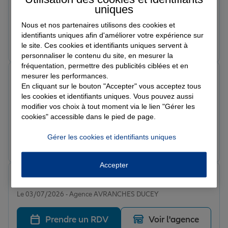
Le 08/07/2026 - Agence AVRANCHES DUCEY
uniques
Parfait très réactif
Nous et nos partenaires utilisons des cookies et
identifiants uniques afin d'améliorer votre expérience sur
Prendre un RDV
Voir l'agence
le site. Ces cookies et identifiants uniques servent à
personnaliser le contenu du site, en mesurer la
fréquentation, permettre des publicités ciblées et en
Micheline L.
mesurer les performances.
Note de 5 sur 5
En cliquant sur le bouton "Accepter" vous acceptez tous
Le 07/07/2026 - Agence AVRANCHES DUCEY
les cookies et identifiants uniques. Vous pouvez aussi
Très bien accueillie par le personnel et David m'a bien
modifier vos choix à tout moment via le lien "Gérer les
orienté sur tous mes contrats et je suis satisfaite de cet
cookies" accessible dans le pied de page.
entretien
Gérer les cookies et identifiants uniques
Prendre un RDV
Voir l'agence
Accepter
Kevin F.
Note de 5 sur 5
Le 03/07/2026 - Agence AVRANCHES DUCEY
Prendre un RDV
Voir l'agence