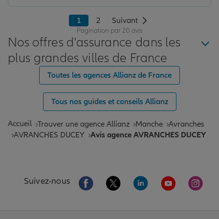
1
2
Suivant
Pagination par 20 avis
Nos offres d'assurance dans les
plus grandes villes de France
Toutes les agences Allianz de France
Tous nos guides et conseils Allianz
Accueil
Trouver une agence Allianz
Manche
Avranches
AVRANCHES DUCEY
Avis agence AVRANCHES DUCEY
Aller sur la page Facebook de Allianz
Aller sur la page Twitter de All
Aller sur la page Linke
Aller sur la pa
Aller 
Suivez-nous