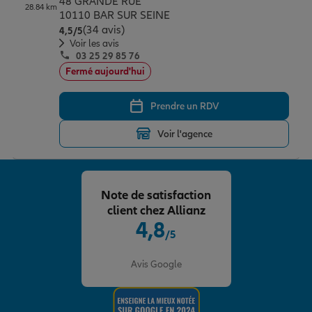
48 GRANDE RUE
28.84 km
10110 BAR SUR SEINE
(34 avis)
Note de 4.5 sur 5
4,5
/5
Voir les avis
03 25 29 85 76
Fermé aujourd'hui
Prendre un RDV
Voir l'agence
Note de satisfaction
client chez Allianz
4,8
/5
Note de 4.8 sur 5
Avis Google