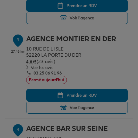
Prendre un RDV
Voir l'agence
Garantie des accidents de la vie
AGENCE MONTIER EN DER
3
Assurance scolaire
10 RUE DE L ISLE
27.46 km
52220 LA PORTE DU DER
(23 avis)
Note de 4.8 sur 5
4,8
/5
Protection juridique
Voir les avis
03 25 06 91 96
Fermé aujourd'hui
Retraite
Prendre un RDV
Voir l'agence
Tous nos devis d'assurance
AGENCE BAR SUR SEINE
4