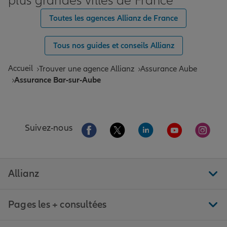
plus grandes villes de France
Toutes les agences Allianz de France
Tous nos guides et conseils Allianz
Accueil
Trouver une agence Allianz
Assurance Aube
Assurance Bar-sur-Aube
Aller sur la page Facebook de Allianz
Aller sur la page Twitter de All
Aller sur la page Linke
Aller sur la pa
Aller 
Suivez-nous
Allianz
Pages les + consultées