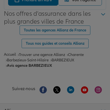
solutions , moi qui étais venu pour clore le sinistre car
trop long ( 9 mois ) Donc rien ne vaut un déplacement
Nos offres d'assurance dans les
en agence, où on peut plus facilement discuter des
soucis plutôt que de traiter par mail, à force, on perd le
plus grandes villes de France
fil M gros
Toutes les agences Allianz de France
Tous nos guides et conseils Allianz
Accueil
Trouver une agence Allianz
Charente
Barbezieux-Saint-Hilaire
BARBEZIEUX
Avis agence BARBEZIEUX
Aller sur la page Facebook de Allianz
Aller sur la page Twitter de All
Aller sur la page Linke
Aller sur la pa
Aller 
Suivez-nous