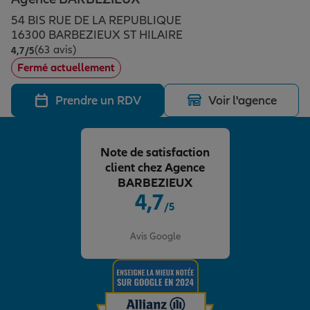
Épargne & retraite
Assurance emprunteur
Prévoyance et dépendance
Protection de la famille
54 BIS RUE DE LA REPUBLIQUE
16300 BARBEZIEUX ST HILAIRE
(63 avis)
Note de 4.7 sur 5
4,7
/5
Vos projets
Assurance animal de compagnie
Protection juridique
Plan épargne retraite
Fermé actuellement
Prendre un RDV
Voir l'agence
Conseil assurance
Assurance vie
Partir en vacances
Note de satisfaction
Outre-mer
Placements financiers
Déménager
client chez Agence
BARBEZIEUX
4,7
/5
Professionnels
Investissements immobiliers
Changer de voiture
Assurance auto
Note de 4.7 sur 5
Avis Google
Allianz en France
Transmission
Départ à la retraite
Assurance habitation
Préparer l’avenir
Le Pack Famille