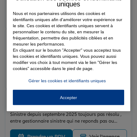
habitation. L’équipe est réactive, à l’écoute et prend
uniques
vraiment le temps d’expliquer les garanties de manière
Nous et nos partenaires utilisons des cookies et
claire. J’ai particulièrement apprécié qu’ils cherchent
Prendre un RDV
Voir l'agence
identifiants uniques afin d'améliorer votre expérience sur
avant tout à comprendre mes besoins afin de me
le site. Ces cookies et identifiants uniques servent à
proposer une offre adaptée, sans chercher à vendre à
personnaliser le contenu du site, en mesurer la
tout prix. L’accompagnement a été excellent du début à
Pierre-Olivier B.
fréquentation, permettre des publicités ciblées et en
la fin, avec beaucoup de professionnalisme et de
Note de 4 sur 5
mesurer les performances.
disponibilité. Je recommande sans hésiter !
Le 25/06/2026 - Agence BARBEZIEUX
En cliquant sur le bouton "Accepter" vous acceptez tous
Excellents conseils de la part de Maëva. C’est très
les cookies et identifiants uniques. Vous pouvez aussi
professionnel ET convivial, avec une écoute attentive
modifier vos choix à tout moment via le lien "Gérer les
du client.
cookies" accessible dans le pied de page.
Prendre un RDV
Voir l'agence
Gérer les cookies et identifiants uniques
Dav g.
Accepter
Note de 4 sur 5
Le 15/05/2026 - Agence BARBEZIEUX
Sinistre depuis septembre 2025 toujours pas résolu ,
entre gestionnaire sinistre qui ne reponds pas ou
allianz travaux qui botte en touche et nous renvoi en
agence Chloe est au top et essaye de trouver des
Prendre un RDV
Voir l'agence