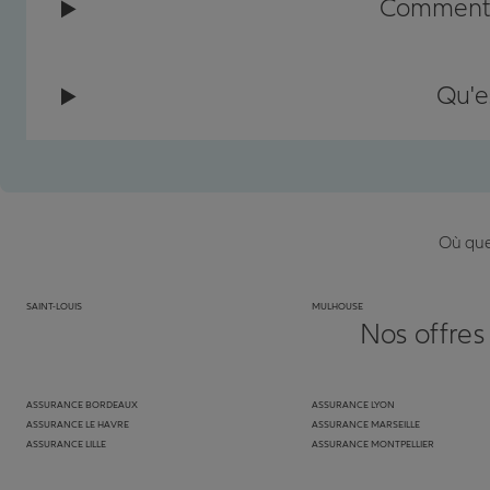
Comment c
Qu'e
Où que 
SAINT-LOUIS
MULHOUSE
Nos offres
ASSURANCE BORDEAUX
ASSURANCE LYON
ASSURANCE LE HAVRE
ASSURANCE MARSEILLE
ASSURANCE LILLE
ASSURANCE MONTPELLIER