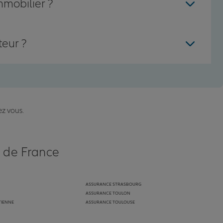
mmobilier ?
teur ?
ez vous.
s de France
ASSURANCE STRASBOURG
ASSURANCE TOULON
TIENNE
ASSURANCE TOULOUSE