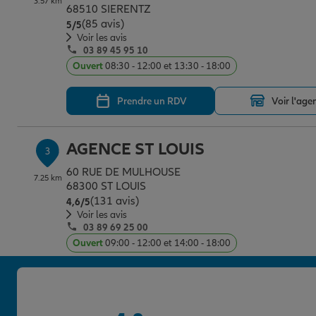
3.57 km
68510 SIERENTZ
(85 avis)
Note de 5 sur 5
5
/5
Voir les avis
03 89 45 95 10
Ouvert
08:30 - 12:00 et 13:30 - 18:00
Prendre un RDV
Voir l'age
AGENCE ST LOUIS
3
60 RUE DE MULHOUSE
7.25 km
68300 ST LOUIS
(131 avis)
Note de 4.6 sur 5
4,6
/5
Voir les avis
03 89 69 25 00
Ouvert
09:00 - 12:00 et 14:00 - 18:00
Prendre un RDV
Voir l'age