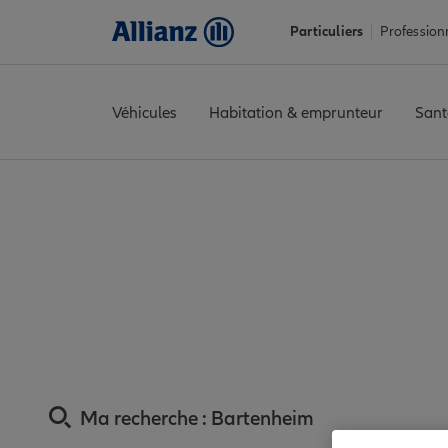
Particuliers
Profession
Véhicules
Habitation & emprunteur
Sant
Accueil
Trouver une agence Allianz
Assurance Haut-Rhin
Ass
Assurance Bartenh
Ma recherche :
Bartenheim