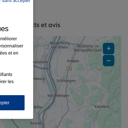
r sans accepter
es, contacts et avis
ues
améliorer
ersonnaliser
+
lées et en
−
ifiants
rer les
epter