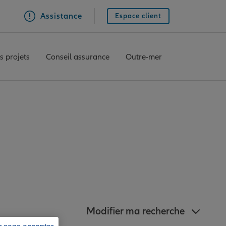
Assistance
Espace client
s projets
Conseil assurance
Outre-mer
anz à proximité de
Modifier ma recherche