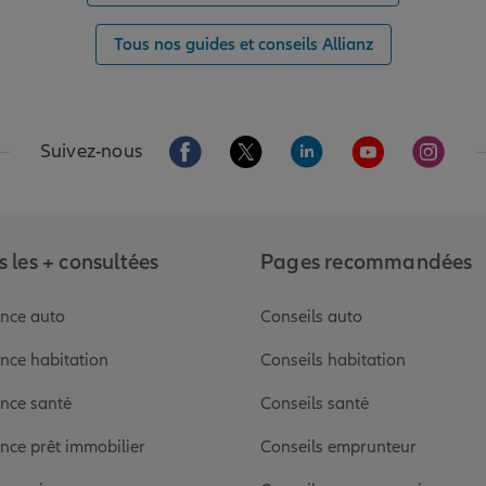
Tous nos guides et conseils Allianz
Aller sur la page Facebook de Allianz
Aller sur la page Twitter de Alli
Aller sur la page Linked
Aller sur la pa
Aller s
Suivez-nous
 les + consultées
Pages recommandées
nce auto
Conseils auto
nce habitation
Conseils habitation
nce santé
Conseils santé
nce prêt immobilier
Conseils emprunteur