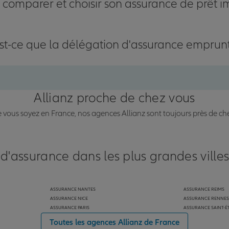
omparer et choisir son assurance de prêt i
st-ce que la délégation d'assurance emprun
Allianz proche de chez vous
vous soyez en France, nos agences Allianz sont toujours près de ch
 d'assurance dans les plus grandes ville
ASSURANCE NANTES
ASSURANCE REIMS
ASSURANCE NICE
ASSURANCE RENNES
ASSURANCE PARIS
ASSURANCE SAINT-É
Toutes les agences Allianz de France