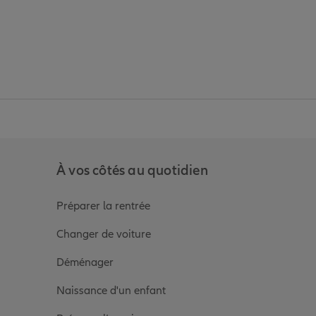
anz
in de Allianz
ge Youtube de Allianz
ur la page Instagram de Allianz
À vos côtés au quotidien
Préparer la rentrée
Changer de voiture
Déménager
Naissance d'un enfant