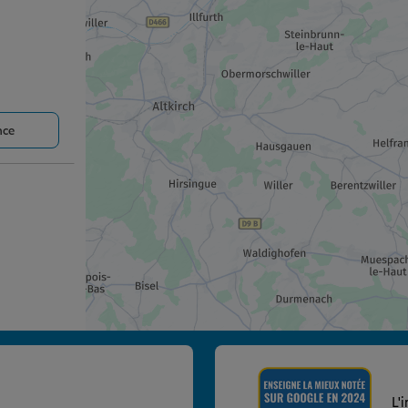
nce
nce
L'