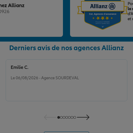
Po
hez Allianz
la
20926
d’
et
Derniers avis de nos agences Allianz
nce
Emilie C.
Note de 5 sur 5
Le 06/08/2026 - Agence SOURDEVAL