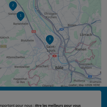
2
1
3
Leaflet
| Map ©2026
HERE
important pour nous :
être les meilleurs pour vous