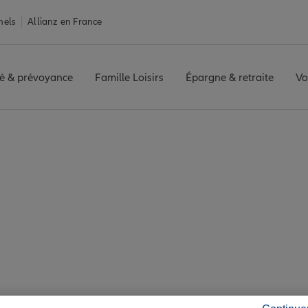
nels
Allianz en France
é & prévoyance
Famille Loisirs
Épargne & retraite
Vo
urance Bartenheim
eim : 7 agences Alli
Bartenheim