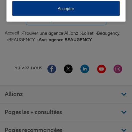
Toutes les agences Allianz de France
Accepter
Tous nos guides et conseils Allianz
Accueil
Trouver une agence Allianz
Loiret
Beaugency
BEAUGENCY
Avis agence BEAUGENCY
Aller sur la page Facebook de Allianz
Aller sur la page Twitter de All
Aller sur la page Linke
Aller sur la pa
Aller 
Suivez-nous
Allianz
Pages les + consultées
Pages recommandées