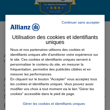
Garantie des accidents de la vie
Continuer sans accepter
Avis de l'agence Agence
BEAUGENCY
0
Assurance scolaire
Utilisation des cookies et identifiants
Avis sur une période de 6 mois
uniques
Nous et nos partenaires utilisons des cookies et
Protection juridique
identifiants uniques afin d'améliorer votre expérience sur
Aucun avis sur votre agence n'a été retrouvé pour le
le site. Ces cookies et identifiants uniques servent à
moment
personnaliser le contenu du site, en mesurer la
fréquentation, permettre des publicités ciblées et en
Retraite
mesurer les performances.
Allianz proche de chez vous
En cliquant sur le bouton "Accepter" vous acceptez tous
les cookies et identifiants uniques. Vous pouvez aussi
Où que vous soyez en France, nos agences Allianz sont
Tous nos devis d'assurance
modifier vos choix à tout moment via le lien "Gérer les
toujours près de chez vous.
cookies" accessible dans le pied de page.
Nos offres d'assurance dans les
plus grandes villes de France
Gérer les cookies et identifiants uniques