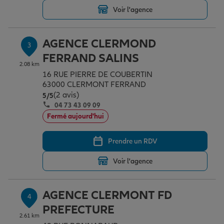
Voir l'agence
Garantie des accidents de la vie
AGENCE CLERMOND
3
FERRAND SALINS
2.08 km
Assurance scolaire
16 RUE PIERRE DE COUBERTIN
63000 CLERMONT FERRAND
(2 avis)
Note de 5 sur 5
5
/5
Protection juridique
04 73 43 09 09
Fermé aujourd'hui
Retraite
Prendre un RDV
Voir l'agence
Tous nos devis d'assurance
AGENCE CLERMONT FD
4
PREFECTURE
2.61 km