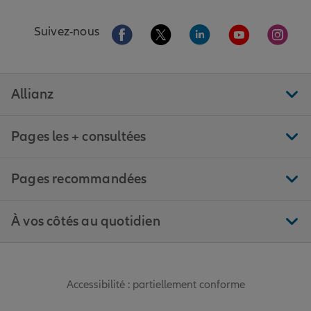
Aller sur la page Facebook de Allianz
Aller sur la page Twitter de All
Aller sur la page Linke
Aller sur la pa
Aller 
Suivez-nous
Allianz
Pages les + consultées
Pages recommandées
À vos côtés au quotidien
Accessibilité : partiellement conforme