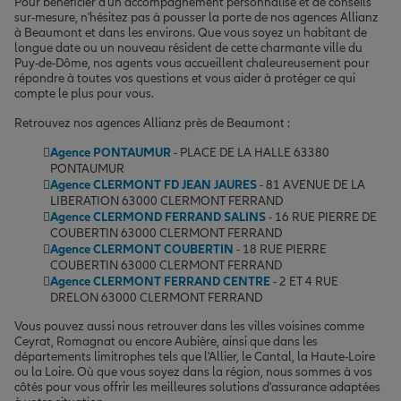
Pour bénéficier d'un accompagnement personnalisé et de conseils
sur-mesure, n'hésitez pas à pousser la porte de nos agences Allianz
à Beaumont et dans les environs. Que vous soyez un habitant de
longue date ou un nouveau résident de cette charmante ville du
Puy-de-Dôme, nos agents vous accueillent chaleureusement pour
répondre à toutes vos questions et vous aider à protéger ce qui
compte le plus pour vous.
Retrouvez nos agences Allianz près de Beaumont :
Agence PONTAUMUR
- PLACE DE LA HALLE 63380
PONTAUMUR
Agence CLERMONT FD JEAN JAURES
- 81 AVENUE DE LA
LIBERATION 63000 CLERMONT FERRAND
Agence CLERMOND FERRAND SALINS
- 16 RUE PIERRE DE
COUBERTIN 63000 CLERMONT FERRAND
Agence CLERMONT COUBERTIN
- 18 RUE PIERRE
COUBERTIN 63000 CLERMONT FERRAND
Agence CLERMONT FERRAND CENTRE
- 2 ET 4 RUE
DRELON 63000 CLERMONT FERRAND
Vous pouvez aussi nous retrouver dans les villes voisines comme
Ceyrat, Romagnat ou encore Aubière, ainsi que dans les
départements limitrophes tels que l'Allier, le Cantal, la Haute-Loire
ou la Loire. Où que vous soyez dans la région, nous sommes à vos
côtés pour vous offrir les meilleures solutions d'assurance adaptées