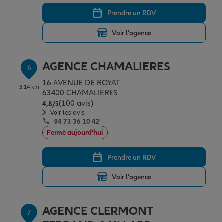
Prendre un RDV
Voir l'agence
AGENCE CHAMALIERES
6
16 AVENUE DE ROYAT
3.14 km
63400 CHAMALIERES
(100 avis)
Note de 4.8 sur 5
4,8
/5
Voir les avis
04 73 36 10 42
Fermé aujourd'hui
Prendre un RDV
Voir l'agence
AGENCE CLERMONT
7