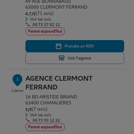
49 RUE BONNABAUD
63000 CLERMONT FERRAND
(71 avis)
Note de 4.7 sur 5
4,7
/5
Voir les avis
04 73 37 02 12
Fermé aujourd'hui
Prendre un RDV
Voir l'agence
AGENCE CLERMONT
5
FERRAND
2.66 km
16 BD ARISTIDE BRIAND
63400 CHAMALIERES
(7 avis)
Note de 5 sur 5
5
/5
Voir les avis
04 73 93 12 32
Fermé aujourd'hui