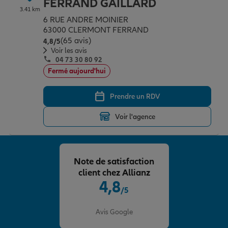
FERRAND GAILLARD
3.41 km
6 RUE ANDRE MOINIER
63000 CLERMONT FERRAND
(65 avis)
Note de 4.8 sur 5
4,8
/5
Voir les avis
04 73 30 80 92
Fermé aujourd'hui
Prendre un RDV
Voir l'agence
Note de satisfaction
client chez Allianz
4,8
/5
Note de 4.8 sur 5
Avis Google