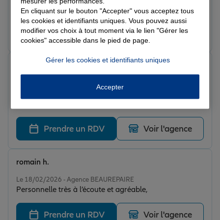
mesurer les performances.
recommande
En cliquant sur le bouton "Accepter" vous acceptez tous
les cookies et identifiants uniques. Vous pouvez aussi
modifier vos choix à tout moment via le lien "Gérer les
Prendre un RDV
Voir l'agence
cookies" accessible dans le pied de page.
Gérer les cookies et identifiants uniques
murielle p.
Note de 5 sur 5
Le 18/02/2026 - Agence BEAUREPAIRE
Accepter
Je vous recommande vivement l'agence Desormeau
Laurent, Allianz à Beaurepaire en Isère. Je suis assurée
pour tous mes contrats depuis plus de 20 ans et j'ai
toujours été satisfaite de leurs services. Pour leur
Prendre un RDV
Voir l'agence
réactivité et leur amabilité.
romain h.
Note de 5 sur 5
Le 18/02/2026 - Agence BEAUREPAIRE
Personnelle très à l’écoute et agréable,
Prendre un RDV
Voir l'agence