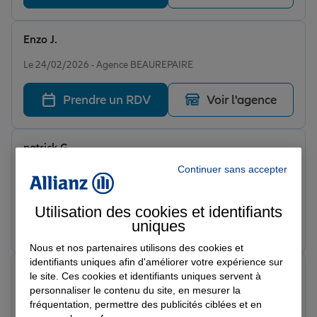
Enzo J.
Note de 5 sur 5
Le 24/02/2026 - Agence BEAUREPAIRE
Prendre un RDV
Voir l'agence
patrick G.
Note de 5 sur 5
Continuer sans accepter
Le 23/02/2026 - Agence BEAUREPAIRE
Excellente conseillère
Utilisation des cookies et identifiants
Prendre un RDV
Voir l'agence
uniques
Nous et nos partenaires utilisons des cookies et
identifiants uniques afin d'améliorer votre expérience sur
Patrick L.
le site. Ces cookies et identifiants uniques servent à
Note de 5 sur 5
personnaliser le contenu du site, en mesurer la
Le 23/02/2026 - Agence BEAUREPAIRE
fréquentation, permettre des publicités ciblées et en
Très bonne agence , Annie est très pro et à l’écoute Je