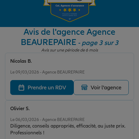
Garantie des accidents de la vie
Avis de l'agence Agence
BEAUREPAIRE
- page 3 sur 3
Assurance scolaire
Avis sur une période de 6 mois
Nicolas B.
Protection juridique
Note de 5 sur 5
Le 09/03/2026 - Agence BEAUREPAIRE
Prendre un RDV
Voir l'agence
Retraite
Olivier S.
Tous nos devis d'assurance
Note de 5 sur 5
Le 06/03/2026 - Agence BEAUREPAIRE
Diligence, conseils appropriés, efficacité, au juste prix.
Professionnels !