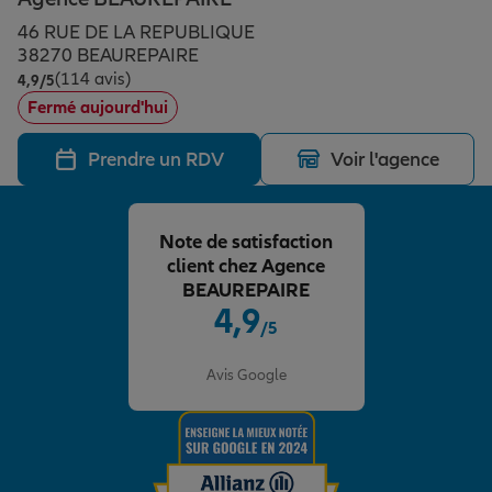
Épargne & retraite
Assurance emprunteur
Prévoyance et dépendance
Protection de la famille
46 RUE DE LA REPUBLIQUE
38270 BEAUREPAIRE
(114 avis)
Note de 4.9 sur 5
4,9
/5
Vos projets
Assurance animal de compagnie
Protection juridique
Plan épargne retraite
Fermé aujourd'hui
Prendre un RDV
Voir l'agence
Conseil assurance
Assurance vie
Partir en vacances
Note de satisfaction
Outre-mer
Placements financiers
Déménager
client chez Agence
BEAUREPAIRE
4,9
/5
Professionnels
Investissements immobiliers
Changer de voiture
Assurance auto
Note de 4.9 sur 5
Avis Google
Allianz en France
Transmission
Départ à la retraite
Assurance habitation
Préparer l’avenir
Le Pack Famille