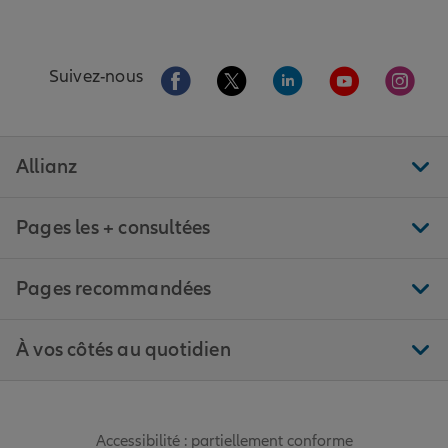
Aller sur la page Facebook de Allianz
Aller sur la page Twitter de All
Aller sur la page Linke
Aller sur la pa
Aller 
Suivez-nous
Allianz
Pages les + consultées
Pages recommandées
À vos côtés au quotidien
Accessibilité : partiellement conforme